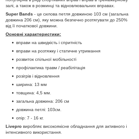
залі, а також в розминці та відновлювальних вправах.
Super Bands
- це силова петля довжиною 103 см (загальна
довжина 206 см), яку можна безпечно розтягувати до 250%
від її початкової довжини.
Основні характеристики:
вправи на швидкість і спритність
вправи на розтяжку і статичне утримання
розвиток спільної мобільності
профілактика травм / реабілітація
розігрів і відновлення
ширина: 13 мм
товщина: 4,5 мм.
загальна довжина: 206 см
довжина петлі: 103см.
опір: 7 - 16 кг.
Livepro
виробляє високоякісне обладнання для активного і
інтенсивного використання.