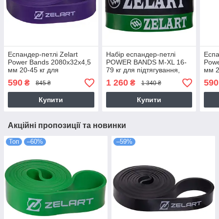
Еспандер-петлі Zelart
Набір еспандер-петлі
Еспа
Power Bands 2080x32x4,5
POWER BANDS M-XL 16-
Powe
мм 20-45 кг для
79 кг для підтягування,
мм 2
підтягування, турніка,
турніка і тренувань
підт
590
1 260
590
₴
₴
845 ₴
1 340 ₴
тренувань (FI-2606-3)
трен
Купити
Купити
Акційні пропозиції та новинки
Топ
–60%
–59%