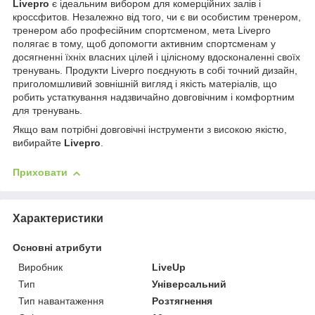
Livepro
є ідеальним вибором для комерційних залів і
кроссфитов. Незалежно від того, чи є ви особистим тренером,
тренером або професійним спортсменом, мета Livepro
полягає в тому, щоб допомогти активним спортсменам у
досягненні їхніх власних цілей і цілісному вдосконаленні своїх
тренувань. Продукти Livepro поєднують в собі точний дизайн,
приголомшливий зовнішній вигляд і якість матеріалів, що
робить устаткування надзвичайно довговічним і комфортним
для тренувань.
Якщо вам потрібні довговічні інструменти з високою якістю,
вибирайте
Livepro
.
Приховати
Характеристики
Основні атрибути
Виробник
LiveUp
Тип
Універсальний
Тип навантаження
Розтягнення