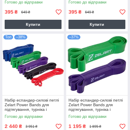
Готово до відправки
Готово до відправки
395
395
₴
₴
649 ₴
649 ₴
Купити
Купити
Топ
–38%
–37%
Набір еспандер-силові петлі
Набір еспандер-силові петлі
Zelart Power Bands для
Zelart Power Bands для
підтягування, турніка і
підтягування, турніка і
тренувань (FI-2606)
тренувань (FI-2606)
Готово до відправки
Готово до відправки
2 440
1 195
₴
₴
3 951 ₴
1 895 ₴