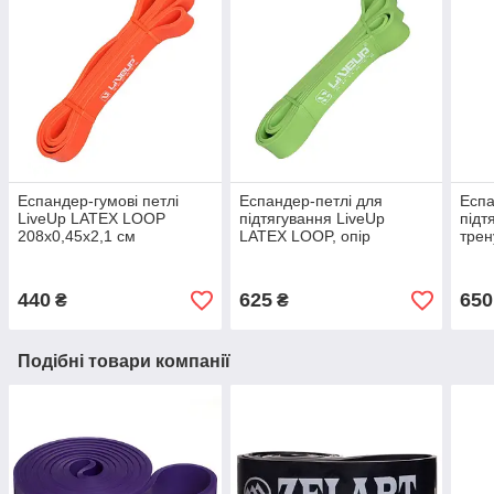
Еспандер-гумові петлі
Еспандер-петлі для
Еспа
LiveUp LATEX LOOP
підтягування LiveUp
підт
208х0,45х2,1 см
LATEX LOOP, опір
тре
навантаження 12-17 кг
середній 208х0,45х3,2 см
2000
(LS3650-2080Lo)
440
625
650
₴
₴
Подібні товари компанії