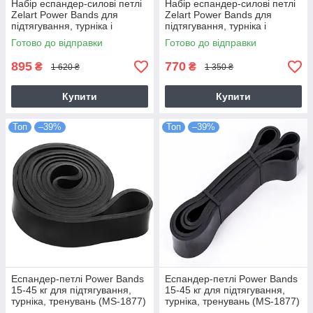
Набір еспандер-силові петлі
Набір еспандер-силові петлі
Zelart Power Bands для
Zelart Power Bands для
підтягування, турніка і
підтягування, турніка і
тренувань (FI-2606-2-3)
тренувань (FI-2606-1-2)
Готово до відправки
Готово до відправки
895
770
₴
₴
1 620 ₴
1 350 ₴
Купити
Купити
Топ
–39%
Топ
–39%
Еспандер-петлі Power Bands
Еспандер-петлі Power Bands
15-45 кг для підтягування,
15-45 кг для підтягування,
турніка, тренувань (MS-1877)
турніка, тренувань (MS-1877)