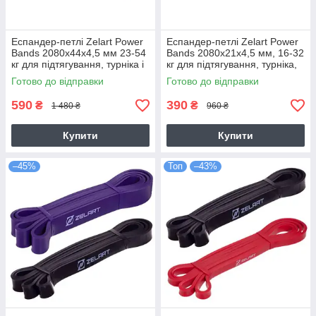
Еспандер-петлі Zelart Power
Еспандер-петлі Zelart Power
Bands 2080x44x4,5 мм 23-54
Bands 2080x21x4,5 мм, 16-32
кг для підтягування, турніка і
кг для підтягування, турніка,
тренувань (FI-2606-4)
спорту (FI-2606-2)
Готово до відправки
Готово до відправки
590
390
₴
₴
1 480 ₴
960 ₴
Купити
Купити
–45%
Топ
–43%