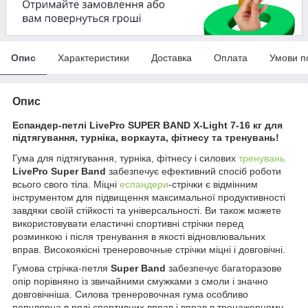
Опис
Характеристики
Доставка
Оплата
Умови п
Опис
Еспандер-петлі LivePro SUPER BAND X-Light 7-16 кг для
підтягування, турніка, воркаута, фітнесу та тренувань!
Гума для підтягування, турніка, фітнесу і силових
тренувань
LivePro Super Band
забезпечує ефективний спосіб роботи
всього свого тіла. Міцні
еспандери
-стрічки є відмінним
інструментом для підвищення максимальної продуктивності
завдяки своїй стійкості та універсальності. Ви також можете
використовувати еластичні спортивні стрічки перед
розминкою і після тренування в якості відновлювальних
вправ. Високоякісні тренеровочные стрічки міцні і довговічні.
Гумова стрічка-петля
Super Band
забезпечує багаторазове
опір порівняно із звичайними смужками з смоли і значно
довговічніша. Силова тренеровочная гума особливо
популярна в ряді спортивних вправ і вправ в тренажерному