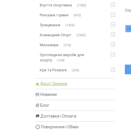
Взуття спортивне
1382
Рюкзаки і сумки
410
Тренування
1404
Командний Спорт
2342
Масажери
516
Ортопедичні вироби для
спорту
154
Ігри та Розваги
205
🔥 Акції і Знижки
🆕 Новинки
📰 Блог
🚚 Доставка і Оплата
⭕ Повернення і Обмін