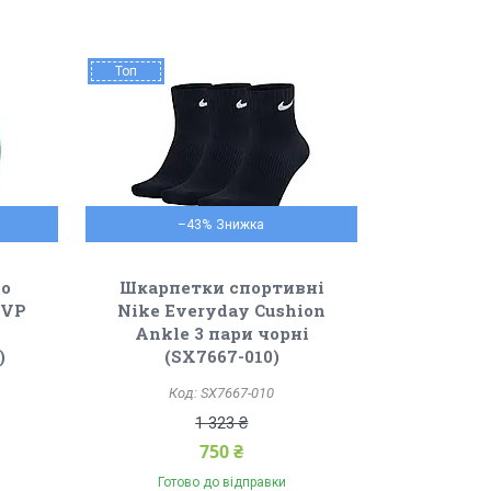
Топ
–43%
го
Шкарпетки спортивні
AVP
Nike Everyday Cushion
Ankle 3 пари чорні
)
(SX7667-010)
SX7667-010
1 323 ₴
750 ₴
Готово до відправки