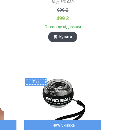
HX-080
999 ₴
499 ₴
Готово до відправки
Купити
Топ
–48%