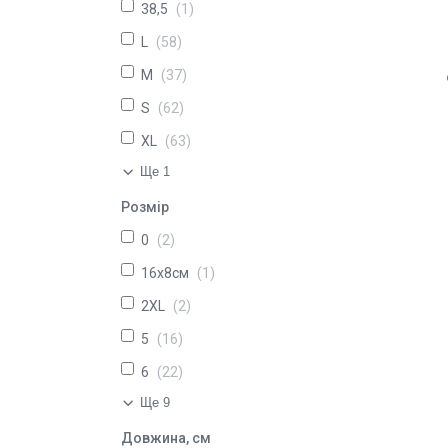
38,5
1
L
58
M
37
S
62
XL
63
Ще 1
Розмір
0
2
16х8см
1
2XL
2
5
16
6
22
Ще 9
Довжина, см