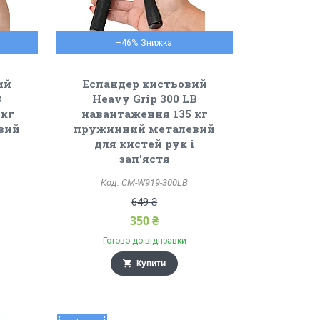
–46%
ий
Еспандер кистьовий
B
Heavy Grip 300 LB
 кг
навантаження 135 кг
вий
пружинний металевий
для кистей рук і
зап'ястя
CM-W919-300LB
649 ₴
350 ₴
Готово до відправки
Купити