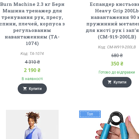
Burn Machine 2.3 кг Берн
Еспандер кистьов
Машина тренажер для
Heavy Grip 200Lb
тренування рук, пресу,
навантаження 90 
спини, плечей, корпуса з
пружинний метале
регульованим
для кисті рук і зап'
навантаженням (TA-
(CM-919-200LB)
1074)
CM-W919-200LB
TA-1074
680 ₴
4 310 ₴
350 ₴
2 190 ₴
Готово до відправки
В наявності
Купити
Купити
Топ