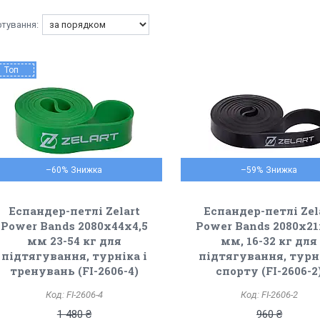
Топ
–60%
–59%
Еспандер-петлі Zelart
Еспандер-петлі Zel
Power Bands 2080x44x4,5
Power Bands 2080x21
мм 23-54 кг для
мм, 16-32 кг для
підтягування, турніка і
підтягування, турн
тренувань (FI-2606-4)
спорту (FI-2606-2
FI-2606-4
FI-2606-2
1 480 ₴
960 ₴