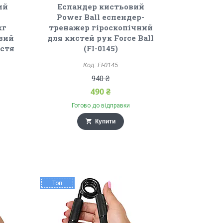
ий
Еспандер кистьовий
Power Ball еспендер-
кг
тренажер гіроскопічний
вий
для кистей рук Force Ball
ястя
(FI-0145)
FI-0145
940 ₴
490 ₴
Готово до відправки
Купити
Топ