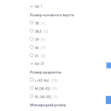
Ще 7
Розмір чоловічого взуття
38
1
38,5
1
39
1
40
7
41
5
Ще 10
Розмір шкарпеток
L (42-46)
19
M (38-42)
3
XL (46-50)
1
Міжнародний розмір