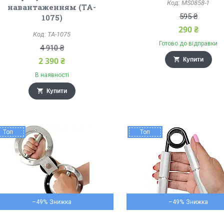
MS0858-1
навантаженням (TA-
595 ₴
1075)
290 ₴
TA-1075
Готово до відправки
4 910 ₴
2 390 ₴
Купити
В наявності
Купити
Топ
Топ
–49%
–49%