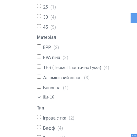
25
1
30
4
45
5
Матеріал
EPP
2
EVA піна
3
TPR (Термо Пластична Гума)
4
Алюмінієвий сплав
3
Бавовна
1
Ще 16
Тип
Ігрова сітка
2
Бафф
4