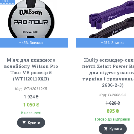
Топ
–45%
–45%
М'яч для пляжного
Набір еспандер-сил
волейболу Wilson Pro
петлі Zelart Power B
Tour VB розмір 5
для підтягування
(WTH20119XB)
турніка і тренувань 
2606-2-3)
WTH20119XB
FI-2606-2-3
1 924 ₴
1 620 ₴
1 050 ₴
895 ₴
В наявності
Готово до відправки
Купити
Купити