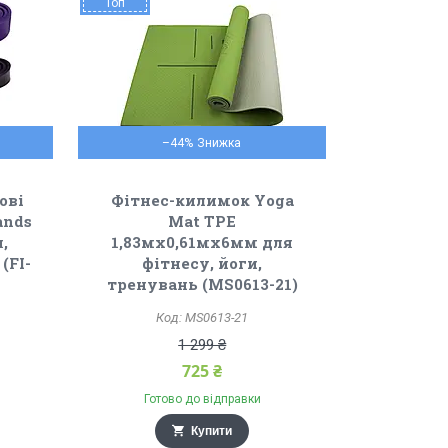
Топ
–44%
ові
Фітнес-килимок Yoga
ands
Mat TPE
,
1,83мх0,61мх6мм для
(FI-
фітнесу, йоги,
тренувань (MS0613-21)
MS0613-21
1 299 ₴
725 ₴
Готово до відправки
Купити