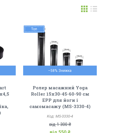
Топ
–58%
art
Ролер масажний Yoga
x4,5
Roller 15x30-45-60-90 см
EPP для йоги і
іка,
самомасажу (MS-3330-4)
)
MS-3330-4
від 1 300 ₴
від 550 ₴