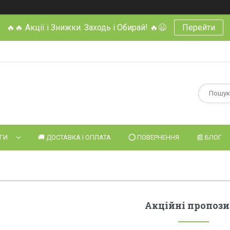
🔥🔥 Акції і Знижки. Заходь і Обирай! 🔥😉
Перейти
УГИ
🚚 ДОСТАВКА І ОПЛАТА
⭕️ ПОВЕРНЕННЯ
📰 БЛОГ
Акційні пропози