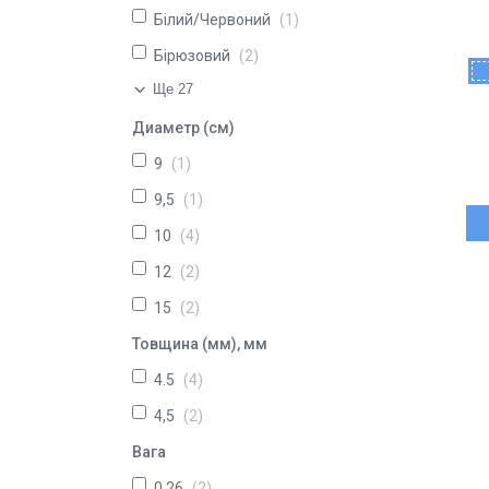
Білий/Червоний
1
Бірюзовий
2
Ще 27
Диаметр (см)
9
1
9,5
1
10
4
12
2
15
2
Товщина (мм), мм
4.5
4
4,5
2
Вага
0.26
2