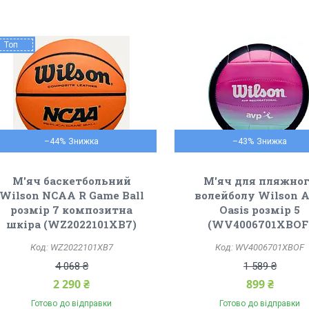
Топ
–44%
–43%
М'яч баскетбольний
М'яч для пляжно
Wilson NCAA R Game Ball
волейболу Wilson 
розмір 7 композитна
Oasis розмір 5
шкіра (WZ2022101XB7)
(WV4006701XBOF
WZ2022101XB7
WV4006701XBOF
4 068 ₴
1 589 ₴
2 290 ₴
899 ₴
Готово до відправки
Готово до відправки