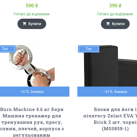
590 ₴
390 ₴
Готово до відправки
Готово до відправки
Купити
Купити
Топ
Топ
–51%
–51%
Burn Machine 4.6 кг Берн
Блоки для йоги і
Машина тренажер для
пілатесу Zelart EVA 
тренування рук, пресу,
Brick 2 шт. чорні
спини, плечей, корпуса з
(MS0858-1)
регульованим