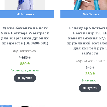
–48%
–46%
Сумка-бананка на пояс
Еспандер кистьов
Nike Heritage Waistpack
Heavy Grip 150 L
для зберігання дрібних
навантаження 67,5
предметів (DB0490-581)
пружинний метале
для кистей рук і
DB0490-581
зап'ястя
1 680 ₴
CM-W919-150LB
880 ₴
649 ₴
Готово до відправки
350 ₴
Купити
В наявності
Купити