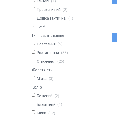
Гантелі
1
Гіроскопічний
2
Дошка тактична
1
Ще 28
Тип навантаження
Обертання
5
Розтягнення
33
Стиснення
25
Жорсткість
М'яка
3
Колір
Бежевий
2
Блакитний
1
Білий
57