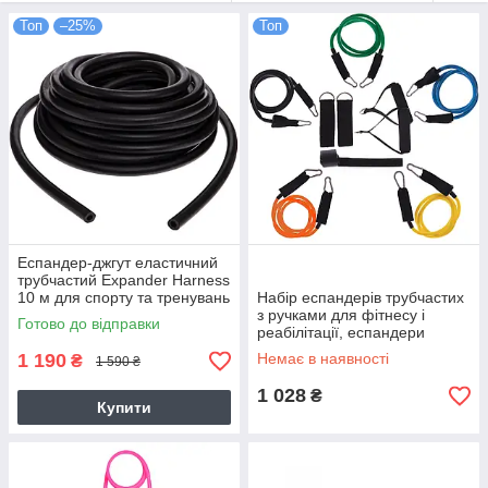
Топ
–25%
Топ
Еспандер-джгут еластичний
трубчастий Expander Harness
10 м для спорту та тренувань
Набір еспандерів трубчастих
(FI-6253-8)
з ручками для фітнесу і
Готово до відправки
реабілітації, еспандери
Бубновського (5 джгутів)
1 190
Немає в наявності
₴
1 590 ₴
1 028
₴
Купити