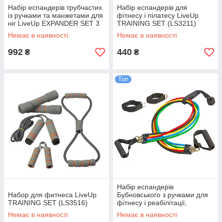
Набір еспандерів трубчастих
Набір еспандерів для
із ручками та манжетами для
фітнесу і пілатесу LiveUp
ніг LiveUp EXPANDER SET 3
TRAINING SET (LS3211)
шт. (LS3218)
Немає в наявності
Немає в наявності
992
440
₴
₴
Топ
Набір еспандерів
Набор для фитнеса LiveUp
Бубновського з ручками для
TRAINING SET (LS3516)
фітнесу і реабілітації,
еспандери-тренажери
Немає в наявності
Немає в наявності
Бубновського (5 джгутів)