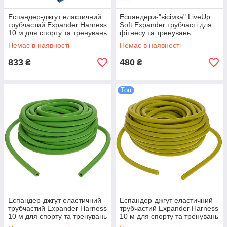
Еспандер-джгут еластичний
Еспандери-"вісімка" LiveUp
трубчастий Expander Harness
Soft Expander трубчасті для
10 м для спорту та тренувань
фітнесу та тренувань
(FI-6253-2)
(LS3202)
Немає в наявності
Немає в наявності
833
480
₴
₴
Топ
Еспандер-джгут еластичний
Еспандер-джгут еластичний
трубчастий Expander Harness
трубчастий Expander Harness
10 м для спорту та тренувань
10 м для спорту та тренувань
(FI-6253-3)
(FI-6253-1)