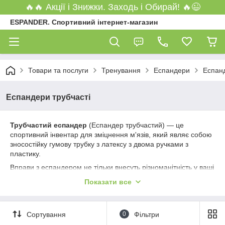
🔥🔥 Акції і Знижки. Заходь і Обирай! 🔥😉
ESPANDER. Спортивний інтернет-магазин
Товари та послуги
Тренування
Еспандери
Еспанд
Еспандери трубчасті
Трубчастий еспандер
(Еспандер трубчастий) — це
спортивний інвентар для зміцнення м'язів, який являє собою
зносостійку гумову трубку з латексу з двома ручками з
пластику.
Вправи з еспандером не тільки внесуть різноманітність у ваші
тренування, але й стануть чудовою альтернативою вправ із
Показати все
гантелями або штангою.
Сортування
0
Фільтри