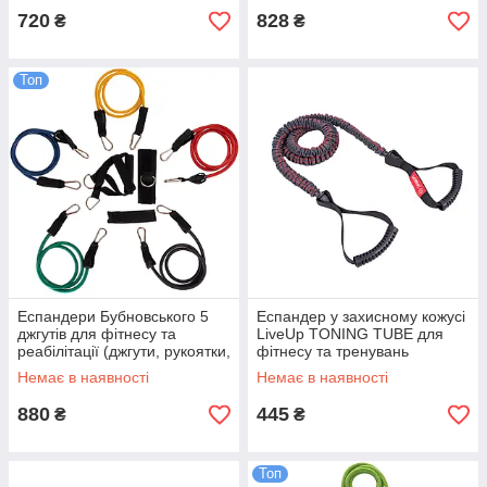
720
828
₴
₴
Топ
Еспандери Бубновського 5
Еспандер у захисному кожусі
джгутів для фітнесу та
LiveUp TONING TUBE для
реабілітації (джгути, рукоятки,
фітнесу та тренувань
манжета, фіксатор, чохол)
(LS3622)
Немає в наявності
Немає в наявності
880
445
₴
₴
Топ