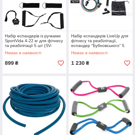
Набір еспандерів із ручками
Набір еспандерів LiveUp для
SportVida 4-22 кг для фітнесу
фітнесу та реабілітації,
та реабілітації 5 шт (SV-
еспандер "Бубновського" 5
HK0351)
джгутів (LS3625)
Немає в наявності
Немає в наявності
899
1 230
₴
₴