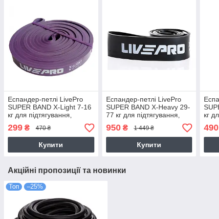
Еспандер-петлі LivePro
Еспандер-петлі LivePro
Еспа
SUPER BAND X-Light 7-16
SUPER BAND X-Heavy 29-
SUPE
кг для підтягування,
77 кг для підтягування,
кг д
турніка, воркаута, фітнесу
турніка, воркаута, фітнесу
турн
299
950
490
₴
₴
470 ₴
1 449 ₴
та тренувань.
та тренувань
та т
Купити
Купити
Акційні пропозиції та новинки
Топ
–25%