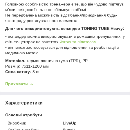
Головною особливістю тренажера є те, що він чудово підтягує
м'язи, зміцнює їх, але не збільшує в об'ємі.
Не передбачена можливість відстібання/приєднання будь-
якого ряду розтягувального елемента.
Для чого використовують е
спандер
TONING TUBE Heavy
:
• еспандер можна використовувати в домашніх тренуваннях, у
фітнес-центрах на заняттях
йогою та пілатесом
• він також застосовується для відновлення та реабілітації з
медичною метою
Матеріал:
термопластична гума (TPR), PP
Розмір:
7х11х1200 мм
Сила натягу:
8 кг
Приховати
Характеристики
Основні атрибути
Виробник
LiveUp