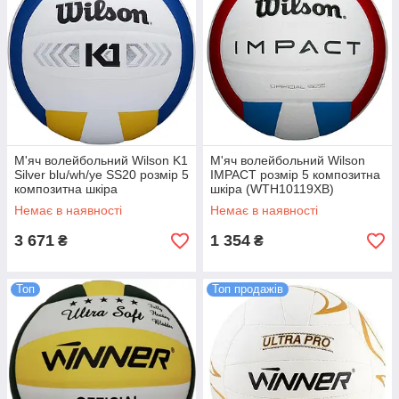
М'яч волейбольний Wilson K1
М'яч волейбольний Wilson
Silver blu/wh/ye SS20 розмір 5
IMPACT розмір 5 композитна
композитна шкіра
шкіра (WTH10119XB)
(WTH1895B2XB)
Немає в наявності
Немає в наявності
3 671
1 354
₴
₴
Топ
Топ продажів