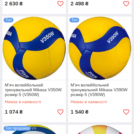
2 630
2 498
₴
₴
Топ
Топ
М'яч волейбольний
М'яч волейбольний
тренувальний Mikasa V350W
тренувальний Mikasa V390W
розмір 5 (V350W)
розмір 5 (V390W)
Немає в наявності
Немає в наявності
1 074
1 540
₴
₴
Топ продажів