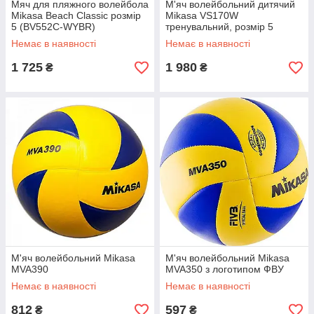
Мяч для пляжного волейбола
М'яч волейбольний дитячий
Mikasa Beach Classic розмір
Mikasa VS170W
5 (BV552C-WYBR)
тренувальний, розмір 5
(VS170W)
Немає в наявності
Немає в наявності
1 725
1 980
₴
₴
М'яч волейбольний Mikasa
М'яч волейбольний Mikasa
MVA390
MVA350 з логотипом ФВУ
Немає в наявності
Немає в наявності
812
597
₴
₴