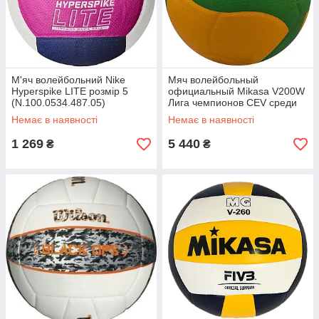
М'яч волейбольний Nike
Мяч волейбольный
Hyperspike LITE розмір 5
официальный Mikasa V200W
(N.100.0534.487.05)
Лига чемпионов CEV среди
женщин (V200W-CEV)
Немає в наявності
Немає в наявності
1 269
5 440
₴
₴