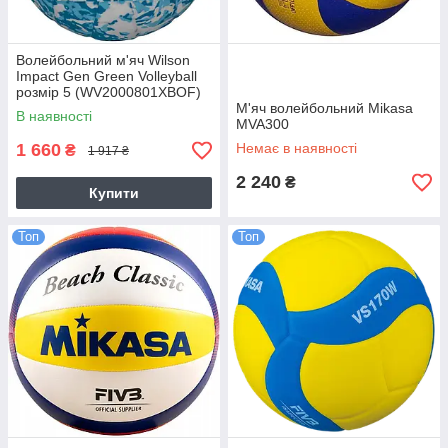
Волейбольний м'яч Wilson
Impact Gen Green Volleyball
розмір 5 (WV2000801XBOF)
М'яч волейбольний Mikasa
В наявності
MVA300
1 660
Немає в наявності
₴
1 917 ₴
2 240
₴
Купити
Топ
Топ