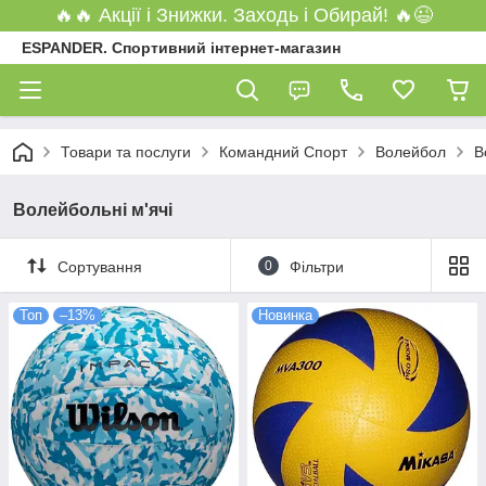
🔥🔥 Акції і Знижки. Заходь і Обирай! 🔥😉
ESPANDER. Спортивний інтернет-магазин
Товари та послуги
Командний Спорт
Волейбол
В
Волейбольні м'ячі
Сортування
0
Фільтри
Топ
–13%
Новинка