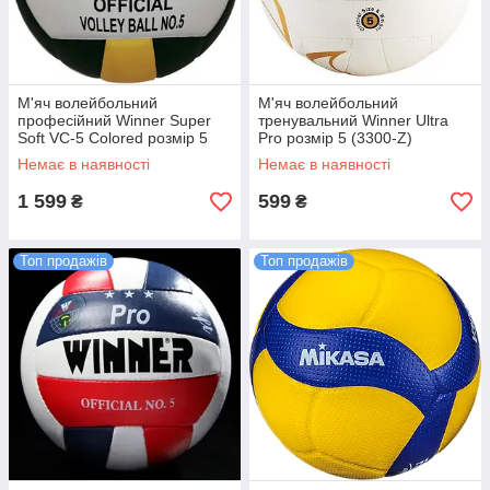
М'яч волейбольний
М'яч волейбольний
професійний Winner Super
тренувальний Winner Ultra
Soft VC-5 Colored розмір 5
Pro розмір 5 (3300-Z)
(VC-5)
Немає в наявності
Немає в наявності
1 599
599
₴
₴
Топ продажів
Топ продажів