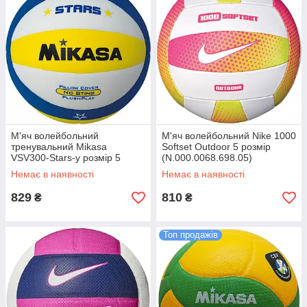
М'яч волейбольний
М'яч волейбольний Nike 1000
тренувальний Mikasa
Softset Outdoor 5 розмір
VSV300-Stars-y розмір 5
(N.000.0068.698.05)
(VSV300-Stars-y)
Немає в наявності
Немає в наявності
829
810
₴
₴
Топ продажів