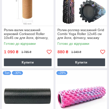
Ролик-валик масажний
Ролик-роллер масажний Grid
корковий Corkwood Roller
Combi Yoga Roller 12х45 см
10х45 см для йоги, фітнесу,
для йоги, фітнесу, масажу
масажу (FI-0094-45)
(MS3341-2)
Готово до відправки
Готово до відправки
1 090
880
₴
₴
1 785 ₴
1 349 ₴
Купити
Купити
Топ
–30%
–29%