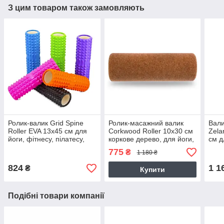
З цим товаром також замовляють
Ролик-валик Grid Spine
Ролик-масажний валик
Вал
Roller EVA 13х45 см для
Corkwood Roller 10х30 см
Zela
йоги, фітнесу, пілатесу,
коркове дерево, для йоги,
см д
масажу (FI-6674)
фітнесу, масажу (FI-0094-
маса
775
₴
1 180 ₴
30)
824
1 1
₴
Купити
Подібні товари компанії