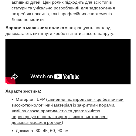
активних дітей. Цей ролик підходить для всіх типів
статури та унікально розроблений для задоволення
потреб як новачків, так і професійних спортсменів.
Легко почистити.
Вправи з масажним валиком
покращують поставу,
допомагають витягнути хребет і зняти з нього напругу.
Характеристика:
Матеріал: EPP (
спінений поліпропілен - це безпечний
високотехнологічний матеріал із закритими порами,
який за своєю практичністю та довговічністю
перевершує пінополістирол, з якого виготовлені
дешевші масажні ролери
)
Довжина: 30, 45, 60, 90 см