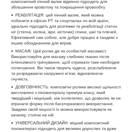
композитний пінний валик відмінно підходить для
збільшення кровотоку та покращення кровообігу.
РЕАБІЛІТАЦІЯ: цей пінний валик, який можна
побачити в офісах PT та спортзалах по всій країні,
ідеально підходить для розтяжки та реабілітації стегон,
ніг (стегна, коліна, ікри, кісточки) спини, шиї та плечей.
Ефективний сам собою, але добре працює в тандемі з
іншим обладнанням для вправ.
МАСАЖ: Цей ролик діє як особистий масажист.
Використовуйте для масажу глибоких тканин після
інтенсивного тренування, щоб отримати таке необхідне
полегшення. Він також творить чудеса, розслаблюючи
та розряджаючи напружені м'язи, відновлюючи
гнучкість.
ДОВГОВІЧНІСТЬ: композитні ролики високої щільності
виготовлені з піноматеріалу преміум-класу, який
твердіший і міцніший, ніж поліетилен, що дозволяє їм не
втрачати форму після багаторазового використання.
Завдяки своїй міцності їх можна використовувати як
качалку, стоячи на ній.
УНІВЕРСАЛЬНИЙ ДИЗАЙН: міцний композитний
піноматеріал підходить для великих дорослих та дуже