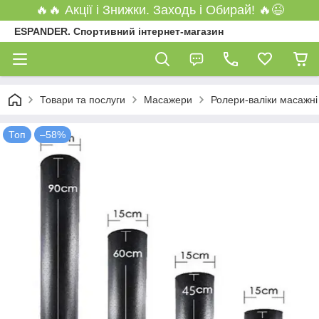
🔥🔥 Акції і Знижки. Заходь і Обирай! 🔥😉
ESPANDER. Спортивний інтернет-магазин
Товари та послуги
Масажери
Ролери-валіки масажні
Топ
–58%