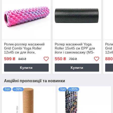
Ролик-роллер масажний
Ролер масажний Yoga
Роли
Grid Combi Yoga Roller
Roller 15x45 см EPP для
Grid
12х45 см для йоги,
йоги і самомасажу (MS-
12х4
фітнесу, масажу (MS3341-
3330-2)
фітн
599
550
880
₴
₴
849 ₴
790 ₴
1)
2)
Купити
Купити
Акційні пропозиції та новинки
Топ
–39%
Топ
–35%