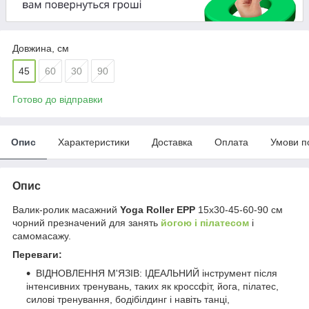
Довжина, см
45
60
30
90
Готово до відправки
Опис
Характеристики
Доставка
Оплата
Умови п
Опис
Валик-ролик масажний
Yoga Roller EPP
15x30-45-60-90 см
чорний презначений для занять
йогою і пілатесом
і
самомасажу.
Переваги:
ВІДНОВЛЕННЯ М'ЯЗІВ: ІДЕАЛЬНИЙ інструмент після
інтенсивних тренувань, таких як кроссфіт, йога, пілатес,
силові тренування, бодібілдинг і навіть танці,