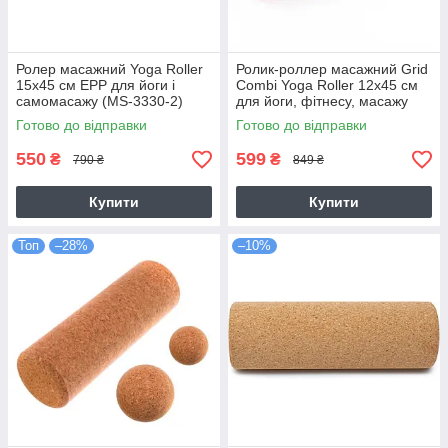
Ролер масажний Yoga Roller
Ролик-роллер масажний Grid
15x45 см EPP для йоги і
Combi Yoga Roller 12х45 см
самомасажу (MS-3330-2)
для йоги, фітнесу, масажу
(MS3341-1)
Готово до відправки
Готово до відправки
550
599
₴
₴
790 ₴
849 ₴
Купити
Купити
Топ
–28%
–10%