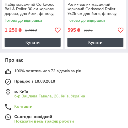
Набір масажний Corkwood
Ролик-валик масажний
Ball & Roller 30 см коркове
корковий Corkwood Roller
дерево, для йоги, фітнесу,
9х25 см для йоги, фітнесу,
масажу
масажу (FI-0094-25)
Готово до відправки
Готово до відправки
1 250
595
₴
₴
1 744 ₴
660 ₴
Купити
Купити
Про нас
100% позитивних з 72 відгуків за рік
Працює з 18.09.2018
м. Київ
б-р Вацлава Гавела, 26, Київ, Україна
Контакти
Сьогодні вихідний
Показати весь графік роботи