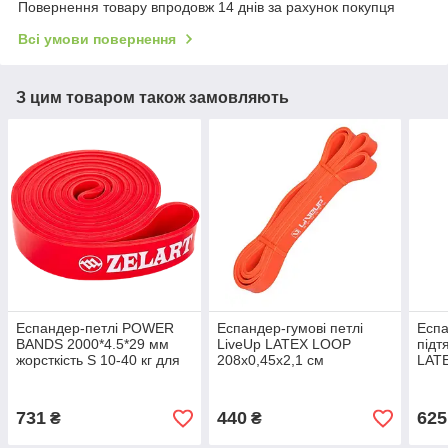
Повернення товару впродовж 14 днів за рахунок покупця
Всі умови повернення
З цим товаром також замовляють
Еспандер-петлі POWER
Еспандер-гумові петлі
Еспа
BANDS 2000*4.5*29 мм
LiveUp LATEX LOOP
підт
жорсткість S 10-40 кг для
208х0,45х2,1 см
LATE
підтягування, турніка,
навантаження 12-17 кг
сере
спорту (FI-941-5)
(LS3650-2080Lo)
731
440
625
₴
₴