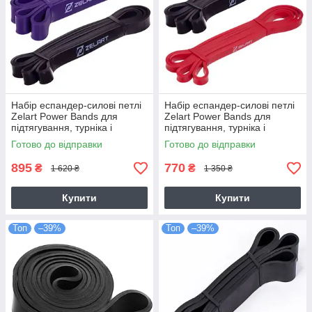
Набір еспандер-силові петлі
Набір еспандер-силові петлі
Zelart Power Bands для
Zelart Power Bands для
підтягування, турніка і
підтягування, турніка і
тренувань (FI-2606-2-3)
тренувань (FI-2606-1-2)
Готово до відправки
Готово до відправки
895
770
₴
₴
1 620 ₴
1 350 ₴
Купити
Купити
Топ
–39%
Топ
–39%