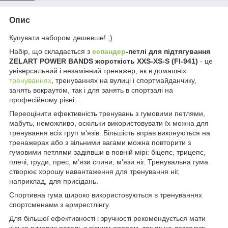
Опис
Купувати набором дешевше! ;)
Набір, що складається з
еспандер
-петлі для підтягування
ZELART POWER BANDS жорсткість XXS-XS-S (FI-941)
-
це
універсальний і незамінний тренажер, як в домашніх
тренуваннях
, тренуваннях на вулиці і спортмайданчику,
занять вокраутом, так і для занять в спортзалі на
професійному рівні.
Переоцінити ефективність тренувань з гумовими петлями,
мабуть, неможливо, оскільки використовувати їх можна для
тренування всіх груп м'язів. Більшість вправ виконуються на
тренажерах або з вільними вагами можна повторити з
гумовими петлями задіявши в повній мірі: біцепс, трицепс,
плечі, груди, прес, м'язи спини, м'язи ніг. Тренувальна гума
створює хорошу навантаження для тренування ніг,
наприклад, для присідань.
Спортивна гума широко використовуються в тренуваннях
спортсменами з армрестлінгу.
Для більшої ефективності і зручності рекомендується мати