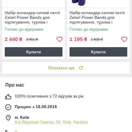
Набір еспандер-силові петлі
Набір еспандер-силові петлі
Zelart Power Bands для
Zelart Power Bands для
підтягування, турніка і
підтягування, турніка і
тренувань (FI-2606)
тренувань (FI-2606)
Готово до відправки
Готово до відправки
2 440
1 195
₴
₴
3 951 ₴
1 895 ₴
Купити
Купити
Показати ще
Про нас
100% позитивних з 72 відгуків за рік
Працює з 18.09.2018
м. Київ
б-р Вацлава Гавела, 26, Київ, Україна