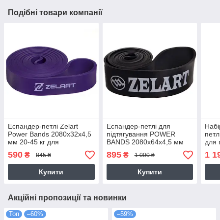
Подібні товари компанії
Еспандер-петлі Zelart
Еспандер-петлі для
Набі
Power Bands 2080x32x4,5
підтягування POWER
петл
мм 20-45 кг для
BANDS 2080x64x4,5 мм
для 
підтягування, турніка,
жорсткість XL 29-79 кг (FI-
трен
590
895
1 1
₴
₴
845 ₴
1 000 ₴
тренувань (FI-2606-3)
0889-5)
Купити
Купити
Акційні пропозиції та новинки
Топ
–60%
–59%