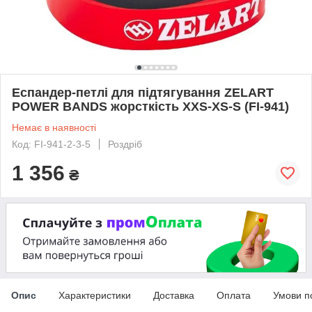
Еспандер-петлі для підтягування ZELART
POWER BANDS жорсткість XXS-XS-S (FI-941)
Немає в наявності
Код: FI-941-2-3-5
Роздріб
1 356
₴
Опис
Характеристики
Доставка
Оплата
Умови п