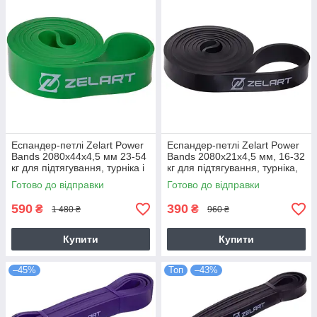
Еспандер-петлі Zelart Power
Еспандер-петлі Zelart Power
Bands 2080x44x4,5 мм 23-54
Bands 2080x21x4,5 мм, 16-32
кг для підтягування, турніка і
кг для підтягування, турніка,
тренувань (FI-2606-4)
спорту (FI-2606-2)
Готово до відправки
Готово до відправки
590
390
₴
₴
1 480 ₴
960 ₴
Купити
Купити
–45%
Топ
–43%