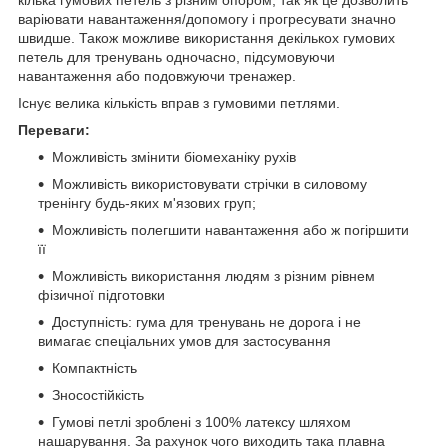
кілька гумових петель з різним опором, так як це дозволить
варіювати навантаження/допомогу і прогресувати значно
швидше. Також можливе використання декількох гумових
петель для тренувань одночасно, підсумовуючи
навантаження або подовжуючи тренажер.
Існує велика кількість вправ з гумовими петлями.
Переваги:
Можливість змінити біомеханіку рухів
Можливість використовувати стрічки в силовому
тренінгу будь-яких м'язових груп;
Можливість полегшити навантаження або ж погіршити
її
Можливість використання людям з різним рівнем
фізичної підготовки
Доступність: гума для тренувань не дорога і не
вимагає спеціальних умов для застосування
Компактність
Зносостійкість
Гумові петлі зроблені з 100% латексу шляхом
нашарування. За рахунок чого виходить така плавна