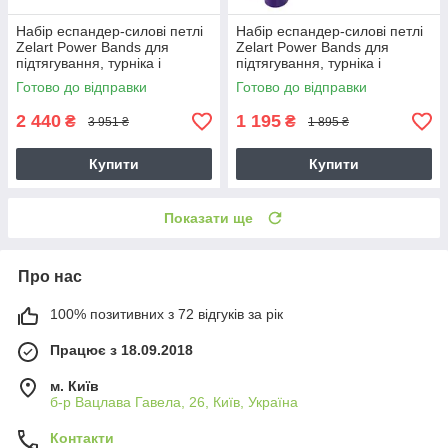
Набір еспандер-силові петлі
Набір еспандер-силові петлі
Zelart Power Bands для
Zelart Power Bands для
підтягування, турніка і
підтягування, турніка і
тренувань (FI-2606)
тренувань (FI-2606)
Готово до відправки
Готово до відправки
2 440
1 195
₴
₴
3 951 ₴
1 895 ₴
Купити
Купити
Показати ще
Про нас
100% позитивних з 72 відгуків за рік
Працює з 18.09.2018
м. Київ
б-р Вацлава Гавела, 26, Київ, Україна
Контакти