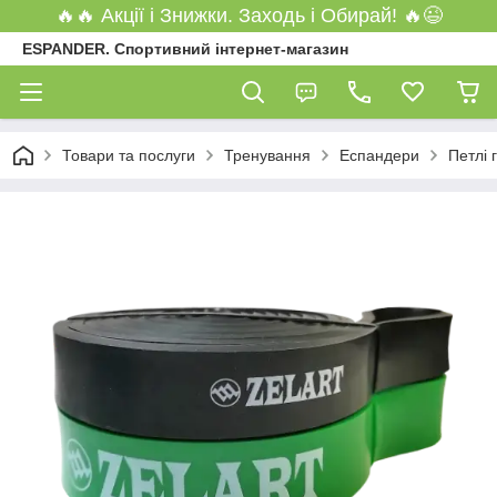
🔥🔥 Акції і Знижки. Заходь і Обирай! 🔥😉
ESPANDER. Спортивний інтернет-магазин
Товари та послуги
Тренування
Еспандери
Петлі 