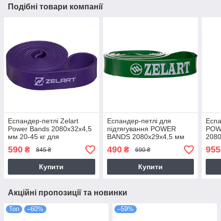
Подібні товари компанії
Еспандер-петлі Zelart
Еспандер-петлі для
Еспа
Power Bands 2080x32x4,5
підтягування POWER
POW
мм 20-45 кг для
BANDS 2080x29x4,5 мм
2080
підтягування, турніка,
жорсткість M
нава
590
490
955
₴
₴
845 ₴
690 ₴
тренувань (FI-2606-3)
навантаження 16-39 кг
для 
(FI-0889-3)
трен
Купити
Купити
Акційні пропозиції та новинки
Топ
–60%
–59%