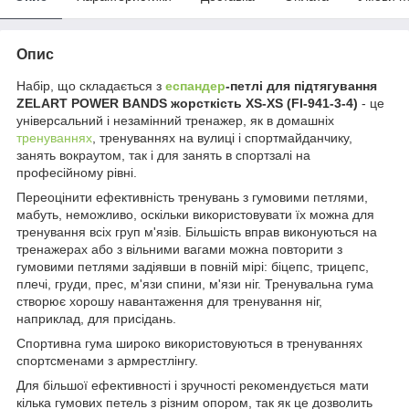
Опис
Набір, що складається з
еспандер
-петлі для підтягування
ZELART POWER BANDS жорсткість XS-XS (FI-941-3-4)
-
це
універсальний і незамінний тренажер, як в домашніх
тренуваннях
, тренуваннях на вулиці і спортмайданчику,
занять вокраутом, так і для занять в спортзалі на
професійному рівні.
Переоцінити ефективність тренувань з гумовими петлями,
мабуть, неможливо, оскільки використовувати їх можна для
тренування всіх груп м'язів. Більшість вправ виконуються на
тренажерах або з вільними вагами можна повторити з
гумовими петлями задіявши в повній мірі: біцепс, трицепс,
плечі, груди, прес, м'язи спини, м'язи ніг. Тренувальна гума
створює хорошу навантаження для тренування ніг,
наприклад, для присідань.
Спортивна гума широко використовуються в тренуваннях
спортсменами з армрестлінгу.
Для більшої ефективності і зручності рекомендується мати
кілька гумових петель з різним опором, так як це дозволить