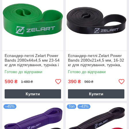
Еспандер-петлі Zelart Power
Еспандер-петлі Zelart Power
Bands 2080x44x4,5 мм 23-54
Bands 2080x21x4,5 мм, 16-32
кг для підтягування, турніка і
кг для підтягування, турніка,
тренувань (FI-2606-4)
спорту (FI-2606-2)
Готово до відправки
Готово до відправки
590
390
₴
₴
1 480 ₴
960 ₴
Купити
Купити
–45%
Топ
–43%