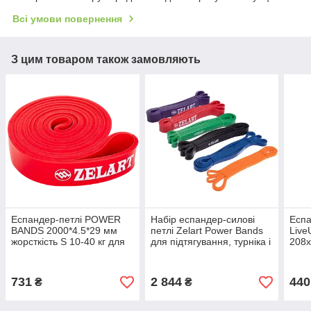
Всі умови повернення
З цим товаром також замовляють
Еспандер-петлі POWER
Набір еспандер-силові
Еспа
BANDS 2000*4.5*29 мм
петлі Zelart Power Bands
Liv
жорсткість S 10-40 кг для
для підтягування, турніка і
208х
підтягування, турніка,
тренувань
нава
спорту (FI-941-5)
(LS3
731
2 844
440
₴
₴