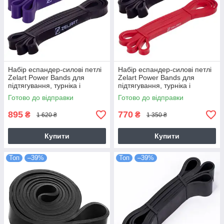
Набір еспандер-силові петлі
Набір еспандер-силові петлі
Zelart Power Bands для
Zelart Power Bands для
підтягування, турніка і
підтягування, турніка і
тренувань (FI-2606-2-3)
тренувань (FI-2606-1-2)
Готово до відправки
Готово до відправки
895
770
₴
₴
1 620 ₴
1 350 ₴
Купити
Купити
Топ
–39%
Топ
–39%