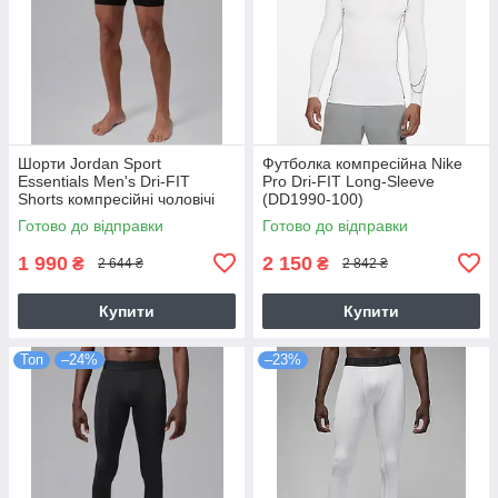
Шорти Jordan Sport
Футболка компресійна Nike
Essentials Men's Dri-FIT
Pro Dri-FIT Long-Sleeve
Shorts компресійні чоловічі
(DD1990-100)
чорні оригінал (IF0897-010)
Готово до відправки
Готово до відправки
1 990
2 150
₴
₴
2 644 ₴
2 842 ₴
Купити
Купити
Топ
–24%
–23%