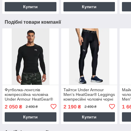
Купити
Купити
Подібні товари компанії
Футболка-лонгслів
Тайтси Under Armour
Майк
компрессійна чоловіча
Men's HeatGear® Leggings
чоло
Under Armour HeatGear®
компресійні чоловічі чорні
Men'
Men's Long Sleeve
(1361586-001)
Slee
2 050
2 190
1 6
₴
₴
2 490 ₴
2 490 ₴
(1361524-001)
090)
Купити
Купити