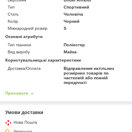
Виробник
Under Armour
Тип
Спортивний
Стать
Чоловіча
Колір
Чорний
Міжнародний розмір
S
Основні атрибути
Тип тканини
Поліестер
Вид виробу
Майка
Користувальницькі характеристики
Доставка/Оплата
Відправлення натільних
розмірних товарів по
частковій або повній
передплаті
Приховати
Умови доставки
Нова Пошта
Укрпошта