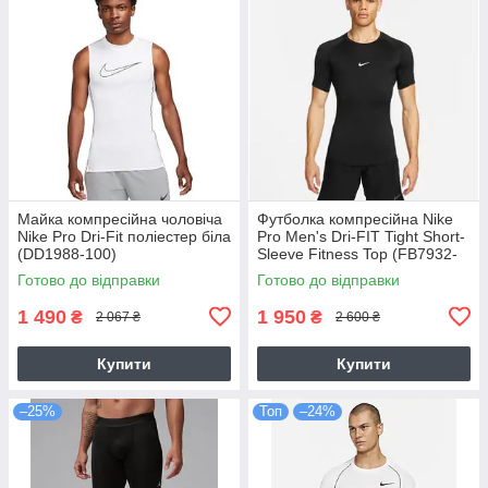
Майка компресійна чоловіча
Футболка компресійна Nike
Nike Pro Dri-Fit поліестер біла
Pro Men's Dri-FIT Tight Short-
(DD1988-100)
Sleeve Fitness Top (FB7932-
010)
Готово до відправки
Готово до відправки
1 490
1 950
₴
₴
2 067 ₴
2 600 ₴
Купити
Купити
–25%
Топ
–24%