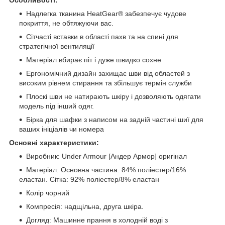
Особливості:
Надлегка тканина HeatGear® забезпечує чудове
покриття, не обтяжуючи вас.
Сітчасті вставки в області пахв та на спині для
стратегічної вентиляції
Матеріал вбирає піт і дуже швидко сохне
Ергономічний дизайн захищає шви від областей з
високим рівнем стирання та збільшує термін служби
Плоскі шви не натирають шкіру і дозволяють одягати
модель під інший одяг.
Бірка для шафки з написом на задній частині шиї для
ваших ініціалів чи номера
Основні характеристики:
Виробник: Under Armour [Андер Армор] оригінал
Матеріал: Основна частина: 84% поліестер/16%
еластан. Сітка: 92% поліестер/8% еластан
Колір чорний
Компресія: надщільна, друга шкіра.
Догляд: Машинне прання в холодній воді з