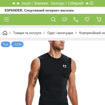
🔥🔥 Акції і Знижки. Заходь і Обирай! 🔥😉
ESPANDER. Спортивний інтернет-магазин
Товари та послуги
Одяг і аксесуари
Компресійний чо
Топ
–11%