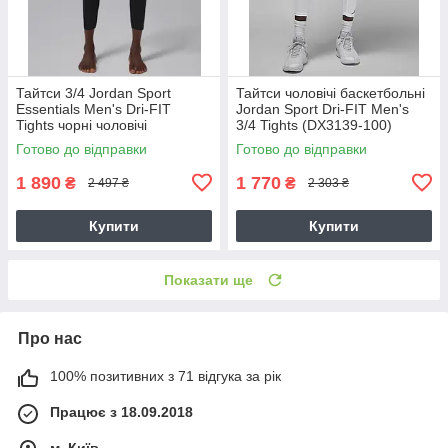
Тайтси 3/4 Jordan Sport
Тайтси чоловічі баскетбольні
Essentials Men's Dri-FIT
Jordan Sport Dri-FIT Men's
Tights чорні чоловічі
3/4 Tights (DX3139-100)
баскетбольні (IF0899-010)
Готово до відправки
Готово до відправки
1 890
1 770
₴
₴
2 497 ₴
2 303 ₴
Купити
Купити
Показати ще
Про нас
100% позитивних з 71 відгука за рік
Працює з 18.09.2018
м. Київ