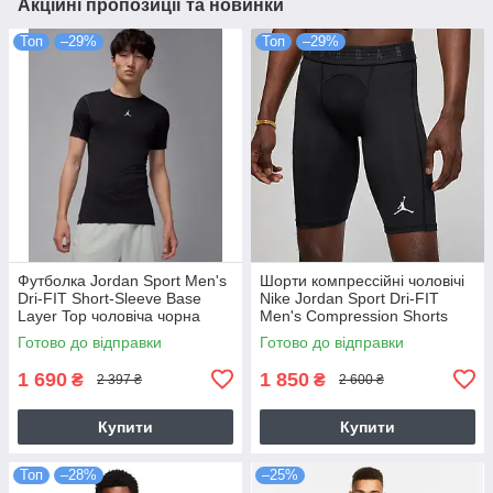
Акційні пропозиції та новинки
Топ
–29%
Топ
–29%
Футболка Jordan Sport Men's
Шорти компрессійні чоловічі
Dri-FIT Short-Sleeve Base
Nike Jordan Sport Dri-FIT
Layer Top чоловіча чорна
Men's Compression Shorts
оригінал (HV4099-010)
(DM1813-010)
Готово до відправки
Готово до відправки
1 690
1 850
₴
₴
2 397 ₴
2 600 ₴
Купити
Купити
Топ
–28%
–25%