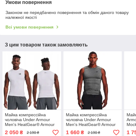
Умови повернення
Законом не передбачено повернення та обмін даного товару
належної якості
Всі умови повернення
З цим товаром також замовляють
Майка компрессійна
Майка компрессійна
Майк
чоловіча Under Armour
чоловіча Under Armour
Armo
Men's HeatGear® Armour
Men's HeatGear® Armour
Mock
Sleeveless Shirt (1361522-
Sleeveless Shirt (1361522-
чоло
2 050
1 660
1 7
₴
₴
2 190 ₴
2 190 ₴
100)
090)