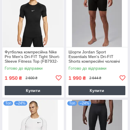
Футболка компресійна Nike
Шорти Jordan Sport
Pro Men's Dri-FIT Tight Short-
Essentials Men's Dri-FIT
Sleeve Fitness Top (FB7932-
Shorts компресійні чоловічі
010)
чорні оригінал (IF0897-010)
Готово до відправки
Готово до відправки
1 950
1 990
₴
₴
2 600 ₴
2 644 ₴
Купити
Купити
Топ
–24%
Топ
–24%