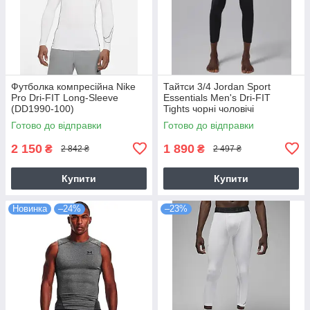
Футболка компресійна Nike
Тайтси 3/4 Jordan Sport
Pro Dri-FIT Long-Sleeve
Essentials Men's Dri-FIT
(DD1990-100)
Tights чорні чоловічі
баскетбольні (IF0899-010)
Готово до відправки
Готово до відправки
2 150
1 890
₴
₴
2 842 ₴
2 497 ₴
Купити
Купити
Новинка
–24%
–23%