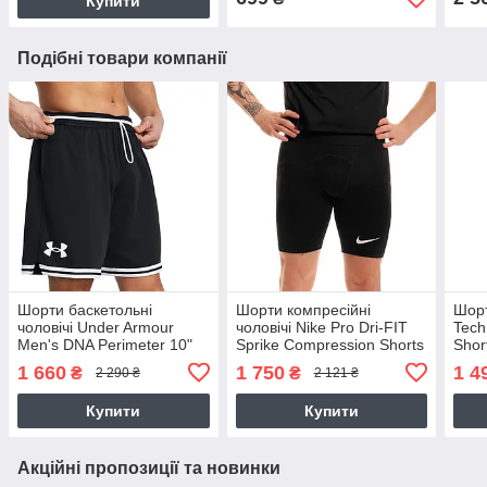
Купити
Подібні товари компанії
Шорти баскетольні
Шорти компресійні
Шорт
чоловічі Under Armour
чоловічі Nike Pro Dri-FIT
Tec
Men's DNA Perimeter 10"
Sprike Compression Shorts
Shor
Men's Shorts (1383392-
(DH8128-010)
чорн
1 660
1 750
1 4
₴
₴
2 290 ₴
2 121 ₴
001)
Купити
Купити
Акційні пропозиції та новинки