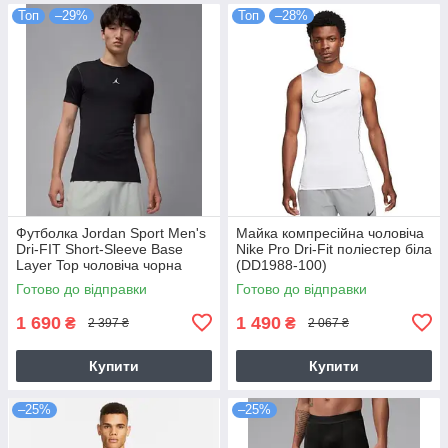
Топ
–29%
Топ
–28%
Футболка Jordan Sport Men's
Майка компресійна чоловіча
Dri-FIT Short-Sleeve Base
Nike Pro Dri-Fit поліестер біла
Layer Top чоловіча чорна
(DD1988-100)
оригінал (HV4099-010)
Готово до відправки
Готово до відправки
1 690
1 490
₴
₴
2 397 ₴
2 067 ₴
Купити
Купити
–25%
–25%