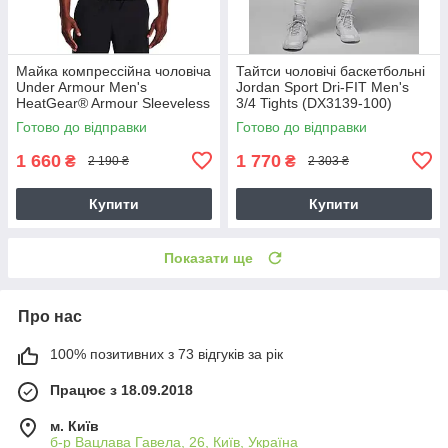
Майка компрессійна чоловіча
Тайтси чоловічі баскетбольні
Under Armour Men's
Jordan Sport Dri-FIT Men's
HeatGear® Armour Sleeveless
3/4 Tights (DX3139-100)
Shirt (1361522-090)
Готово до відправки
Готово до відправки
1 660
1 770
₴
₴
2 190 ₴
2 303 ₴
Купити
Купити
Показати ще
Про нас
100% позитивних з 73 відгуків за рік
Працює з 18.09.2018
м. Київ
б-р Вацлава Гавела, 26, Київ, Україна