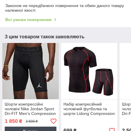
Законом не передбачено повернення та обмін даного товару
належної якості
Всі умови повернення
З цим товаром також замовляють
Шорти компрессійні
Набір компресійний
Шорт
чоловічі Nike Jordan Sport
чоловічий футболка та
чоло
Dri-FIT Men's Compression
шорти Lidong Compression
Dri-
Shorts (DM1813-010)
(LD-1102-LD-1501)
Shor
1 850
₴
2 600 ₴
699
2 5
₴