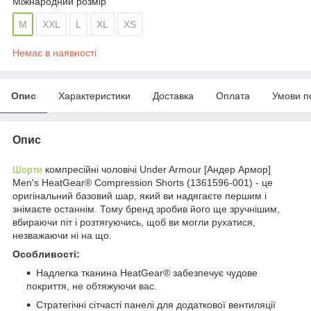
Міжнародний розмір
M
XXL
L
XL
XS
Немає в наявності
Опис
Характеристики
Доставка
Оплата
Умови п
Опис
Шорти
компресійні чоловічі Under Armour [Андер Армор]
Men's HeatGear®
Compression Shorts (1361596-001)
- це
оригінальний базовий шар, який ви надягаєте першим і
знімаєте останнім. Тому бренд зробив його ще зручнішим,
вбираючи піт і розтягуючись, щоб ви могли рухатися,
незважаючи ні на що.
Особливості:
Надлегка тканина HeatGear® забезпечує чудове
покриття, не обтяжуючи вас.
Стратегічні сітчасті панелі для додаткової вентиляції