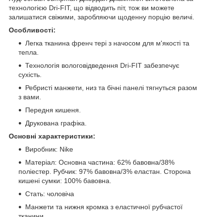
технологією Dri-FIT, що відводить піт, тож ви можете
залишатися свіжими, заробляючи щоденну порцію величі.
Особливості:
Легка тканина френч тері з начосом для м'якості та
тепла.
Технологія вологовідведення Dri-FIT забезпечує
сухість.
Ребристі манжети, низ та бічні панелі тягнуться разом
з вами.
Передня кишеня.
Друкована графіка.
Основні характеристики:
Виробник: Nike
Матеріал: Основна частина: 62% бавовна/38%
поліестер. Рубчик: 97% бавовна/3% еластан. Сторона
кишені сумки: 100% бавовна.
Стать: чоловіча
Манжети та нижня кромка з еластичної рубчастої
тканини.