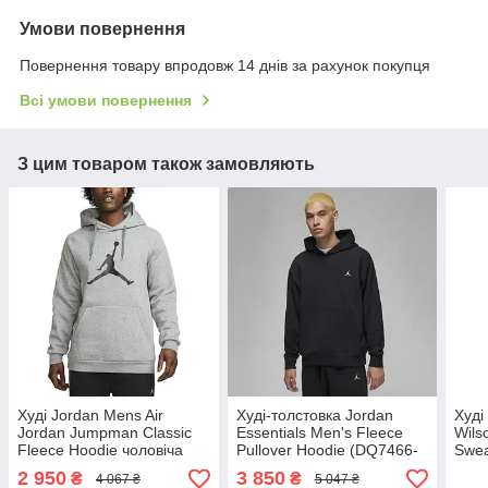
Умови повернення
Повернення товару впродовж 14 днів за рахунок покупця
Всі умови повернення
З цим товаром також замовляють
Худі Jordan Mens Air
Худі-толстовка Jordan
Худі
Jordan Jumpman Classic
Essentials Men's Fleece
Wils
Fleece Hoodie чоловіча
Pullover Hoodie (DQ7466-
Swea
(DA6801-091)
010)
(WR
2 950
3 850
₴
₴
4 067 ₴
5 047 ₴