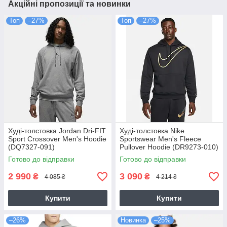
Акційні пропозиції та новинки
Топ
–27%
Топ
–27%
Худі-толстовка Jordan Dri-FIT
Худі-толстовка Nike
Sport Crossover Men's Hoodie
Sportswear Men's Fleece
(DQ7327-091)
Pullover Hoodie (DR9273-010)
Готово до відправки
Готово до відправки
2 990
3 090
₴
₴
4 085 ₴
4 214 ₴
Купити
Купити
–26%
Новинка
–25%