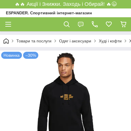
🔥🔥 Акції і Знижки. Заходь і Обирай! 🔥😉
ESPANDER. Спортивний інтернет-магазин
Товари та послуги
Одяг і аксесуари
Худі і кофти
Новинка
–30%