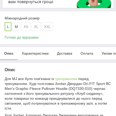
Міжнародний розмір
L
M
XS
XL
XXL
Готово до відправки
Опис
Характеристики
Доставка
Оплата
Умови п
Опис
Для MJ все було пов'язане із
тренуванням
перед
тренуванням. Худі-толстовка Jordan Джордан Dri-FIT Sport BC
Men's Graphic Fleece Pullover Hoodie (DQ7330-010) черпає
натхнення з його тренувального ритуалу «Клуб сніданку»,
коли товариші по команді приєднувалися до нього перед
світанком, щоб потренуватися в тренажерному залі, а потім
їсти.
Худі Jordan Jumpman Джордан Джампмен
виготовлена за