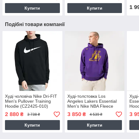
1 9
Купити
Купити
Подібні товари компанії
Худі чоловіча Nike Dri-FIT
Худі-толстовка Los
Худі
Men's Pullover Training
Angeles Lakers Essential
Esse
Hoodie (CZ2425-010)
Men's Nike NBA Fleece
Hood
Pullover Hoodie (DR9401-
2 880
3 850
3 9
₴
₴
3 738 ₴
4 539 ₴
504)
Купити
Купити