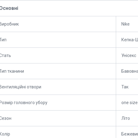
Основні
Виробник
Nike
Тип
Кепка-
Стать
Унісекс
Тип тканини
Бавовн
Вентиляційні отвори
Так
Розмір головного убору
one size
Сезон
Літо
Колір
Бежеви