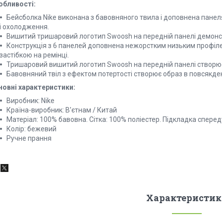
обливості:
Бейсболка Nike виконана з бавовняного твила і доповнена панеля
і охолодження.
Вишитий тришаровий логотип Swoosh на передній панелі демонс
Конструкція з 6 панелей доповнена нежорстким низьким профіле
застібкою на ремінці.
Тришаровий вишитий логотип Swoosh на передній панелі створює 
Бавовняний твіл з ефектом потертості створює образ в повсякде
новні характеристики:
Виробник: Nike
Країна-виробник: В'єтнам / Китай
Матеріал: 100% бавовна. Сітка: 100% поліестер. Підкладка сперед
Колір: бежевий
Ручне прання
Характеристик