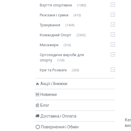
Взуття спортивне
1382
Рюкзаки і сумки
410
Тренування
1404
Командний Спорт
2342
Масажери
516
Ортопедичні вироби для
спорту
154
Ігри та Розваги
205
🔥 Акції і Знижки
🆕 Новинки
📰 Блог
🚚 Доставка і Оплата
Кеп
вис
⭕ Повернення і Обмін