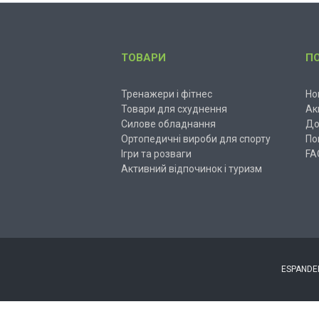
ТОВАРИ
П
Тренажери і фітнес
Но
Товари для схуднення
Ак
Силове обладнання
До
Ортопедичні вироби для спорту
По
Ігри та розваги
FA
Активний відпочинок і туризм