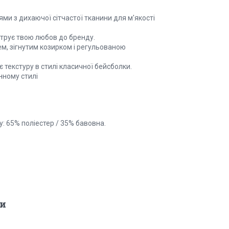
ми з дихаючої сітчастої тканини для м'якості
трує твою любов до бренду.
м, зігнутим козирком і регульованою
текстуру в стилі класичної бейсболки.
нному стилі
у: 65% поліестер / 35% бавовна.
и