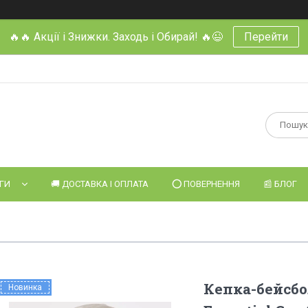
🔥🔥 Акції і Знижки. Заходь і Обирай! 🔥😉
Перейти
УГИ
🚚 ДОСТАВКА І ОПЛАТА
⭕️ ПОВЕРНЕННЯ
📰 БЛОГ
Кепка-бейсбо
Новинка