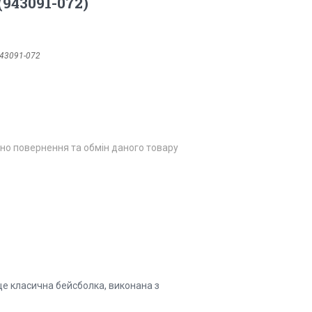
(943091-072)
43091-072
но повернення та обмін даного товару
 це класична бейсболка, виконана з