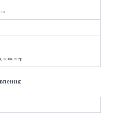
лка
, поліестер
овлення