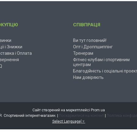
ОКУПЦЮ
СПІВПРАЦЯ
винки
Ви тут головний!
ції і Знижки
Опт і Дроппшиппінг
ставка і Оплата
Тренерам
вернення
Фітнес-клубам і спортивним
центрам
Q
Благодійність і соціальні проек
Нам довіряють
Сайт створений на маркетплейсі
Prom.ua
ESPANDER. Спортивний інтернет-магазин. |
Поскаржитися на контент
|
Політика конфіде
Select Language
▼