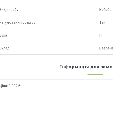
Вид виробу
Бейсбо
Регулювання розміру
Так
Вуха
Ні
Склад
Бавовна
Інформація для зам
Ціна:
1 092 ₴