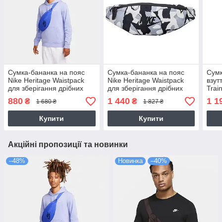
Сумка-бананка на пояс
Сумка-бананка на пояс
Сумк
Nike Heritage Waistpack
Nike Heritage Waistpack
взутт
для зберігання дрібних
для зберігання дрібних
Trai
предметів (DB0490-581)
предметів (DV6242-060)
(DM
880
1 440
1 1
₴
₴
1 680 ₴
1 827 ₴
Купити
Купити
Акційні пропозиції та новинки
–48%
Новинка
–40%