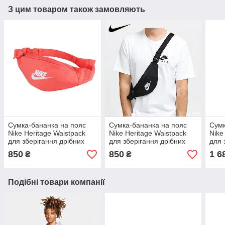
З цим товаром також замовляють
Сумка-бананка на пояс
Сумка-бананка на пояс
Сумк
Nike Heritage Waistpack
Nike Heritage Waistpack
Nike
для зберігання дрібних
для зберігання дрібних
для 
предметів (DB0488-814)
предметів (DB0488-010)
пред
850
850
1 6
₴
₴
Подібні товари компанії