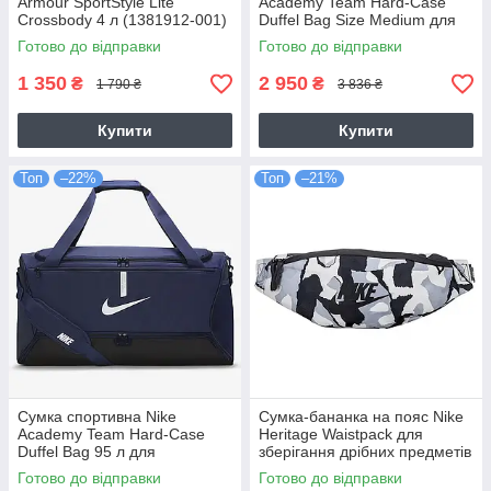
Armour SportStyle Lite
Academy Team Hard-Case
Crossbody 4 л (1381912-001)
Duffel Bag Size Medium для
тренувань і спорту (CU8096-
Готово до відправки
Готово до відправки
010)
1 350
2 950
₴
₴
1 790 ₴
3 836 ₴
Купити
Купити
Топ
–22%
Топ
–21%
Сумка спортивна Nike
Сумка-бананка на пояс Nike
Academy Team Hard-Case
Heritage Waistpack для
Duffel Bag 95 л для
зберігання дрібних предметів
тренувань та спорту
(DV6242-060)
Готово до відправки
Готово до відправки
(CU8089-410)