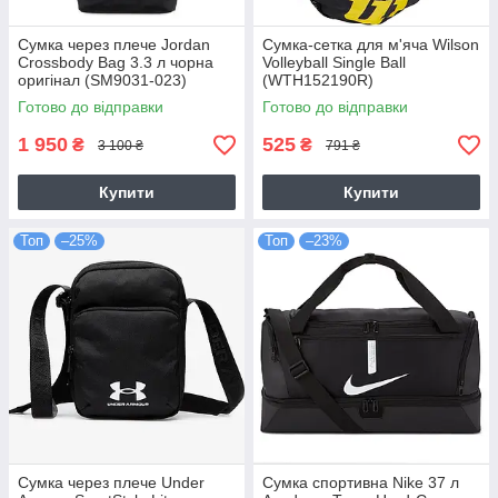
Сумка через плече Jordan
Сумка-сетка для м'яча Wilson
Crossbody Bag 3.3 л чорна
Volleyball Single Ball
оригінал (SM9031-023)
(WTH152190R)
Готово до відправки
Готово до відправки
1 950
525
₴
₴
3 100 ₴
791 ₴
Купити
Купити
Топ
–25%
Топ
–23%
Сумка через плече Under
Сумка спортивна Nike 37 л