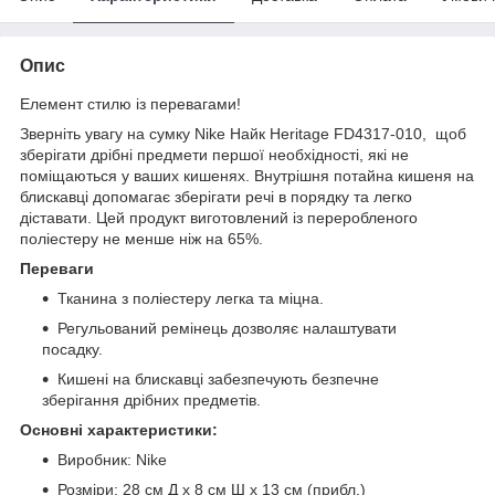
Опис
Елемент стилю із перевагами!
Зверніть увагу на сумку Nike Найк Heritage FD4317-010, щоб
зберігати дрібні предмети першої необхідності, які не
поміщаються у ваших кишенях. Внутрішня потайна кишеня на
блискавці допомагає зберігати речі в порядку та легко
діставати. Цей продукт виготовлений із переробленого
поліестеру не менше ніж на 65%.
Переваги
Тканина з поліестеру легка та міцна.
Регульований ремінець дозволяє налаштувати
посадку.
Кишені на блискавці забезпечують безпечне
зберігання дрібних предметів.
Основні характеристики:
Виробник: Nike
Розміри: 28 см Д x 8 см Ш x 13 см (прибл.)