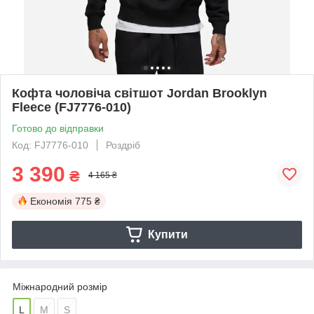
Кофта чоловіча світшот Jordan Brooklyn
Fleece (FJ7776-010)
Готово до відправки
Код: FJ7776-010
Роздріб
3 390
₴
4 165 ₴
Економія
775 ₴
Купити
Міжнародний розмір
L
M
S