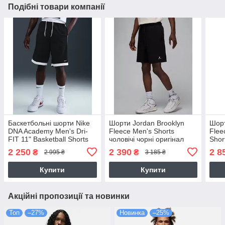
Подібні товари компанії
Баскетбольні шорти Nike
Шорти Jordan Brooklyn
Шорт
DNA Academy Men's Dri-
Fleece Men's Shorts
Flee
FIT 11" Basketball Shorts
чоловічі чорні оригінал
Shor
чорні оригінал (IF1591-
(FV7285-010)
чорн
2 250
2 390
2 8
₴
₴
2 995 ₴
3 185 ₴
010)
Купити
Купити
Акційні пропозиції та новинки
Топ
–27%
Новинка
–25%