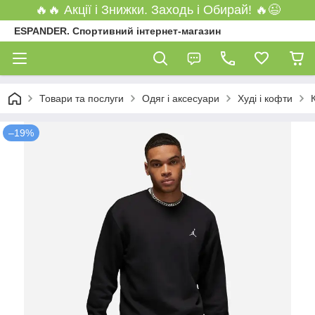
🔥🔥 Акції і Знижки. Заходь і Обирай! 🔥😉
ESPANDER. Спортивний інтернет-магазин
Товари та послуги
Одяг і аксесуари
Худі і кофти
–19%