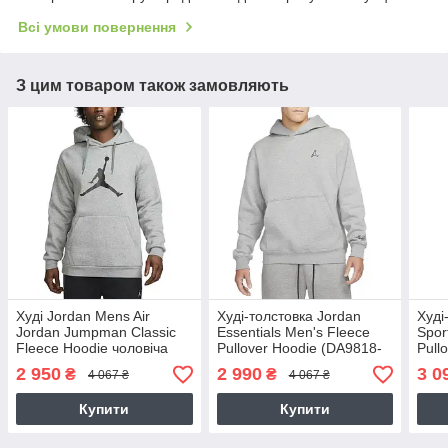
Всі умови повернення
З цим товаром також замовляють
Худі Jordan Mens Air
Худі-толстовка Jordan
Худі
Jordan Jumpman Classic
Essentials Men's Fleece
Spor
Fleece Hoodie чоловіча
Pullover Hoodie (DA9818-
Pull
(DA6801-091)
091)
010)
2 950
2 990
3 0
₴
₴
4 067 ₴
4 067 ₴
Купити
Купити