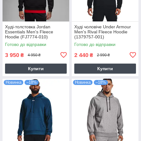
Худі-толстовка Jordan
Худі чоловіче Under Armour
Essentials Men's Fleece
Men's Rival Fleece Hoodie
Hoodie (FJ7774-010)
(1379757-001)
Готово до відправки
Готово до відправки
3 950
2 440
₴
₴
4 950 ₴
2 990 ₴
Купити
Купити
Новинка
–18%
Новинка
–18%