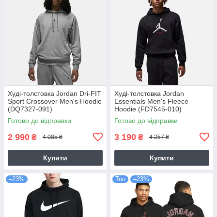
Худі-толстовка Jordan Dri-FIT
Худі-толстовка Jordan
Sport Crossover Men's Hoodie
Essentials Men's Fleece
(DQ7327-091)
Hoodie (FD7545-010)
Готово до відправки
Готово до відправки
2 990
3 190
₴
₴
4 085 ₴
4 257 ₴
Купити
Купити
–23%
Топ
–23%