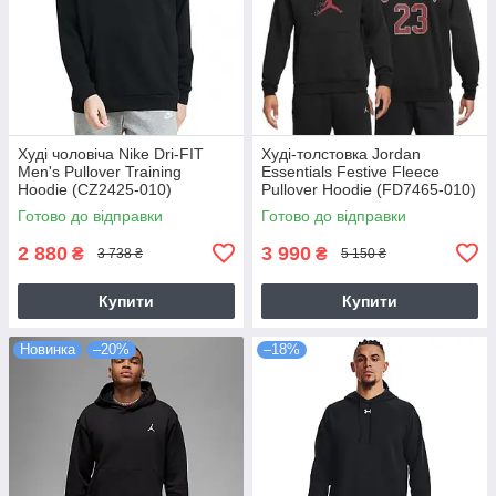
Худі чоловіча Nike Dri-FIT
Худі-толстовка Jordan
Men's Pullover Training
Essentials Festive Fleece
Hoodie (CZ2425-010)
Pullover Hoodie (FD7465-010)
Готово до відправки
Готово до відправки
2 880
3 990
₴
₴
3 738 ₴
5 150 ₴
Купити
Купити
Новинка
–20%
–18%