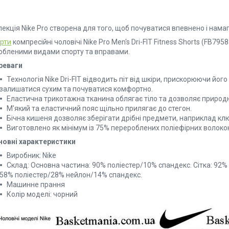
екція Nike Pro створена для того, щоб почуватися впевнено і нама
рти
компресійні чоловічі Nike Pro Men's Dri-FIT Fitness Shorts (FB79
юбленими видами спорту та вправами.
реваги
Технологія Nike Dri-FIT відводить піт від шкіри, прискорюючи й
залишатися сухим та почуватися комфортно.
Еластична трикотажна тканина облягає тіло та дозволяє природн
М'який та еластичний пояс щільно прилягає до стегон.
Бічна кишеня дозволяє зберігати дрібні предмети, наприклад ключ
Виготовлено як мінімум із 75% перероблених поліефірних волоко
новні характеристики
Виробник: Nike
Склад: Основна частина: 90% поліестер/10% спандекс. Сітка: 92%
58% поліестер/28% нейлон/14% спандекс.
Машинне прання
Колір моделі: чорний