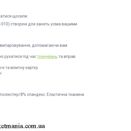
гатися щосили.
58-010) створені для занять усіма вашими
ого випаровування, допомагаючи вам
о рухатися під час
тренувань
та вправ.
і та візитну картку.
н
 поліестер/8% спандекс. Еластична тканина: