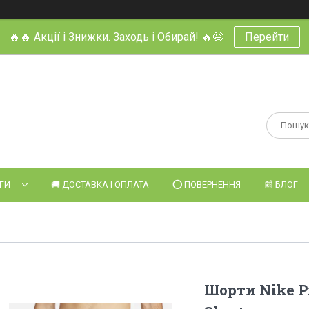
🔥🔥 Акції і Знижки. Заходь і Обирай! 🔥😉
Перейти
УГИ
🚚 ДОСТАВКА І ОПЛАТА
⭕️ ПОВЕРНЕННЯ
📰 БЛОГ
Шорти Nike Pr