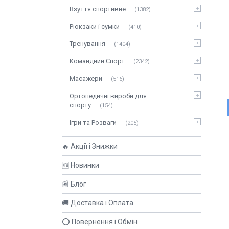
Взуття спортивне
1382
Рюкзаки і сумки
410
Тренування
1404
Командний Спорт
2342
Масажери
516
Ортопедичні вироби для
спорту
154
Ігри та Розваги
205
🔥 Акції і Знижки
🆕 Новинки
📰 Блог
🚚 Доставка і Оплата
⭕ Повернення і Обмін