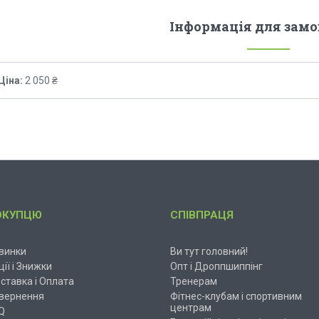
Інформація для зам
Ціна:
2 050 ₴
ОКУПЦЮ
СПІВПРАЦЯ
винки
Ви тут головний!
ції і Знижки
Опт і Дроппшиппінг
ставка і Оплата
Тренерам
вернення
Фітнес-клубам і спортивним
центрам
Q