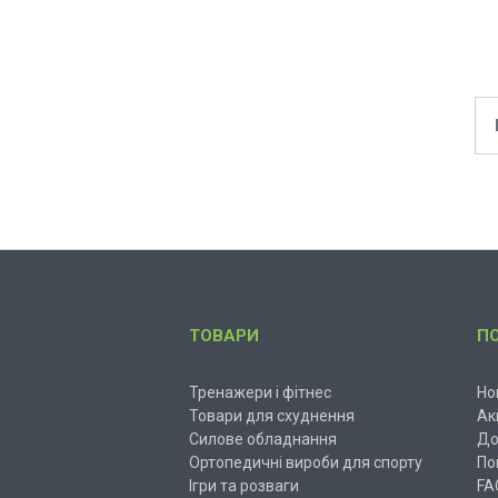
ТОВАРИ
П
Тренажери і фітнес
Но
Товари для схуднення
Ак
Силове обладнання
До
Ортопедичні вироби для спорту
По
Ігри та розваги
FA