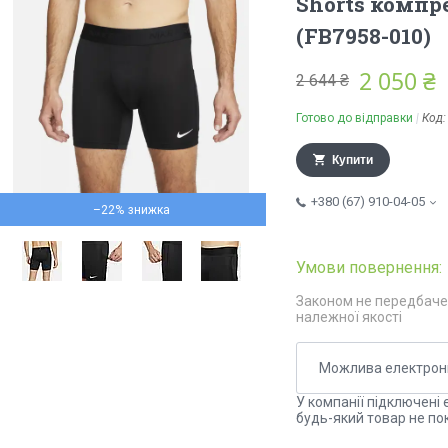
Shorts компре
(FB7958-010)
2 050 ₴
2 644 ₴
Готово до відправки
Код
Купити
+380 (67) 910-04-05
–22%
Законом не передбаче
належної якості
У компанії підключені 
будь-який товар не по