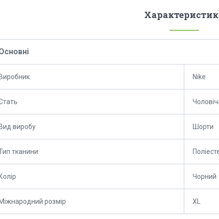
Характеристик
Основні
Виробник
Nike
Стать
Чоловіч
Вид виробу
Шорти
Тип тканини
Поліест
Колір
Чорний
Міжнародний розмір
XL