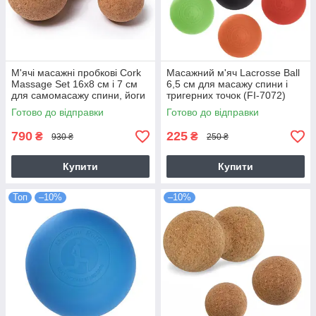
М'ячі масажні пробкові Cork
Масажний м'яч Lacrosse Ball
Massage Set 16х8 см і 7 ​​см
6,5 см для масажу спини і
для самомасажу спини, йоги
тригерних точок (FI-7072)
(FI-1113-FI-1115)
Готово до відправки
Готово до відправки
790
225
₴
₴
930 ₴
250 ₴
Купити
Купити
Топ
–10%
–10%