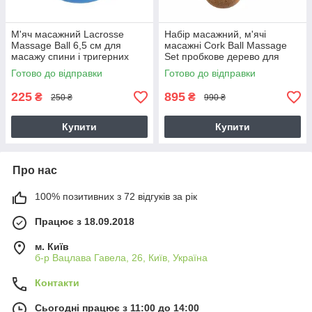
М'яч масажний Lacrosse
Набір масажний, м'ячі
Massage Ball 6,5 см для
масажні Cork Ball Massage
масажу спини і тригерних
Set пробкове дерево для
точок (FI-7072-1)
самомасажу спини, йоги
Готово до відправки
Готово до відправки
225
895
₴
₴
250 ₴
990 ₴
Купити
Купити
Про нас
100% позитивних з 72 відгуків за рік
Працює з 18.09.2018
м. Київ
б-р Вацлава Гавела, 26, Київ, Україна
Контакти
Сьогодні працює з 11:00 до 14:00