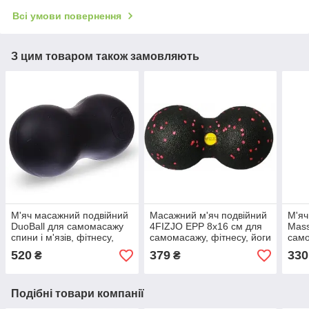
Всі умови повернення
З цим товаром також замовляють
М'яч масажний подвійний
Масажний м'яч подвійний
М'яч
DuoBall для самомасажу
4FIZJO EPP 8x16 см для
Mass
спини і м'язів, фітнесу,
самомасажу, фітнесу, йоги
само
йоги (FI-7073)
(4FJ1301)
(FI-
520
379
330
₴
₴
Подібні товари компанії