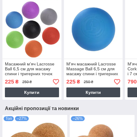
Масажний м'яч Lacrosse
М'яч масажний Lacrosse
М'яч
Ball 6,5 см для масажу
Massage Ball 6,5 см для
Cork
спини і тригерних точок
масажу спини і тригерних
і 7 
(FI-7072)
точок (FI-7072-1)
спин
225
225
790
₴
₴
250 ₴
250 ₴
1115
Купити
Купити
Акційні пропозиції та новинки
Топ
–27%
–26%