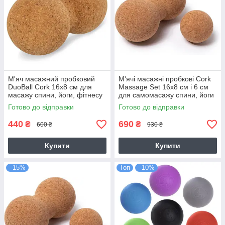
М'яч масажний пробковий
М'ячі масажні пробкові Cork
DuoBall Cork 16х8 см для
Massage Set 16х8 см і 6 ​​см
масажу спини, йоги, фітнесу
для самомасажу спини, йоги
(FI-1113)
(FI-1113-FI-1116)
Готово до відправки
Готово до відправки
440
690
₴
₴
600 ₴
930 ₴
Купити
Купити
–15%
Топ
–10%