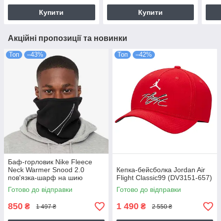
Купити
Купити
Акційні пропозиції та новинки
Топ
–43%
Топ
–42%
Баф-горловик Nike Fleece
Neck Warmer Snood 2.0
Кепка-бейсболка Jordan Air
пов'язка-шарф на шию
Flight Classic99 (DV3151-657)
(N.100.0656.010.OS)
Готово до відправки
Готово до відправки
850
1 490
₴
₴
1 497 ₴
2 550 ₴