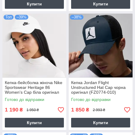
Купити
Купити
Топ
–39%
–38%
Кепка-бейсболка жіноча Nike
Кепка Jordan Flight
Sportswear Heritage 86
Unstructured Hat Cap чорна
Women's Cap біла оригінал
оригінал (FZ0774-010)
(AO8662-101)
Готово до відправки
Готово до відправки
1 190
1 850
₴
₴
1 950 ₴
2 993 ₴
Купити
Купити