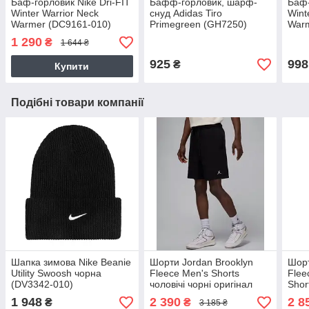
Баф-горловик Nike Dri-FIT
Бафф-горловик, шарф-
Баф-
Winter Warrior Neck
снуд Adidas Tiro
Wint
Warmer (DC9161-010)
Primegreen (GH7250)
Warm
1 290
₴
1 644 ₴
925
998
₴
Купити
Подібні товари компанії
Шапка зимова Nike Beanie
Шорти Jordan Brooklyn
Шорт
Utility Swoosh чорна
Fleece Men's Shorts
Flee
(DV3342-010)
чоловічі чорні оригінал
Shor
(FV7285-010)
чорн
1 948
2 390
2 8
₴
₴
3 185 ₴