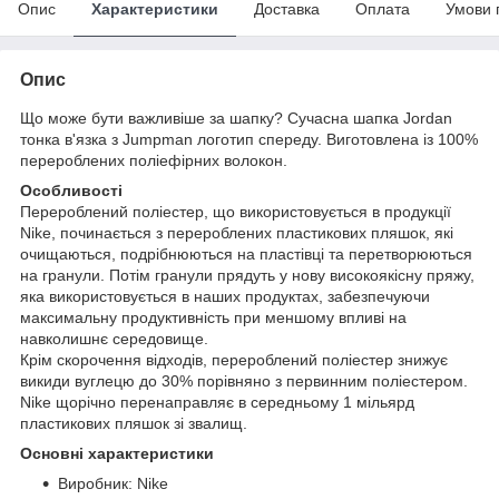
Опис
Характеристики
Доставка
Оплата
Умови 
Опис
Що може бути важливіше за шапку? Сучасна шапка Jordan
тонка в'язка з Jumpman логотип спереду. Виготовлена ​​із 100%
перероблених поліефірних волокон.
Особливості
Перероблений поліестер, що використовується в продукції
Nike, починається з перероблених пластикових пляшок, які
очищаються, подрібнюються на пластівці та перетворюються
на гранули. Потім гранули прядуть у нову високоякісну пряжу,
яка використовується в наших продуктах, забезпечуючи
максимальну продуктивність при меншому впливі на
навколишнє середовище.
Крім скорочення відходів, перероблений поліестер знижує
викиди вуглецю до 30% порівняно з первинним поліестером.
Nike щорічно перенаправляє в середньому 1 мільярд
пластикових пляшок зі звалищ.
Основні характеристики
Виробник: Nike