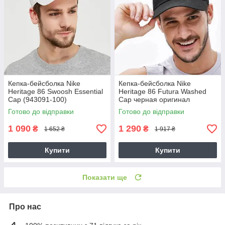
Кепка-бейсболка Nike
Кепка-бейсболка Nike
Heritage 86 Swoosh Essential
Heritage 86 Futura Washed
Cap (943091-100)
Cap черная оригинал
(913011-010)
Готово до відправки
Готово до відправки
1 090
1 290
₴
₴
1 652 ₴
1 917 ₴
Купити
Купити
Показати ще
Про нас