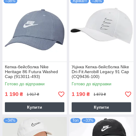
–38%
Уцінка!!!
–36%
Кепка-бейсболка Nike
Уцінка Кепка-бейсболка Nike
Heritage 86 Futura Washed
Dri-Fit Aerobill Legacy 91 Cap
Cap (913011-493)
(CQ9436-100)
Готово до відправки
Готово до відправки
1 190
1 190
₴
₴
1 917 ₴
1 873 ₴
Купити
Купити
–34%
Топ
–33%