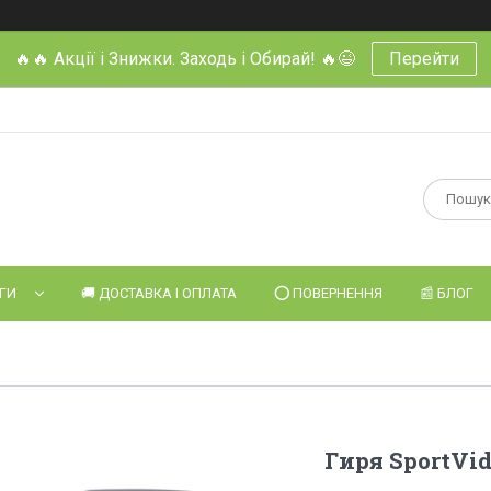
🔥🔥 Акції і Знижки. Заходь і Обирай! 🔥😉
Перейти
УГИ
🚚 ДОСТАВКА І ОПЛАТА
⭕️ ПОВЕРНЕННЯ
📰 БЛОГ
Гиря SportVid