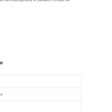
астині знаходячись 4 гумових стопери, які
и
da