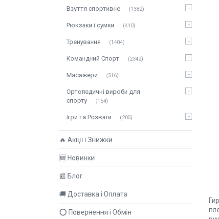
Взуття спортивне
1382
Рюкзаки і сумки
410
Тренування
1404
Командний Спорт
2342
Масажери
516
Ортопедичні вироби для
спорту
154
Ігри та Розваги
205
🔥 Акції і Знижки
🆕 Новинки
📰 Блог
🚚 Доставка і Оплата
Ги
пле
⭕ Повернення і Обмін