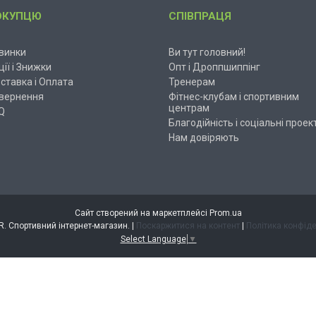
ОКУПЦЮ
СПІВПРАЦЯ
винки
Ви тут головний!
ції і Знижки
Опт і Дроппшиппінг
ставка і Оплата
Тренерам
вернення
Фітнес-клубам і спортивним
центрам
Q
Благодійність і соціальні проек
Нам довіряють
Сайт створений на маркетплейсі
Prom.ua
ESPANDER. Спортивний інтернет-магазин. |
Поскаржитися на контент
|
Політика конфіде
Select Language
▼