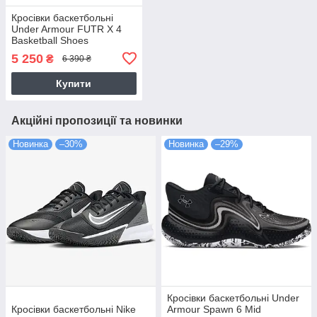
Кросівки баскетбольні
Under Armour FUTR X 4
Basketball Shoes
(3027639-500)
5 250
₴
6 390 ₴
Купити
Акційні пропозиції та новинки
Новинка
–30%
Новинка
–29%
Кросівки баскетбольні Under
Кросівки баскетбольні Nike
Armour Spawn 6 Mid