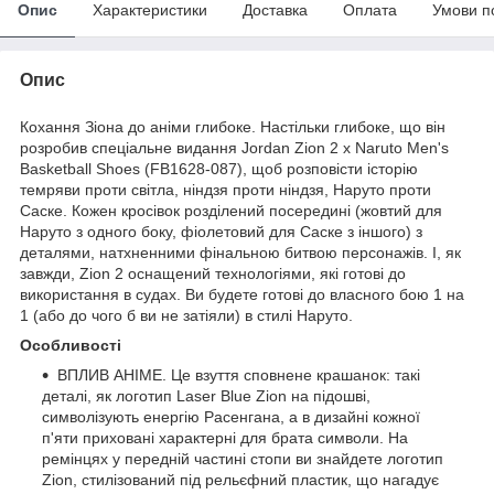
Опис
Характеристики
Доставка
Оплата
Умови п
Опис
Кохання Зіона до аніми глибоке. Настільки глибоке, що він
розробив спеціальне видання Jordan Zion 2 x Naruto Men's
Basketball Shoes (FB1628-087), щоб розповісти історію
темряви проти світла, ніндзя проти ніндзя, Наруто проти
Саске. Кожен кросівок розділений посередині (жовтий для
Наруто з одного боку, фіолетовий для Саске з іншого) з
деталями, натхненними фінальною битвою персонажів. І, як
завжди, Zion 2 оснащений технологіями, які готові до
використання в судах. Ви будете готові до власного бою 1 на
1 (або до чого б ви не затіяли) в стилі Наруто.
Особливості
ВПЛИВ АНІМЕ. Це взуття сповнене крашанок: такі
деталі, як логотип Laser Blue Zion на підошві,
символізують енергію Расенгана, а в дизайні кожної
п'яти приховані характерні для брата символи. На
ремінцях у передній частині стопи ви знайдете логотип
Zion, стилізований під рельєфний пластик, що нагадує