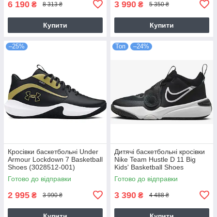
6 190
3 990
₴
₴
8 313 ₴
5 350 ₴
Купити
Купити
–25%
Топ
–24%
Кросівки баскетбольні Under
Дитячі баскетбольні кросівки
Armour Lockdown 7 Basketball
Nike Team Hustle D 11 Big
Shoes (3028512-001)
Kids' Basketball Shoes
(DV8996-002)
Готово до відправки
Готово до відправки
2 995
3 390
₴
₴
3 990 ₴
4 488 ₴
Купити
Купити