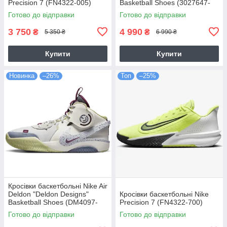
Precision 7 (FN4322-005)
Basketball Shoes (3027647-
001)
Готово до відправки
Готово до відправки
3 750
4 990
₴
₴
5 350 ₴
6 990 ₴
Купити
Купити
Новинка
–26%
Топ
–25%
Кросівки баскетбольні Nike Air
Deldon "Deldon Designs"
Кросівки баскетбольні Nike
Basketball Shoes (DM4097-
Precision 7 (FN4322-700)
001)
Готово до відправки
Готово до відправки