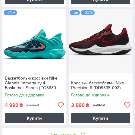
–24%
Топ
–23%
Баскетбольні кросівки Nike
Giannis Immortality 4
Кросівки баскетбольні Nike
Basketball Shoes (FQ3680-
Precision 6 (DD9535-002)
302)
Готово до відправки
Готово до відправки
4 990
3 990
₴
₴
6 556 ₴
5 202 ₴
Купити
Купити
Показати ще