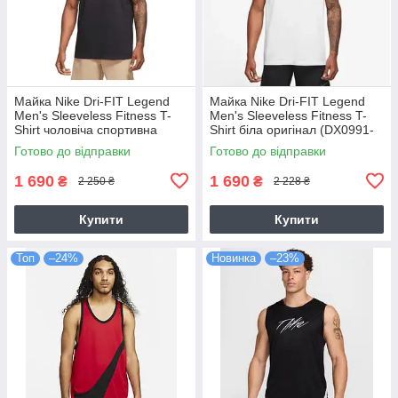
Майка Nike Dri-FIT Legend
Майка Nike Dri-FIT Legend
Men's Sleeveless Fitness T-
Men's Sleeveless Fitness T-
Shirt чоловіча спортивна
Shirt біла оригінал (DX0991-
чорна (DX0991-010)
100)
Готово до відправки
Готово до відправки
1 690
1 690
₴
₴
2 250 ₴
2 228 ₴
Купити
Купити
Топ
–24%
Новинка
–23%