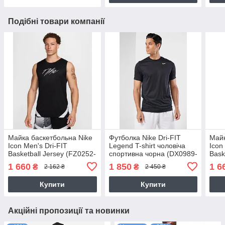
Подібні товари компанії
Майка баскетбольна Nike
Футболка Nike Dri-FIT
Майк
Icon Men's Dri-FIT
Legend T-shirt чоловіча
Icon
Basketball Jersey (FZ0252-
спортивна чорна (DX0989-
Bask
010)
010)
010)
1 660
1 850
1 6
₴
₴
2 162 ₴
2 450 ₴
Купити
Купити
Акційні пропозиції та новинки