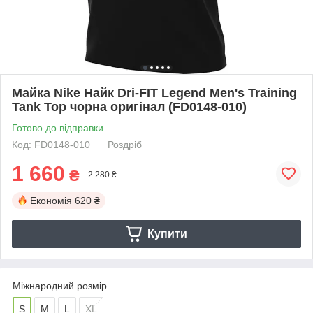
Майка Nike Найк Dri-FIT Legend Men's Training
Tank Top чорна оригінал (FD0148-010)
Готово до відправки
Код: FD0148-010
Роздріб
1 660
₴
2 280 ₴
Економія
620 ₴
Купити
Міжнародний розмір
S
M
L
XL