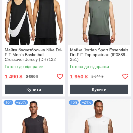
Майка баскетбольна Nike Dri-
Майка Jordan Sport Essentials
FIT Men's Basketball
Dri-FIT Top оригінал (IF0889-
Crossover Jersey (DH7132-
351)
013)
Готово до відправки
Готово до відправки
1 490
1 950
₴
₴
2 090 ₴
2 644 ₴
Купити
Купити
Топ
–25%
Топ
–24%