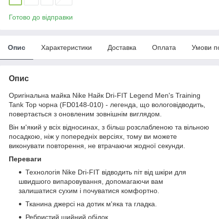
Готово до відправки
Опис
Характеристики
Доставка
Оплата
Умови п
Опис
Оригінальна майка Nike Найк Dri-FIT Legend Men's Training
Tank Top чорна (FD0148-010) - легенда, що вологовідводить,
повертається з оновленим зовнішнім виглядом.
Він м'який у всіх відносинах, з більш розслабленою та вільною
посадкою, ніж у попередніх версіях, тому ви можете
виконувати повторення, не втрачаючи жодної секунди.
Переваги
Технологія Nike Dri-FIT відводить піт від шкіри для
швидшого випаровування, допомагаючи вам
залишатися сухим і почуватися комфортно.
Тканина джерсі на дотик м'яка та гладка.
Ребристий шийний обідок