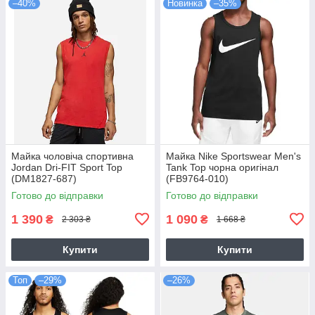
–40%
Новинка
–35%
Майка чоловіча спортивна
Майка Nike Sportswear Men's
Jordan Dri-FIT Sport Top
Tank Top чорна оригінал
(DM1827-687)
(FB9764-010)
Готово до відправки
Готово до відправки
1 390
1 090
₴
₴
2 303 ₴
1 668 ₴
Купити
Купити
Топ
–29%
–26%