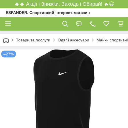
🔥🔥 Акції і Знижки. Заходь і Обирай! 🔥😉
ESPANDER. Спортивний інтернет-магазин
Товари та послуги
Одяг і аксесуари
Майки спортивні
–27%