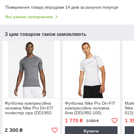
Повернення товару впродовж 14 днів за рахунок покупця
Всі умови повернення
З цим товаром також замовляють
Футболка компрессійна
Футболка Nike Pro Dri-FIT
Майк
чоловіча Nike Pro Dri-FIT
компрессійна чоловіча
Nike
поліестер сіра (DD1992-
біла (DD1992-100)
013)
068)
1 770
1 3
₴
2 300 ₴
2 300
₴
Купити