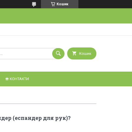
Кошик
Кошик
☎️ КОНТАКТИ
дер (еспандер для рук)?