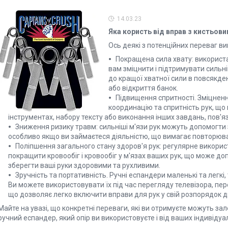
14.03.23
Яка користь від вправ з кистьов
Ось деякі з потенційних переваг в
Покращена сила хвату: використ
вам зміцнити і підтримувати сильні
до кращої хватної сили в повсякден
або відкриття банок.
Підвищення спритності. Зміцнен
координацію та спритність рук, що
інструментах, набору тексту або виконання інших завдань, пов'
Зниження ризику травм: сильніші м'язи рук можуть допомогти з
особливо якщо ви займаєтеся діяльністю, що вимагає повторюван
Поліпшення загального стану здоров'я рук: регулярне викори
покращити кровообіг і кровообіг у м'язах ваших рук, що може до
зберегти ваші руки здоровими та рухливими.
Зручність та портативність. Ручні еспандери маленькі та легкі,
Ви можете використовувати їх під час перегляду телевізора, пере
що дозволяє легко включити вправи для рук у свій розпорядок д
Майте на увазі, що конкретні переваги, які ви отримуєте можуть зал
ручний еспандер, який опір ви використовуєте і від ваших індивідуаль