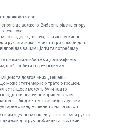
ти деякі фактори:
легкого до важкого. Виберіть рівень опору,
ю технікою.
пи еспандерів для рук, такі як пружинні
ля рук, стискаючі м'ячі та тренажери для
 відповідає вашим цілям та потребам у
 та не викликає болю чи дискомфорту.
и, щоб зробити їх зручнішими у
, міцних та довговічних. Дешевші
 що може стати марною тратою грошей.
еякі еспандери можуть бути надто
складно чи незручно користуватися.
значтеся з бюджетом та знайдіть ручний
є гарне співвідношення ціни та якості.
індивідуальних цілей у фітнесі, сили рук та
спандерів для рук, щоб знайти той, який