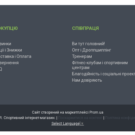
ОКУПЦЮ
СПІВПРАЦЯ
винки
Ви тут головний!
ції і Знижки
Опт і Дроппшиппінг
ставка і Оплата
Тренерам
вернення
Фітнес-клубам і спортивним
центрам
Q
Благодійність і соціальні проек
Нам довіряють
Сайт створений на маркетплейсі
Prom.ua
ESPANDER. Спортивний інтернет-магазин. |
Поскаржитися на контент
|
Політика конфіде
Select Language
▼