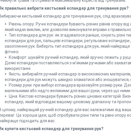
уникнути травм та отримати максимальну користь від тренувань.
Як правильно вибрати кистьовий еспандер для тренування рук?
Вибираючи кистьовий еспандер для тренування рук, слід враховува
Рівень опору: Ручні еспандери бувають різних рівнів опору від 
який кидає виклик, але дозволяє виконувати вправи з правильно
Тип еспандера для рук: як згадувалося раніше, існують різні ти
еспандери для рук, пальцеві еспандери, регульовані еспандери д
захоплення рук. Виберіть тип еспандера для рук, який найкраще
фітнесі.
Комфорт: шукайте ручний еспандер, який зручно лежить у руці
Деякі еспандери поставляються з м'якими ручками або захватам
використанні.
Якість: вибирайте ручний еспандер із високоякісних матеріалів
еспандери для рук можуть швидко зламатися або зношуватися,
Розмір руки: при виборі еспандера враховуйте розмір руки. Д
маленькими або надто великими для вашої руки, через що ними 
Ціна: Кистові еспандери бувають різних цінових категорій. Ви
еспандер, який відповідає вашому ціновому діапазону та пропону
В цілому, найкращий ручний еспандер для вас залежатиме від ваших 
переваг. Це хороша ідея, щоб спробувати різні типи та рівні опору е
найкраще підходить для вас.
Як купити кистьовий еспандер для тренування рук?