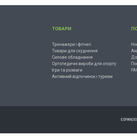
ТОВАРИ
П
Тренажери і фітнес
Но
Товари для схуднення
Ак
Силове обладнання
До
Ортопедичні вироби для спорту
По
Ігри та розваги
FA
Активний відпочинок і туризм