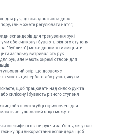
в для рук, що складається із двох
пору, і ви можете регулювати натяг,
види еспандерів для тренування рук і
гуми або силікону і бувають різного ступеня
ера-"бублика") може допомогти зміцнити
щити загальну витривалість рук.
 для рук, але мають окремі отвори для
ьців.
егульований опір, що дозволяє
сто мають циферблат або ручка, яку ви
стискаєте, щоб працювати над силою рук та
або силікону і бувають різного ступеня
ожиці або плоскогубці і призначені для
о мають регульований опір і можуть
кі специфічні стани рук чи зап'ясть, які у вас
техніку при використанні еспандера, щоб