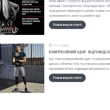
Який ефект і користь від кистьового ес
пальців і передпліччя, покращує хват, зб
тренування зменшують ризик травм та ко
тренажерного залу та реабілітації.
Повна версія статті
17.11.2025
КОМПРЕСІЙНИЙ ОДЯГ: ВІДПОВІДІ Н
Що таке компресійний одяг? Компресійн
щільно облягає тіло та створює рівномір
підтримує м’язи, підвищує витривалість
Повна версія статті