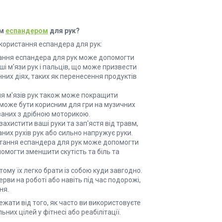
им
еспандером
для рук?
икористання еспандера для рук:
ання еспандера для рук може допомогти
ші м'язи рук і пальців, що може призвести
них діях, таких як перенесення продуктів
ня м'язів рук також може покращити
 може бути корисним для гри на музичних
язаних з дрібною моторикою.
ахистити ваші руки та зап'ястя від травм,
их рухів рук або сильно напружує руки.
стання еспандера для рук може допомогти
помогти зменшити скутість та біль та
 тому їх легко брати із собою куди завгодно.
рви на роботі або навіть під час подорожі,
ня.
ежати від того, як часто ви використовуєте
них цілей у фітнесі або реабілітації.