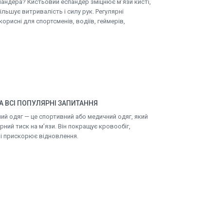
пандера? Кистьовий еспандер зміцнює м’язи кисті,
ільшує витривалість і силу рук. Регулярні
рисні для спортсменів, водіїв, геймерів,
А ВСІ ПОПУЛЯРНІ ЗАПИТАННЯ
ий одяг — це спортивний або медичний одяг, який
ний тиск на м’язи. Він покращує кровообіг,
 і прискорює відновлення.