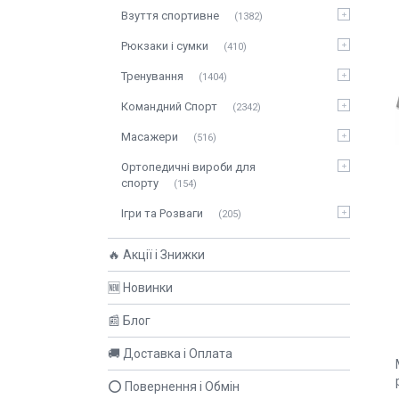
Взуття спортивне
1382
Рюкзаки і сумки
410
Тренування
1404
Командний Спорт
2342
Масажери
516
Ортопедичні вироби для
спорту
154
Ігри та Розваги
205
🔥 Акції і Знижки
🆕 Новинки
📰 Блог
🚚 Доставка і Оплата
⭕ Повернення і Обмін