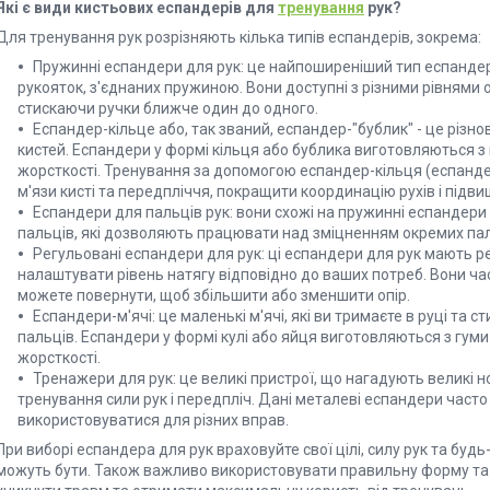
Які є види кистьових еспандерів для
тренування
рук?
Для тренування рук розрізняють кілька типів еспандерів, зокрема:
Пружинні еспандери для рук: це найпоширеніший тип еспандері
рукояток, з'єднаних пружиною. Вони доступні з різними рівнями о
стискаючи ручки ближче один до одного.
Еспандер-кільце або, так званий, еспандер-"бублик" - це різно
кистей. Еспандери у формі кільця або бублика виготовляються з 
жорсткості. Тренування за допомогою еспандер-кільця (еспанд
м'язи кисті та передпліччя, покращити координацію рухів і підви
Еспандери для пальців рук: вони схожі на пружинні еспандери
пальців, які дозволяють працювати над зміцненням окремих пал
Регульовані еспандери для рук: ці еспандери для рук мають р
налаштувати рівень натягу відповідно до ваших потреб. Вони ча
можете повернути, щоб збільшити або зменшити опір.
Еспандери-м'ячі: це маленькі м'ячі, які ви тримаєте в руці та 
пальців. Еспандери у формі кулі або яйця виготовляються з гуми 
жорсткості.
Тренажери для рук: це великі пристрої, що нагадують великі н
тренування сили рук і передпліч. Дані металеві еспандери част
використовуватися для різних вправ.
При виборі еспандера для рук враховуйте свої цілі, силу рук та будь-я
можуть бути. Також важливо використовувати правильну форму та 