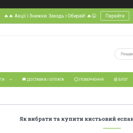
🔥🔥 Акції і Знижки. Заходь і Обирай! 🔥😉
Перейти
УГИ
🚚 ДОСТАВКА І ОПЛАТА
⭕️ ПОВЕРНЕННЯ
📰 БЛОГ
Як вибрати та купити кистьовий еспан