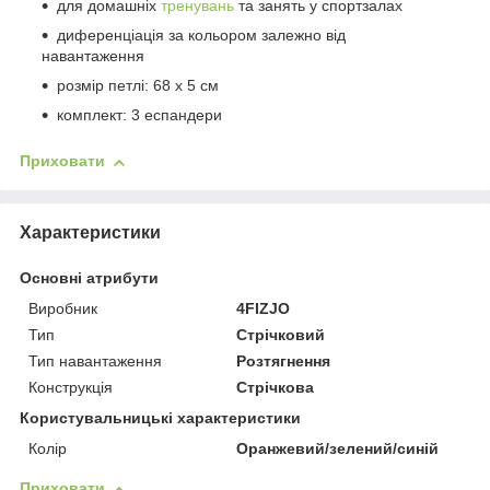
для домашніх
тренувань
та занять у спортзалах
диференціація за кольором залежно від
навантаження
розмір петлі: 68 x 5 см
комплект: 3 еспандери
Приховати
Характеристики
Основні атрибути
Виробник
4FIZJO
Тип
Стрічковий
Тип навантаження
Розтягнення
Конструкція
Стрічкова
Користувальницькі характеристики
Колір
Оранжевий/зелений/синій
Приховати