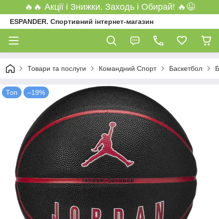
🔥🔥 Акції і Знижки. Заходь і Обирай! 🔥😉
ESPANDER. Спортивний інтернет-магазин
Товари та послуги
Командний Спорт
Баскетбол
Б
Топ
–19%