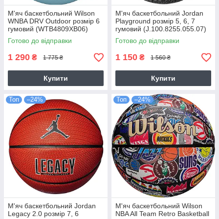
М'яч баскетбольний Wilson
М'яч баскетбольний Jordan
WNBA DRV Outdoor розмір 6
Playground розмір 5, 6, 7
гумовий (WTB4809XB06)
гумовий (J.100.8255.055.07)
Готово до відправки
Готово до відправки
1 290
1 150
₴
₴
1 775 ₴
1 560 ₴
Купити
Купити
Топ
–24%
Топ
–24%
М'яч баскетбольний Jordan
М'яч баскетбольний Wilson
Legacy 2.0 розмір 7, 6
NBA All Team Retro Basketball