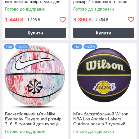
композитна шкіра-гума для
розмір 7 композитна шкіра
гри зал-вулиця
оригінал (WZ4028501XB7)
Готово до відправки
Готово до відправки
(J.100.8253.855.07)
1 440
3 390
₴
₴
1 898 ₴
4 454 ₴
Купити
Купити
Топ
–23%
Топ
–23%
Баскетбольний м'яч Nike
М'яч баскетбольний Wilson
Everyday Playground розмір
NBA Los Angeles Lakers
7, 6, 5 гумовий для вулиці-
Outdoor розмір 7 гумовий
зали оригінал
(WTB1300XBLAL)
Готово до відправки
Готово до відправки
(N.100.7037.944.07)