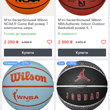
М'яч баскетбольний Wilson
М'яч баскетбольний Wilson
NCAA R Game Ball розмір 7
NBA Authentic Indoor-Outdoor
композитна шкіра
Basketball розмір 6, 7
(WZ2022101XB7)
композитна шкіра
Готово до відправки
В наявності
(WZ2016501XB7)
2 290
2 990
₴
₴
4 068 ₴
4 691 ₴
Купити
Купити
Новинка
–27%
Топ
–26%