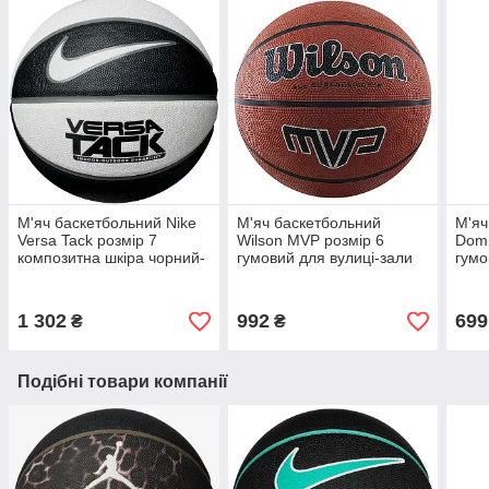
М'яч баскетбольний Nike
М'яч баскетбольний
М'яч
Versa Tack розмір 7
Wilson MVP розмір 6
Domi
композитна шкіра чорний-
гумовий для вулиці-зали
гумо
сірий (N. 000.1164.055.07)
коричневий
вули
(WTB1418XB06)
000.
1 302
992
699
₴
₴
Подібні товари компанії