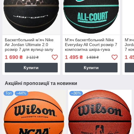
Баскетбольний м'яч Nike
М'яч баскетбольний Nike
М'яч
Air Jordan Ultimate 2.0
Everyday All Court розмір 7
Jord
розмір 7 для вулиці-залу
композитна шкіра-гума
7 ко
оригінал
для вулиці-зали
для 
1 690
1 495
1 4
₴
₴
2 122 ₴
1 838 ₴
(J.100.8257.057.07)
(N.100.4369.050.07)
(J.1
Купити
Купити
Акційні пропозиції та новинки
Топ
–44%
–36%