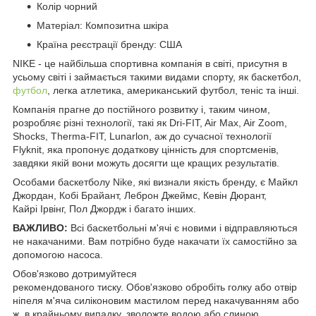
Колір чорний
Матеріал: Композитна шкіра
Країна реєстрації бренду: США
NIKE - це найбільша спортивна компанія в світі, присутня в
усьому світі і займається такими видами спорту, як баскетбол,
футбол
, легка атлетика, американський футбол, теніс та інші.
Компанія прагне до постійного розвитку і, таким чином,
розробляє різні технології, такі як Dri-FIT, Air Max, Air Zoom,
Shocks, Therma-FIT, Lunarlon, аж до сучасної технології
Flyknit, яка пропонує додаткову цінність для спортсменів,
завдяки якій вони можуть досягти ще кращих результатів.
Особами баскетболу Nike, які визнали якість бренду, є Майкл
Джордан, Кобі Брайант, Леброн Джеймс, Кевін Дюрант,
Кайрі Ірвінг, Пол Джордж і багато інших.
ВАЖЛИВО:
Всі баскетбольні м'ячі є новими і відправляються
не накачаними. Вам потрібно буде накачати їх самостійно за
допомогою насоса.
Обов'язково дотримуйтеся
рекомендованого тиску.
Обов'язково обробіть голку або отвір
ніпеля м'яча силіконовим мастилом перед накачуванням або
ж, в крайньому випадку, зволожте водою або слиною.