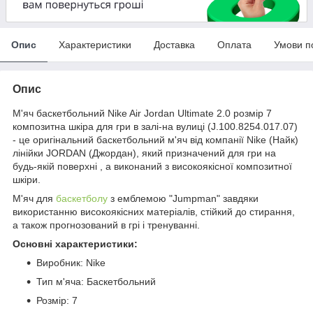
Опис
Характеристики
Доставка
Оплата
Умови п
Опис
М'яч баскетбольний Nike Air Jordan Ultimate 2.0 розмір 7
композитна шкіра для гри в залі-на вулиці (J.100.8254.017.07)
- це оригінальний баскетбольний м'яч від компанії Nike (Найк)
лінійки JORDAN (Джордан), який призначений для гри на
будь-якій поверхні , а виконаний з високоякісної композитної
шкіри.
М'яч для
баскетболу
з емблемою "Jumpman" завдяки
використанню високоякісних матеріалів, стійкий до стирання,
а також прогнозований в грі і тренуванні.
Основні характеристики:
Виробник: Nike
Тип м'яча: Баскетбольний
Розмір: 7