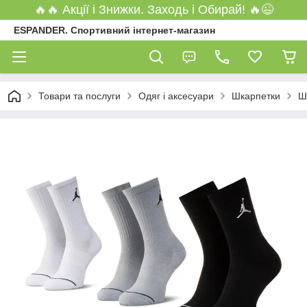
🔥🔥 Акції і Знижки. Заходь і Обирай! 🔥😉
ESPANDER. Спортивний інтернет-магазин
Товари та послуги
Одяг і аксесуари
Шкарпетки
Ш