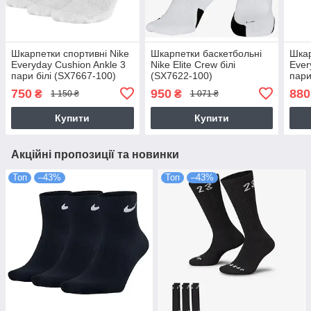
Шкарпетки спортивні Nike
Шкарпетки баскетбольні
Шкар
Everyday Cushion Ankle 3
Nike Elite Crew білі
Ever
пари білі (SX7667-100)
(SX7622-100)
пари
750
950
880
₴
₴
1 150 ₴
1 071 ₴
Купити
Купити
Акційні пропозиції та новинки
Топ
–43%
Топ
–43%