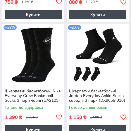
750
880
₴
₴
1 150 ₴
1 320 ₴
Купити
Купити
–29%
–28%
Шкарпетки баскетбольні Nike
Шкарпетки баскетбольні
Everyday Crew Basketball
Jordan Everyday Ankle Socks
Socks 3 пари чорні (DA2123-
середні 3 пари (DX9655-010)
010)
Готово до відправки
Готово до відправки
1 390
1 150
₴
₴
1 954 ₴
1 600 ₴
Купити
Купити