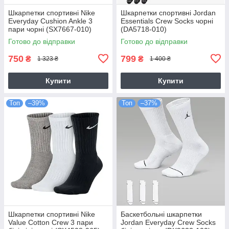
Шкарпетки спортивні Nike
Шкарпетки спортивні Jordan
Everyday Cushion Ankle 3
Essentials Crew Socks чорні
пари чорні (SX7667-010)
(DA5718-010)
Готово до відправки
Готово до відправки
750
799
₴
₴
1 323 ₴
1 400 ₴
Купити
Купити
Топ
–39%
Топ
–37%
Шкарпетки спортивні Nike
Баскетбольні шкарпетки
Value Cotton Crew 3 пари
Jordan Everyday Crew Socks