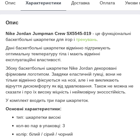
Опис
Характеристики
Доставка
Оплата
Умови 
Опис
Nike Jordan Jumpman Crew SX5545-019
- це функціональні
баскетбольні шкарпетки для ігор і
тренувань
.
Дані баскетбольні шкарпетки відмінно підтримують
оптимальну температуру тіла і мають відмінні
експлуатаційні властивості.
Збоку баскетбольні шкарпетки Nike Jordan декоровані
фірмовим логотипом. Завдяки еластичній гумці, вони не
тільки відмінно фіксуються на нозі, але і не викликають
відчуття дискомфорту як від здавлювання. Також не можна не
сказати і про їх високу міцність і неймовірну зносостійкість.
У комплект входить три пари шкарпеток.
Основні характеристики:
тип: шкарпетки високі
кол-во пар в упаковці: 3
колір: білий / сірий / чорний