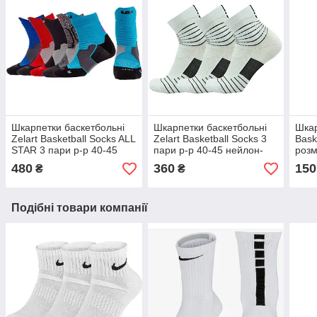
Шкарпетки баскетбольні
Шкарпетки баскетбольні
Шкар
Zelart Basketball Socks ALL
Zelart Basketball Socks 3
Bask
STAR 3 пари р-р 40-45
пари р-р 40-45 нейлон-
розм
(JCB3302)
бавовна (JCB3306)
480
360
150
₴
₴
Подібні товари компанії