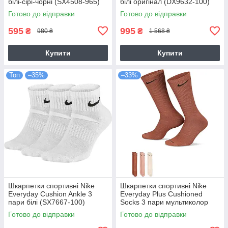
білі-сірі-чорні (SX4508-965)
білі оригінал (DX9632-100)
Готово до відправки
Готово до відправки
595
995
₴
₴
980 ₴
1 568 ₴
Купити
Купити
Топ
–35%
–33%
Шкарпетки спортивні Nike
Шкарпетки спортивні Nike
Everyday Cushion Ankle 3
Everyday Plus Cushioned
пари білі (SX7667-100)
Socks 3 пари мультиколор
(SX6888-914)
Готово до відправки
Готово до відправки