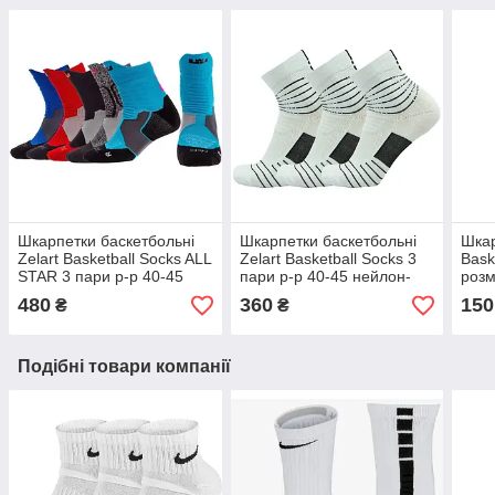
Шкарпетки баскетбольні
Шкарпетки баскетбольні
Шкар
Zelart Basketball Socks ALL
Zelart Basketball Socks 3
Bask
STAR 3 пари р-р 40-45
пари р-р 40-45 нейлон-
розм
(JCB3302)
бавовна (JCB3306)
480
360
150
₴
₴
Подібні товари компанії