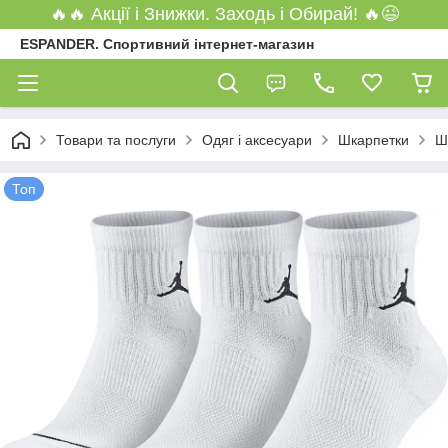
🔥🔥 Акції і Знижки. Заходь і Обирай! 🔥😉
ESPANDER. Спортивний інтернет-магазин
Товари та послуги
Одяг і аксесуари
Шкарпетки
Ш
Топ