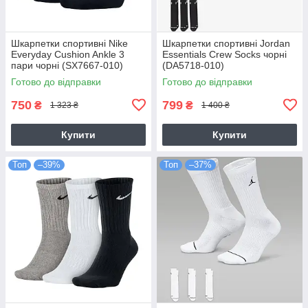
Шкарпетки спортивні Nike
Шкарпетки спортивні Jordan
Everyday Cushion Ankle 3
Essentials Crew Socks чорні
пари чорні (SX7667-010)
(DA5718-010)
Готово до відправки
Готово до відправки
750
799
₴
₴
1 323 ₴
1 400 ₴
Купити
Купити
Топ
–39%
Топ
–37%