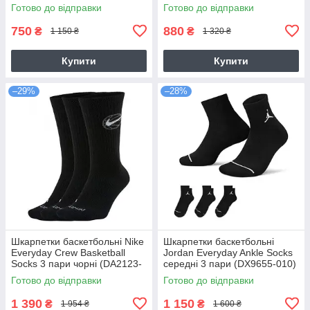
(SX6888-914)
Готово до відправки
Готово до відправки
750
880
₴
₴
1 150 ₴
1 320 ₴
Купити
Купити
–29%
–28%
Шкарпетки баскетбольні Nike
Шкарпетки баскетбольні
Everyday Crew Basketball
Jordan Everyday Ankle Socks
Socks 3 пари чорні (DA2123-
середні 3 пари (DX9655-010)
010)
Готово до відправки
Готово до відправки
1 390
1 150
₴
₴
1 954 ₴
1 600 ₴