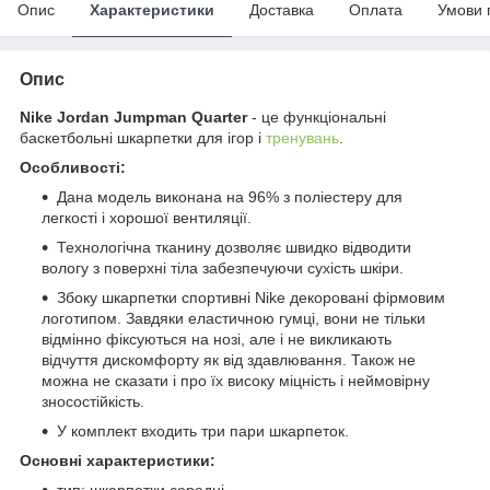
Опис
Характеристики
Доставка
Оплата
Умови 
Опис
Nike Jordan Jumpman Quarter
- це функціональні
баскетбольні шкарпетки для ігор і
тренувань
.
Особливості:
Дана модель виконана на 96% з поліестеру для
легкості і хорошої вентиляції.
Т
ехнологічна тканину дозволяє швидко відводити
вологу з поверхні тіла забезпечуючи сухість шкіри.
Збоку шкарпетки спортивні Nike декоровані фірмовим
логотипом. Завдяки еластичною гумці, вони не тільки
відмінно фіксуються на нозі, але і не викликають
відчуття дискомфорту як від здавлювання. Також не
можна не сказати і про їх високу міцність і неймовірну
зносостійкість.
У комплект входить три пари шкарпеток.
Основні характеристики:
тип: шкарпетки середні