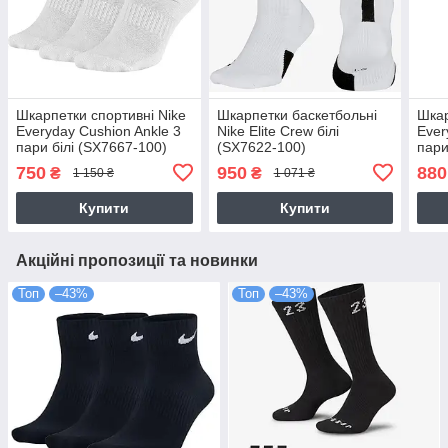
Шкарпетки спортивні Nike
Шкарпетки баскетбольні
Шкар
Everyday Cushion Ankle 3
Nike Elite Crew білі
Ever
пари білі (SX7667-100)
(SX7622-100)
пари
750
950
880
₴
₴
1 150 ₴
1 071 ₴
Купити
Купити
Акційні пропозиції та новинки
Топ
–43%
Топ
–43%