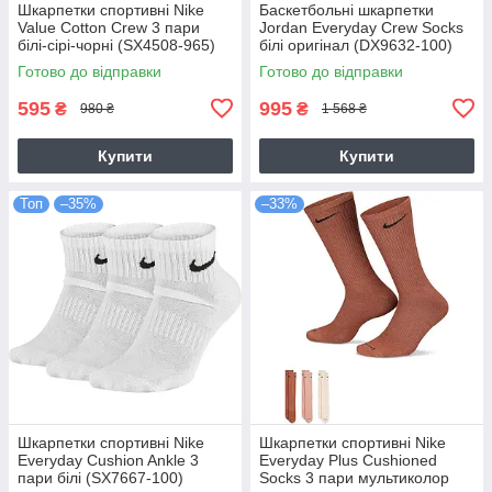
Шкарпетки спортивні Nike
Баскетбольні шкарпетки
Value Cotton Crew 3 пари
Jordan Everyday Crew Socks
білі-сірі-чорні (SX4508-965)
білі оригінал (DX9632-100)
Готово до відправки
Готово до відправки
595
995
₴
₴
980 ₴
1 568 ₴
Купити
Купити
Топ
–35%
–33%
Шкарпетки спортивні Nike
Шкарпетки спортивні Nike
Everyday Cushion Ankle 3
Everyday Plus Cushioned
пари білі (SX7667-100)
Socks 3 пари мультиколор