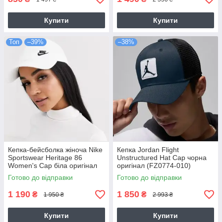
Купити
Купити
Топ
–39%
–38%
Кепка-бейсболка жіноча Nike
Кепка Jordan Flight
Sportswear Heritage 86
Unstructured Hat Cap чорна
Women's Cap біла оригінал
оригінал (FZ0774-010)
(AO8662-101)
Готово до відправки
Готово до відправки
1 190
1 850
₴
₴
1 950 ₴
2 993 ₴
Купити
Купити