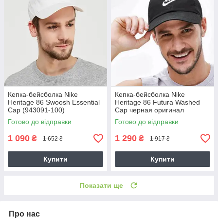
Кепка-бейсболка Nike
Кепка-бейсболка Nike
Heritage 86 Swoosh Essential
Heritage 86 Futura Washed
Cap (943091-100)
Cap черная оригинал
(913011-010)
Готово до відправки
Готово до відправки
1 090
1 290
₴
₴
1 652 ₴
1 917 ₴
Купити
Купити
Показати ще
Про нас