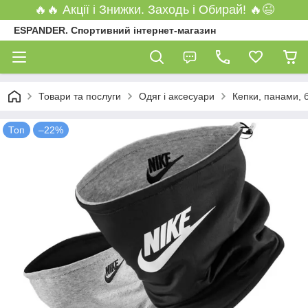
🔥🔥 Акції і Знижки. Заходь і Обирай! 🔥😉
ESPANDER. Спортивний інтернет-магазин
Товари та послуги
Одяг і аксесуари
Кепки, панами,
Топ
–22%