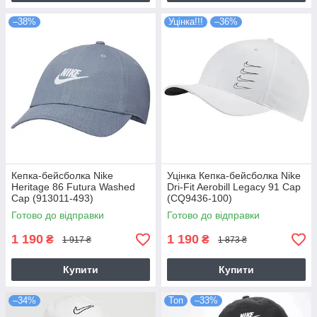
–38%
Уцінка!!!
–36%
Кепка-бейсболка Nike
Уцінка Кепка-бейсболка Nike
Heritage 86 Futura Washed
Dri-Fit Aerobill Legacy 91 Cap
Cap (913011-493)
(CQ9436-100)
Готово до відправки
Готово до відправки
1 190
1 190
₴
₴
1 917 ₴
1 873 ₴
Купити
Купити
–34%
Топ
–33%