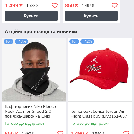
Warmer Snood 2.0
(N.100.0656.010.OS)
1 499
850
₴
₴
1 788 ₴
1 497 ₴
(N.100.0655.084.OS)
Купити
Купити
Акційні пропозиції та новинки
Топ
–43%
Топ
–42%
Баф-горловик Nike Fleece
Neck Warmer Snood 2.0
Кепка-бейсболка Jordan Air
пов'язка-шарф на шию
Flight Classic99 (DV3151-657)
(N.100.0656.010.OS)
Готово до відправки
Готово до відправки
850
1 490
₴
₴
1 497 ₴
2 550 ₴