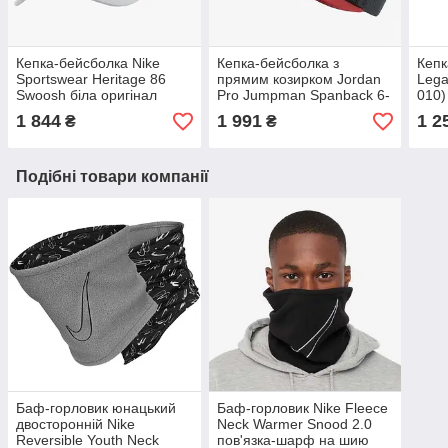
Кепка-бейсболка Nike
Кепка-бейсболка з
Кепк
Sportswear Heritage 86
прямим козирком Jordan
Lega
Swoosh біла оригінал
Pro Jumpman Spanback 6-
010)
(DC4022-100)
панельний снепбек
1 844
1 991
1 2
₴
₴
(AR2118-019)
Подібні товари компанії
Баф-горловик юнацький
Баф-горловик Nike Fleece
двосторонній Nike
Neck Warmer Snood 2.0
Reversible Youth Neck
пов'язка-шарф на шию