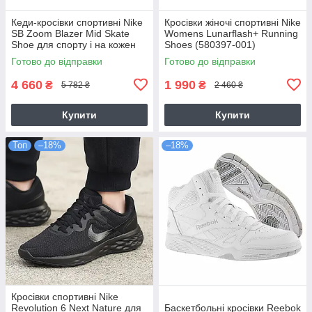
Кеди-кросівки спортивні Nike
Кросівки жіночі спортивні Nike
SB Zoom Blazer Mid Skate
Womens Lunarflash+ Running
Shoe для спорту і на кожен
Shoes (580397-001)
день (864349-007)
Готово до відправки
Готово до відправки
4 660
1 990
₴
₴
5 782 ₴
2 460 ₴
Купити
Купити
Топ
–18%
–18%
Кросівки спортивні Nike
Revolution 6 Next Nature для
Баскетбольні кросівки Reebok