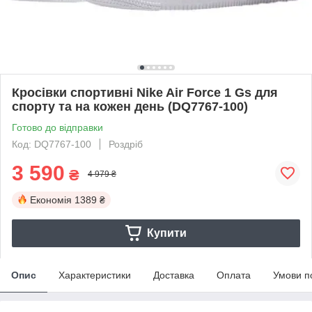
Кросівки спортивні Nike Air Force 1 Gs для
спорту та на кожен день (DQ7767-100)
Готово до відправки
Код: DQ7767-100
Роздріб
3 590
₴
4 979 ₴
Економія
1389 ₴
Купити
Опис
Характеристики
Доставка
Оплата
Умови п