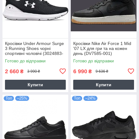
Кросівки Under Armour Surge
Кросівки Nike Air Force 1 Mid
3 Running Shoes чорні
'07 LX для гри та на кожен
спортивні чоловічі (3024883-
день (DV7585-001)
001)
Готово до відправки
Готово до відправки
2 660
6 990
₴
₴
3 990 ₴
9 636 ₴
Купити
Купити
Топ
–25%
Топ
–24%