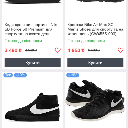
Кеди-кросівки спортивні Nike
Кросівки Nike Air Max SC
SB Force 58 Premium для
Men's Shoes для спорту та на
спорту та на кожен день
кожен день (CW4555-003)
(DH7505-001)
Готово до відправки
Готово до відправки
3 490
4 950
₴
₴
4 648 ₴
6 488 ₴
Купити
Купити
Топ
–19%
–19%