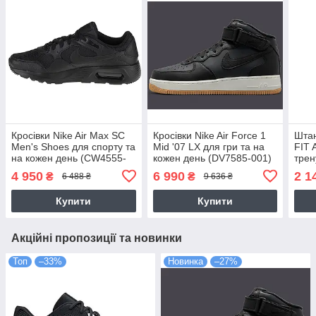
Кросівки Nike Air Max SC
Кросівки Nike Air Force 1
Штан
Men's Shoes для спорту та
Mid '07 LX для гри та на
FIT 
на кожен день (CW4555-
кожен день (DV7585-001)
трен
003)
день
4 950
6 990
2 1
₴
₴
6 488 ₴
9 636 ₴
Купити
Купити
Акційні пропозиції та новинки
Топ
–33%
Новинка
–27%