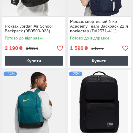
Рюкзак спортивний Nike
Рюкзак Jordan Air School
Academy Team Backpack 22 л
Backpack (9B0503-023)
поліестер (DA2571-411)
Готово до відправки
Готово до відправки
2 190
1 590
₴
₴
2 933 ₴
2 107 ₴
Купити
Купити
–24%
–23%