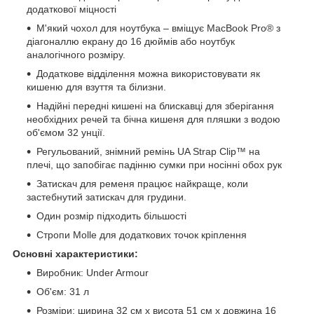
додаткової міцності
М'який чохол для ноутбука – вміщує MacBook Pro® з
діагоналлю екрану до 16 дюймів або ноутбук
аналогічного розміру.
Додаткове відділення можна використовувати як
кишеню для взуття та білизни.
Надійні передні кишені на блискавці для зберігання
необхідних речей та бічна кишеня для пляшки з водою
об'ємом 32 унції.
Регульований, знімний ремінь UA Strap Clip™ на
плечі, що запобігає падінню сумки при носінні обох рук
Затискач для ременя працює найкраще, коли
застебнутий затискач для грудини.
Один розмір підходить більшості
Стропи Molle для додаткових точок кріплення
Основні характеристики:
Виробник: Under Armour
Об'єм: 31 л
Розміри: ширина 32 см х висота 51 см х довжина 16