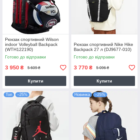
Рюкзак спортивний Wilson
indoor Volleyball Backpack
Рюкзак спортивний Nike Hike
(WTH122190)
Backpack 27 л (DJ9677-010)
Готово до відправки
Готово до відправки
3 950
3 770
₴
₴
5 609 ₴
5 096 ₴
Купити
Купити
Топ
–25%
Новинка
–25%