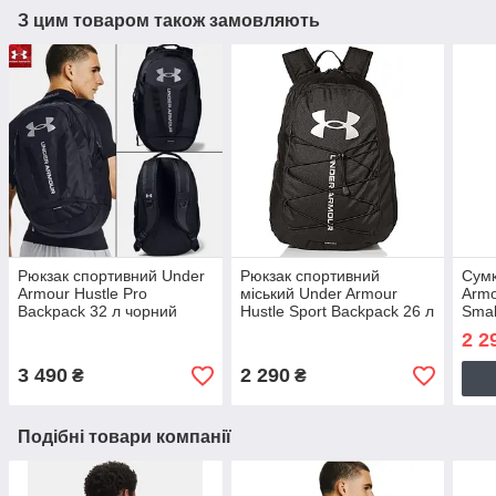
З цим товаром також замовляють
Рюкзак спортивний Under
Рюкзак спортивний
Сумк
Armour Hustle Pro
міський Under Armour
Armo
Backpack 32 л чорний
Hustle Sport Backpack 26 л
Smal
(1367060-001)
чорний (1364181-001)
чорн
2 2
3 490
2 290
₴
₴
Подібні товари компанії