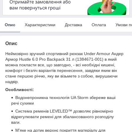
Опис
Характеристики
Доставка
Оплата
Умови п
Опис
Неймовірно зручний спортивний рюкзак Under Armour Андер
Армор Hustle 6.0 Pro Backpack 31 л (1384671-001) в який
можна покласти все, що завгодно, - всі необхідні кишені,
комфорт і безліч варіантів перенесення, завдяки яким він
стане першою річчю, яку ви візьмете з собою, вирушаючи
надвір.
Особливості:
Водонепроникна технологія UA Storm збереже ваші
речі сухими
Система ременів LEVELED™ дозволяє рівномірно
відрегулювати ремені для збалансованого розподілу
ваги.
М'яке на дотик верхнє покриття матеріалу для