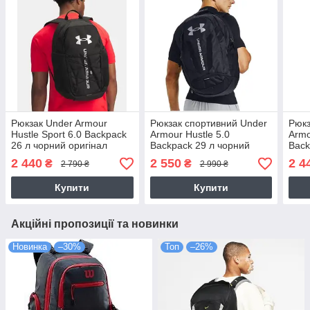
Рюкзак Under Armour
Рюкзак спортивний Under
Рюкз
Hustle Sport 6.0 Backpack
Armour Hustle 5.0
Armo
26 л чорний оригінал
Backpack 29 л чорний
Back
(6000397-001)
(1361176-001)
(138
2 440
2 550
2 4
₴
₴
2 790 ₴
2 990 ₴
Купити
Купити
Акційні пропозиції та новинки
Новинка
–30%
Топ
–26%