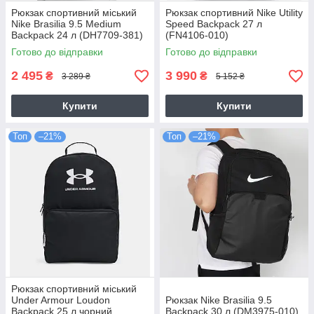
Рюкзак спортивний міський
Рюкзак спортивний Nike Utility
Nike Brasilia 9.5 Medium
Speed Backpack 27 л
Backpack 24 л (DH7709-381)
(FN4106-010)
Готово до відправки
Готово до відправки
2 495
3 990
₴
₴
3 289 ₴
5 152 ₴
Купити
Купити
Топ
–21%
Топ
–21%
Рюкзак спортивний міський
Under Armour Loudon
Рюкзак Nike Brasilia 9.5
Backpack 25 л чорний
Backpack 30 л (DM3975-010)