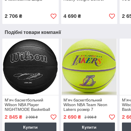
коричневий для гри на
Basketball розмір 7
комп
вулиці-в залі
композитна шкіра
вули
2 706
4 690
2 6
₴
₴
Подібні товари компанії
М'яч баскетбольний
М'яч баскетбольний
М'яч
Wilson NBA Player
Wilson NBA Team Neon
Wils
NIGHTMODE Basketball
Lakers розмір 7
Bask
Lebron розмір 7
композитна шкіра
комп
2 845
2 690
2 6
₴
₴
2 998 ₴
2 998 ₴
композитна шкіра
(WZ4037404XB)
(WZ
(WZ4026801XB)
Купити
Купити