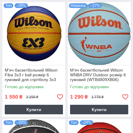
Топ
–28%
Новинка
–27%
М'яч баскетбольний Wilson
М'яч баскетбольний Wilson
Fiba 3x3 r ball розмір 6
WNBA DRV Outdoor розмір 6
гумовий для стрітболу 3х3
гумовий (WTB4809XB06)
(WTB1033XB)
Готово до відправки
Готово до відправки
1 550
1 290
₴
₴
2 155 ₴
1 775 ₴
Купити
Купити
Топ
–26%
Топ
–24%