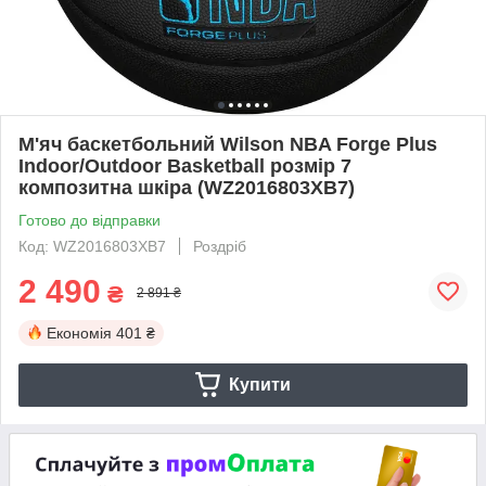
М'яч баскетбольний Wilson NBA Forge Plus
Indoor/Outdoor Basketball розмір 7
композитна шкіра (WZ2016803XB7)
Готово до відправки
Код: WZ2016803XB7
Роздріб
2 490
₴
2 891 ₴
Економія
401 ₴
Купити