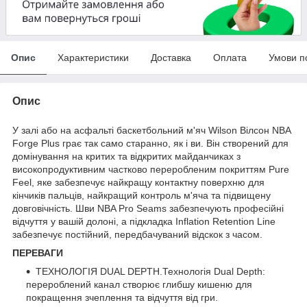
Опис
Характеристики
Доставка
Оплата
Умови п
Опис
У залі або на асфальті баскетбольний м'яч Wilson Вілсон NBA
Forge Plus грає так само старанно, як і ви. Він створений для
домінування на критих та відкритих майданчиках з
високопродуктивним частково переробленим покриттям Pure
Feel, яке забезпечує найкращу контактну поверхню для
кінчиків пальців, найкращий контроль м'яча та підвищену
довговічність. Шви NBA Pro Seams забезпечують професійні
відчуття у вашій долоні, а підкладка Inflation Retention Line
забезпечує постійний, передбачуваний відскок з часом.
ПЕРЕВАГИ
ТЕХНОЛОГІЯ DUAL DEPTH.Технологія Dual Depth:
перероблений канал створює глибшу кишеню для
покращення зчеплення та відчуття від гри.