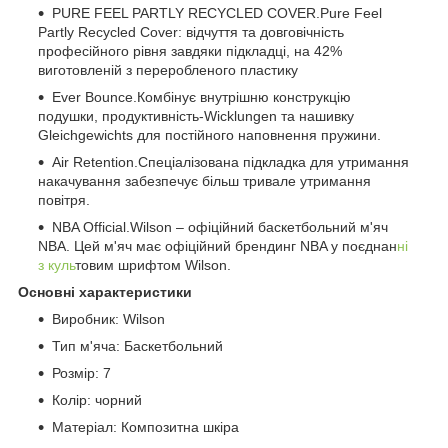
PURE FEEL PARTLY RECYCLED COVER.Pure Feel
Partly Recycled Cover: відчуття та довговічність
професійного рівня завдяки підкладці, на 42%
виготовленій з переробленого пластику
Ever Bounce.Комбінує внутрішню конструкцію
подушки, продуктивність-Wicklungen та нашивку
Gleichgewichts для постійного наповнення пружини.
Air Retention.Спеціалізована підкладка для утримання
накачування забезпечує більш тривале утримання
повітря.
NBA Official.Wilson – офіційний баскетбольний м'яч
NBA. Цей м'яч має офіційний брендинг NBA у поєднан
ні
з куль
товим шрифтом Wilson.
Основні характеристики
Виробник: Wilson
Тип м'яча: Баскетбольний
Розмір: 7
Колір: чорний
Матеріал: Композитна шкіра