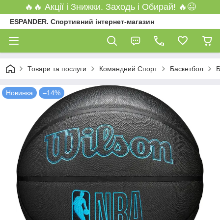
🔥🔥 Акції і Знижки. Заходь і Обирай! 🔥😉
ESPANDER. Спортивний інтернет-магазин
Товари та послуги
Командний Спорт
Баскетбол
Б
Новинка
–14%