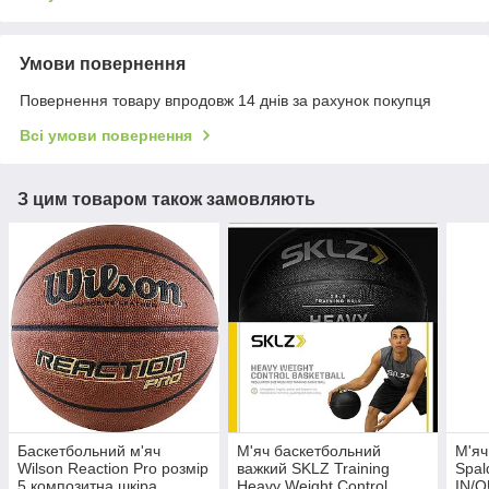
Умови повернення
Повернення товару впродовж 14 днів за рахунок покупця
Всі умови повернення
З цим товаром також замовляють
Баскетбольний м'яч
М'яч баскетбольний
М'яч
Wilson Reaction Pro розмір
важкий SKLZ Training
Spal
5 композитна шкіра
Heavy Weight Control
IN/O