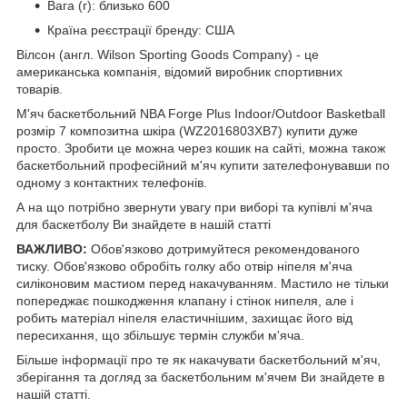
Вага (г): близько 600
Країна реєстрації бренду: США
Вілсон (англ. Wilson Sporting Goods Company) - це
американська компанія, відомий виробник спортивних
товарів.
М'яч баскетбольний NBA Forge Plus Indoor/Outdoor Basketball
розмір 7 композитна шкіра (WZ2016803XB7) купити дуже
просто. Зробити це можна через кошик на сайті, можна також
баскетбольний професійний м'яч купити зателефонувавши по
одному з контактних телефонів.
А на що потрібно звернути увагу при виборі та купівлі м'яча
для баскетболу Ви знайдете в нашій статті
ВАЖЛИВО:
Обов'язково дотримуйтеся рекомендованого
тиску. Обов'язково обробіть голку або отвір ніпеля м'яча
силіконовим мастиом перед накачуванням. Мастило не тільки
попереджає пошкодження клапану і стінок нипеля, але і
робить матеріал ніпеля еластичнішим, захищає його від
пересихання, що збільшує термін служби м'яча.
Більше інформації про те як накачувати баскетбольний м'яч,
зберігання та догляд за баскетбольним м'ячем Ви знайдете в
нашій статті.