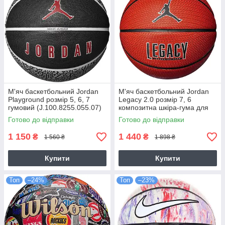
М'яч баскетбольний Jordan
М'яч баскетбольний Jordan
Playground розмір 5, 6, 7
Legacy 2.0 розмір 7, 6
гумовий (J.100.8255.055.07)
композитна шкіра-гума для
гри зал-вулиця
Готово до відправки
Готово до відправки
(J.100.8253.855.07)
1 150
1 440
₴
₴
1 560 ₴
1 898 ₴
Купити
Купити
Топ
–24%
Топ
–23%