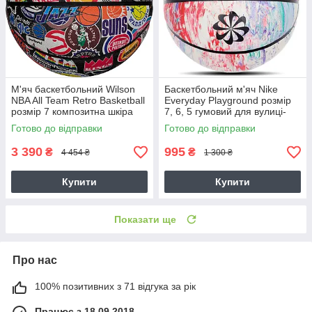
М'яч баскетбольний Wilson
Баскетбольний м'яч Nike
NBA All Team Retro Basketball
Everyday Playground розмір
розмір 7 композитна шкіра
7, 6, 5 гумовий для вулиці-
оригінал (WZ4028501XB7)
зали оригінал
Готово до відправки
Готово до відправки
(N.100.7037.944.07)
3 390
995
₴
₴
4 454 ₴
1 300 ₴
Купити
Купити
Показати ще
Про нас
100% позитивних з 71 відгука за рік
Працює з 18.09.2018