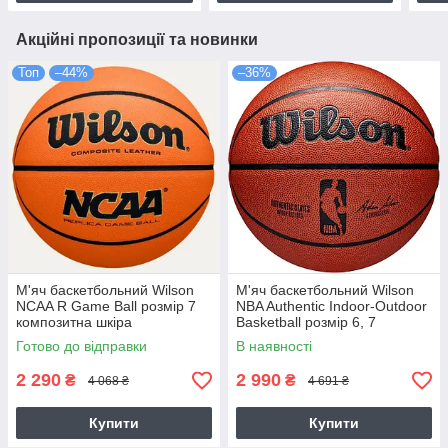
Акційні пропозиції та новинки
Топ
–44%
–36%
М'яч баскетбольний Wilson
М'яч баскетбольний Wilson
NCAA R Game Ball розмір 7
NBA Authentic Indoor-Outdoor
композитна шкіра
Basketball розмір 6, 7
(WZ2022101XB7)
композитна шкіра
Готово до відправки
В наявності
(WZ2016501XB7)
2 290
2 990
₴
₴
4 068 ₴
4 691 ₴
Купити
Купити