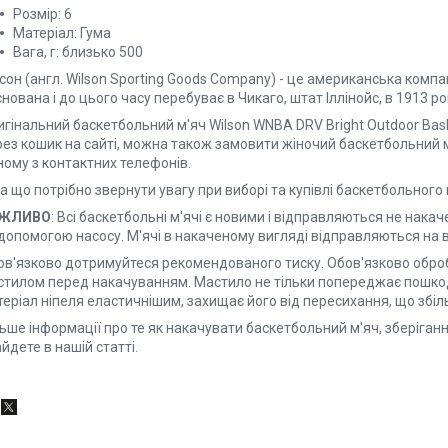
Розмір: 6
Матеріал: Гума
Вага, г: близько 500
сон (англ. Wilson Sporting Goods Company) - це американська компа
нована і до цього часу перебуває в Чикаго, штат Іллінойс, в 1913 ро
игінальний баскетбольний м'яч Wilson WNBA DRV Bright Outdoor Bas
рез кошик на сайті, можна також замовити жіночий баскетбольний 
ному з контактних телефонів.
а що потрібно звернути увагу при виборі та купівлі баскетбольного 
ЖЛИВО
: Всі баскетбольні м'ячі є новими і відправляються не нака
допомогою насосу. М'ячі в накаченому вигляді відправляються на в
ов'язково дотримуйтеся рекомендованого тиску. Обов'язково обробі
стилом перед накачуванням. Мастило не тільки попереджає пошкодж
еріал ніпеля еластичнішим, захищає його від пересихання, що збіл
ьше інформації про те як накачувати баскетбольний м'яч, зберіган
йдете в нашій статті.