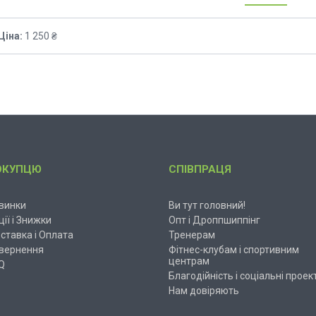
Ціна:
1 250 ₴
ОКУПЦЮ
СПІВПРАЦЯ
винки
Ви тут головний!
ції і Знижки
Опт і Дроппшиппінг
ставка і Оплата
Тренерам
вернення
Фітнес-клубам і спортивним
центрам
Q
Благодійність і соціальні проек
Нам довіряють