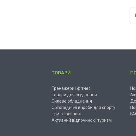
ТОВАРИ
П
Тренажери і фітнес
Но
Товари для схуднення
Ак
Силове обладнання
До
Ортопедичні вироби для спорту
По
Ігри та розваги
FA
Активний відпочинок і туризм