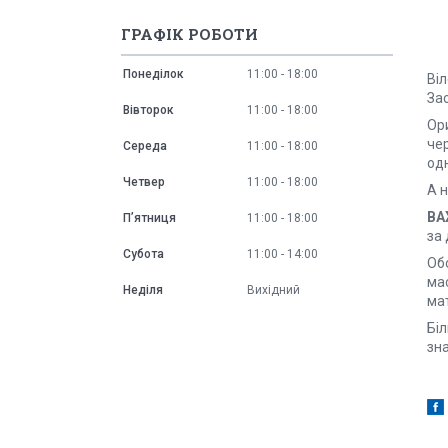
ГРАФІК РОБОТИ
Понеділок
11:00
18:00
Віл
Зас
Вівторок
11:00
18:00
Ор
че
Середа
11:00
18:00
од
Четвер
11:00
18:00
А н
ВА
Пʼятниця
11:00
18:00
за 
Субота
11:00
14:00
Об
ма
Неділя
Вихідний
мат
Біл
зна