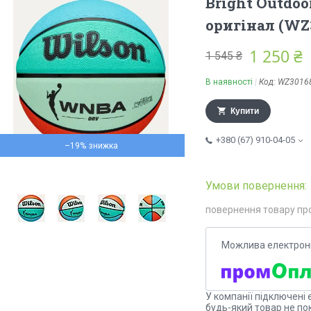
Bright Outdoo
оригінал (WZ
1 250 ₴
1 545 ₴
В наявності
Код:
WZ3016
Купити
+380 (67) 910-04-05
–19%
повернення товару пр
У компанії підключені 
будь-який товар не по