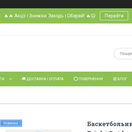
🔥🔥 Акції і Знижки. Заходь і Обирай! 🔥😉
Перейти
УГИ
🚚 ДОСТАВКА І ОПЛАТА
⭕️ ПОВЕРНЕННЯ
📰 БЛОГ
Баскетбольн
Новинка