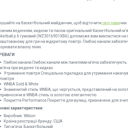
рушайте на баскетбольний майданчик, щоб відточити
свої нави
чки.
кожним веденням, кидком та пасом оригінальний баскетбольний м'яч
sketball р 6 гумовий (WZ3016901XB6) допоможе вам викластися на
лаштованому для гри на відкритому повітрі. Глибокі канали забезп
орювати власну лінію.
РЕВАГИ
Глибокі канали.Глибокі канали між панелями м'яча забезпечують
м'яча при веденні та кидках.
Утримання повітря.Спеціальна підкладка для утримання накачу
повітря.
WNBA Gold & White
Знаменитий стиль WNBA, що чергується, представлений на золоти
привносячи в WNBA стиль із золотою елегантністю.
Покриття Performance.Покриття для вулиці, призначене для зче
новні характеристики:
Виробник: Wilson
Країна реєстрації бренду: США
Тип м'яча: Баскетбольний