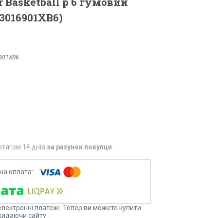
r Basketball р 6 гумовий
3016901XB6)
801XB6
отягом 14 днів
за рахунок покупця
електронні платежі. Тепер ви можете купити
кидаючи сайту.