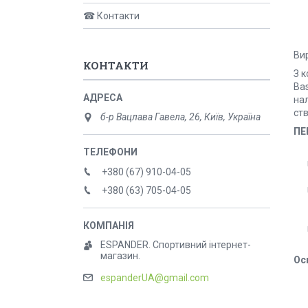
☎ Контакти
Ви
КОНТАКТИ
З 
Ba
на
ств
б-р Вацлава Гавела, 26, Київ, Україна
ПЕ
+380 (67) 910-04-05
+380 (63) 705-04-05
ESPANDER. Спортивний інтернет-
магазин.
Ос
espanderUA@gmail.com