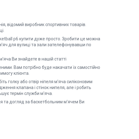
нія, відомий виробник спортивних товарів.
ці.
ketball р6 купити дуже просто. Зробити це можна
м'яч для вулиці та зали зателефонувавши по
м'яча Ви знайдете в нашій статті
ченими. Вам потрібно буде накачати їх самостійно
имогу клієнта.
ть голку або отвір ніпеля м'яча силіконовим
ення клапана і стінок нипеля, але і робить
ьшує термін служби м'яча.
ня та догляд за баскетбольним м'ячем Ви