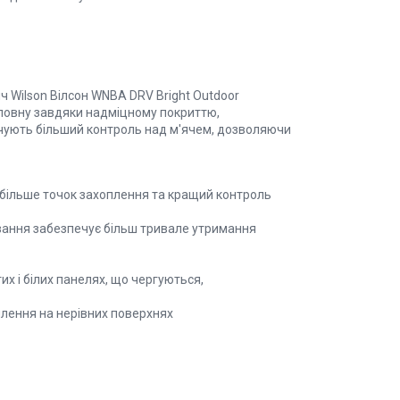
 Wilson Вілсон WNBA DRV Bright Outdoor
 повну завдяки надміцному покриттю,
ечують більший контроль над м'ячем, дозволяючи
 більше точок захоплення та кращий контроль
вання забезпечує більш тривале утримання
х і білих панелях, що чергуються,
плення на нерівних поверхнях