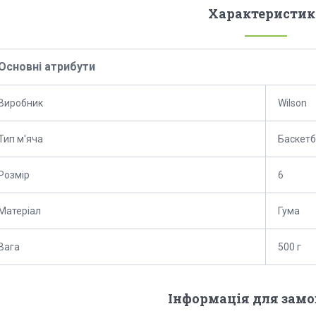
Характеристик
Основні атрибути
Виробник
Wilson
Тип м'яча
Баскет
Розмір
6
Матеріал
Гума
Вага
500 г
Інформація для зам