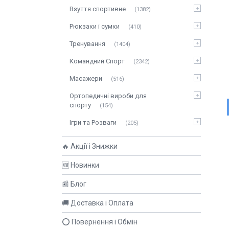
Взуття спортивне
1382
Рюкзаки і сумки
410
Тренування
1404
Командний Спорт
2342
Масажери
516
Ортопедичні вироби для
спорту
154
Ігри та Розваги
205
🔥 Акції і Знижки
🆕 Новинки
📰 Блог
🚚 Доставка і Оплата
⭕ Повернення і Обмін