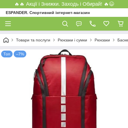
🔥🔥 Акції і Знижки. Заходь і Обирай! 🔥😉
ESPANDER. Спортивний інтернет-магазин
Товари та послуги
Рюкзаки і сумки
Рюкзаки
Баске
Топ
–7%