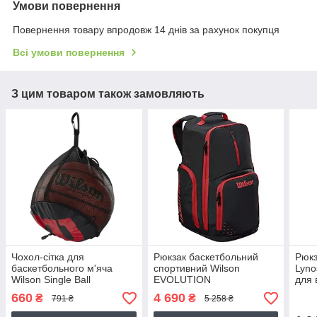
Умови повернення
Повернення товару впродовж 14 днів за рахунок покупця
Всі умови повернення
З цим товаром також замовляють
Чохол-сітка для
Рюкзак баскетбольний
Рюкз
баскетбольного м'яча
спортивний Wilson
Lyno
Wilson Single Ball
EVOLUTION
для 
(WTB201910)
(WTB18419RD)
660
4 690
₴
₴
791 ₴
5 258 ₴