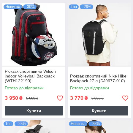
Новинка
–30%
Топ
–26%
Рюкзак спортивний Wilson
indoor Volleyball Backpack
Рюкзак спортивний Nike Hike
(WTH122190)
Backpack 27 л (DJ9677-010)
Готово до відправки
Готово до відправки
3 950
3 770
₴
₴
5 609 ₴
5 096 ₴
Купити
Купити
Топ
–25%
Новинка
–25%