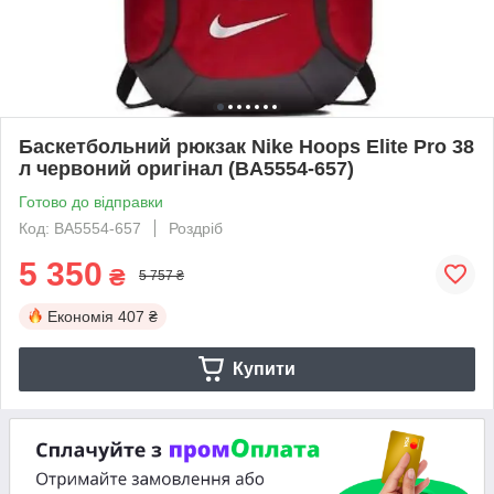
Баскетбольний рюкзак Nike Hoops Elite Pro 38
л червоний оригінал (BA5554-657)
Готово до відправки
Код: BA5554-657
Роздріб
5 350
₴
5 757 ₴
Економія
407 ₴
Купити