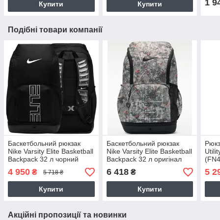
1 9
Купити
Купити
Подібні товари компанії
Баскетбольний рюкзак
Баскетбольний рюкзак
Рюкз
Nike Varsity Elite Basketball
Nike Varsity Elite Basketball
Util
Backpack 32 л чорний
Backpack 32 л оригінал
(FN4
оригінал (HM9965-010)
(IH7965-236)
4 950
6 418
5 2
₴
₴
5 718 ₴
Купити
Купити
Акційні пропозиції та новинки