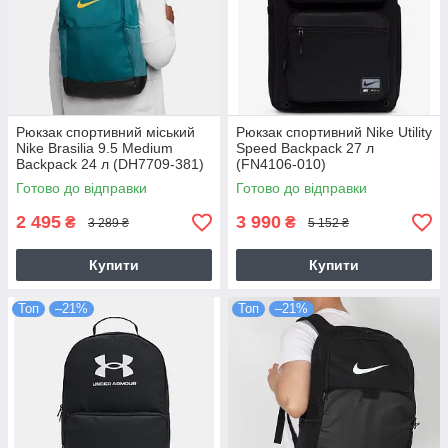
Рюкзак спортивний міський
Рюкзак спортивний Nike Utility
Nike Brasilia 9.5 Medium
Speed Backpack 27 л
Backpack 24 л (DH7709-381)
(FN4106-010)
Готово до відправки
Готово до відправки
2 495
3 990
₴
₴
3 289 ₴
5 152 ₴
Купити
Купити
Топ
–21%
Топ
–21%