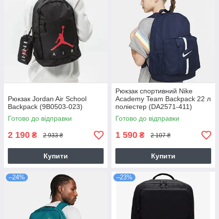
Рюкзак спортивний Nike
Рюкзак Jordan Air School
Academy Team Backpack 22 л
Backpack (9B0503-023)
поліестер (DA2571-411)
Готово до відправки
Готово до відправки
2 190
1 590
₴
₴
2 933 ₴
2 107 ₴
Купити
Купити
–24%
–23%