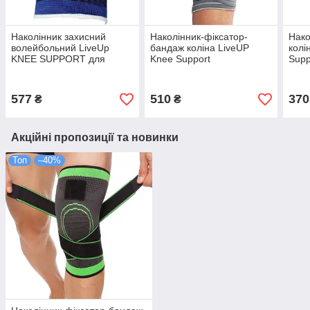
Наколінник захисний
Наколінник-фіксатор-
Нако
волейбольний LiveUp
бандаж коліна LiveUP
колі
KNEE SUPPORT для
Knee Support
Supp
захисту колінного суглоба
регульований (LS5676)
під час спорту і тренувань
577
510
370
₴
₴
Акційні пропозиції та новинки
Топ
–40%