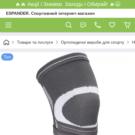
🔥🔥 Акції і Знижки. Заходь і Обирай! 🔥😉
ESPANDER. Спортивний інтернет-магазин
Товари та послуги
Ортопедичні вироби для спорту
Н
Топ