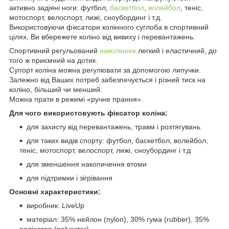
активно задіяні ноги: футбол,
баскетбол
,
волейбол
, теніс,
мотоспорт, велоспорт, лижі, сноубординг і т.д.
Використовуючи фіксатори колінного суглоба в спортивний
цілях, Ви вбережете коліно від вивиху і перевантажень.
Спортивний регульований
наколінник
легкий і еластичний, до
того ж приємний на дотик.
Супорт коліна можна регулювати за допомогою липучки.
Залежно від Ваших потреб забезпечується і різний тиск на
коліно, більший чи менший.
Можна прати в режимі «ручне прання».
Для чого використовують фіксатор коліна:
для захисту від перевантажень, травм і розтягувань
для таких видів спорту: футбол, баскетбол, волейбол,
теніс, мотоспорт, велоспорт, лижі, сноубординг і т.д
для зменшення накопичення втоми
для підтримки і зігрівання
Основні характеристики:
виробник: LiveUp
матеріал: 35% нейлон (nylon), 30% гума (rubber), 35%
поліестер (polyester)