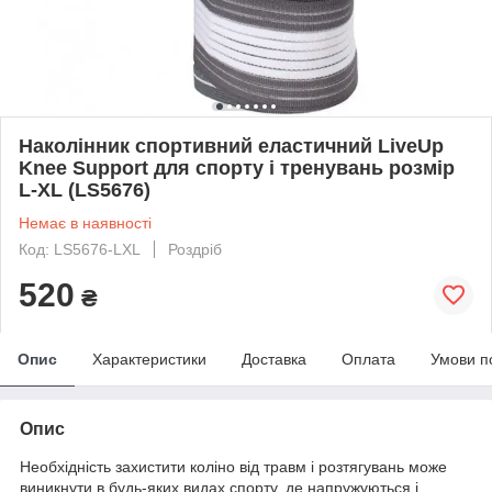
Наколінник спортивний еластичний LiveUp
Knee Support для спорту і тренувань розмір
L-XL (LS5676)
Немає в наявності
Код: LS5676-LXL
Роздріб
520
₴
Опис
Характеристики
Доставка
Оплата
Умови п
Опис
Необхідність захистити коліно від травм і розтягувань може
виникнути в будь-яких видах спорту, де напружуються і