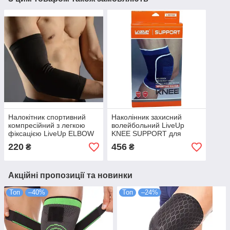
Налокітник спортивний
Наколінник захисний
компресійний з легкою
волейбольний LiveUp
фіксацією LiveUp ELBOW
KNEE SUPPORT для
SUPPORT
захисту коліна за час
220
456
₴
₴
командних ігор
Акційні пропозиції та новинки
Топ
–40%
Топ
–24%