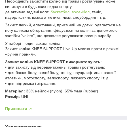
Необхідність захистити коліно від травм і розтягувань може
виникнути в будь-яких видах спорту
де активно задіяні ноги:
баскетбол
,
волейбол
, теніс,
пауерліфтинг, важка атлетика, лижі, сноубординг і т. д.
Захист легкий, еластичний, приємний на дотик, одягається на
ногу шляхом обгортання, фіксується на коліні за допомогою
застібки "velcro", що дозволяє регулювати розмір виробу.
У наборі – один захист коліна.
Захист коліна KNEE SUPPORT Live Up можна прати в режимі
«ручне прання».
Захист коліна KNEE SUPPORT
використовують:
• для захисту від перевантажень, травм і розтягувань;
• для баскетболу, волейболу, тенісу, пауэрлифтинаг, важкої
атлетики, мотоспорту, велоспорту, лижного спорту і т. д.;
• для підтримки і зігрівання.
Матеріал:
35% нейлон (nylon), 65% гума (rubber)
Розмір:
UNI
Приховати