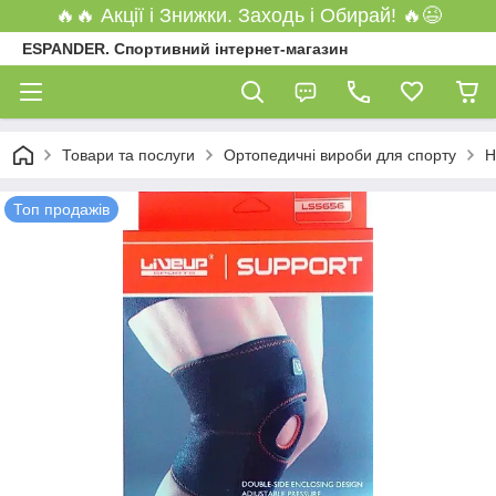
🔥🔥 Акції і Знижки. Заходь і Обирай! 🔥😉
ESPANDER. Спортивний інтернет-магазин
Товари та послуги
Ортопедичні вироби для спорту
Н
Топ продажів