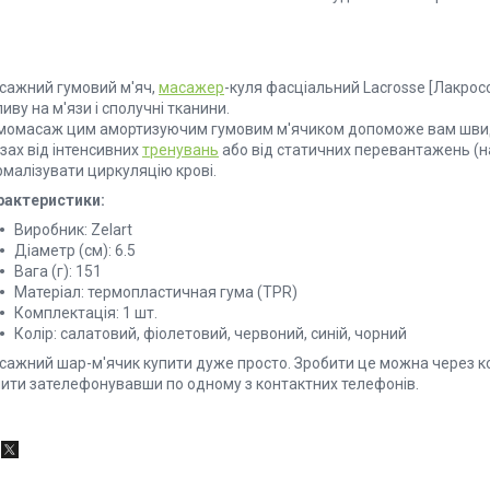
сажний гумовий м'яч,
масажер
-куля фасціальний
Lacrosse [Лакросс
иву на м'язи і сполучні тканини.
момасаж цим амортизуючим гумовим м'ячиком допоможе вам швидко
зах від інтенсивних
тренувань
або від статичних перевантажень (на
рмалізувати циркуляцію крові.
рактеристики:
Виробник: Zelart
Діаметр (см): 6.5
Вага (г): 151
Матеріал: термопластичная гума (TPR)
Комплектація: 1 шт.
Колір: салатовий, фіолетовий, червоний, синій, чорний
сажний шар-м'ячик купити дуже просто. Зробити це можна через ко
пити зателефонувавши по одному з контактних телефонів.