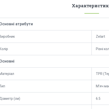
Характеристик
Основні атрибути
Виробник
Zelart
Колір
Різні к
Основні
Матеріал
TPR (Те
Тип
М'яч м
Діаметр (см)
6.5