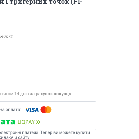
 і тригерних точок (FI-
:
FI-7072
отягом 14 днів
за рахунок покупця
електронні платежі. Тепер ви можете купити
кидаючи сайту.