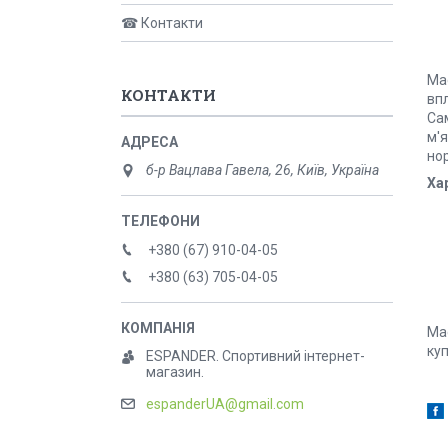
☎ Контакти
Ма
КОНТАКТИ
впл
Са
м'я
но
б-р Вацлава Гавела, 26, Київ, Україна
Ха
+380 (67) 910-04-05
+380 (63) 705-04-05
Ма
ку
ESPANDER. Спортивний інтернет-
магазин.
espanderUA@gmail.com