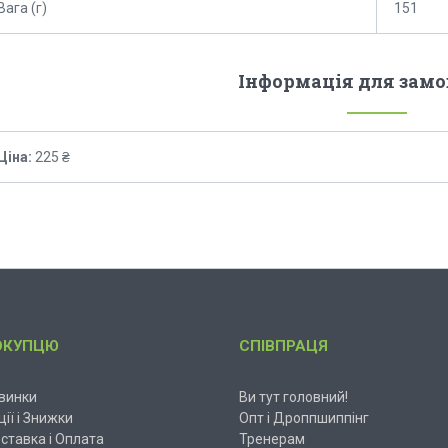
Вага (г)
151
Інформація для зам
Ціна:
225 ₴
ОКУПЦЮ
СПІВПРАЦЯ
винки
Ви тут головний!
ції і Знижки
Опт і Дроппшиппінг
ставка і Оплата
Тренерам