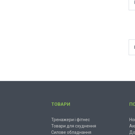
ТОВАРИ
П
Тренажери і фітнес
Но
Товари для схуднення
Ак
Силове обладнання
До