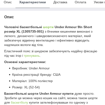
Опис
Характеристики
Доставка
Оплата
Умови 
Опис
Чоловічі баскетбольні
шорти
Under Armour 9In Short
розмір XL (1305735-001)
з бічними кишенями виконані з
легкого, дихаючого і швидковисихаючого матеріал, який
забезпечує відмінну вентилацию і ефективно відводить
надлишок вологи від тіла.
Еластичний пояс зі шнурком забезпечують надійну фіксацію
під час ігор і
тренувань
.
Основні характеристики:
Виробник: Under Armour
Країна реєстрації бренду: США
Матеріал: 100% поліестер
Розмір: XL (52-54)
Баскетбольні шорти
Under Armour
купити
дуже просто.
Зробити це можна через кошик на сайті, можна також шорти
для
баскетболу
купити зателефонувавши по одному з