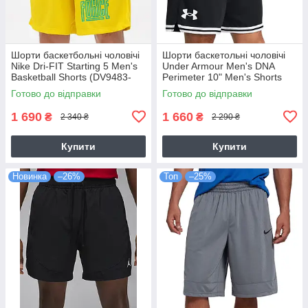
Шорти баскетбольні чоловічі
Шорти баскетольні чоловічі
Nike Dri-FIT Starting 5 Men's
Under Armour Men's DNA
Basketball Shorts (DV9483-
Perimeter 10" Men's Shorts
735)
(1383392-001)
Готово до відправки
Готово до відправки
1 690
1 660
₴
₴
2 340 ₴
2 290 ₴
Купити
Купити
Новинка
–26%
Топ
–25%