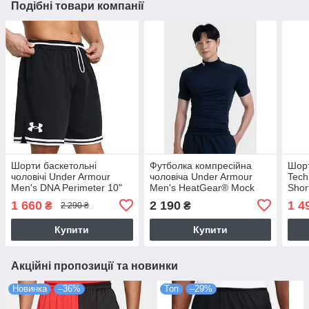
Подібні товари компанії
Шорти баскетольні
Футболка компресійна
Шорт
чоловічі Under Armour
чоловіча Under Armour
Tec
Men's DNA Perimeter 10"
Men's HeatGear® Mock
Shor
Men's Shorts (1383392-
Short Sleeve (1372586-
чорн
1 660
2 190
1 4
₴
₴
2 290 ₴
001)
001)
Купити
Купити
Акційні пропозиції та новинки
Новинка
–36%
Топ
–29%