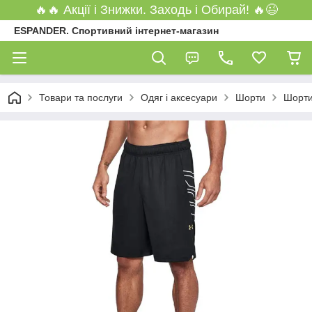
🔥🔥 Акції і Знижки. Заходь і Обирай! 🔥😉
ESPANDER. Спортивний інтернет-магазин
Товари та послуги
Одяг і аксесуари
Шорти
Шорти