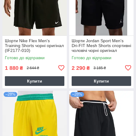
Шорти Nike Flex Men's
Шорти Jordan Sport Men's
Training Shorts чорні оригінал
Dri-FIT Mesh Shorts спортивні
(IF2177-010)
чоловічі чорні оригінал
(FN5816-010)
Готово до відправки
Готово до відправки
1 880
2 290
₴
₴
2 644 ₴
3 185 ₴
Купити
Купити
–28%
–28%