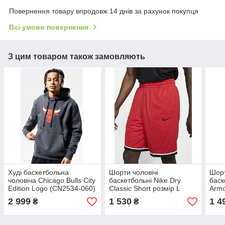
Повернення товару впродовж 14 днів за рахунок покупця
Всі умови повернення
З цим товаром також замовляють
Худі баскетбольна
Шорти чоловічі
Шорт
чоловіча Chicago Bulls City
баскетбольні Nike Dry
баск
Edition Logo (CN2534-060)
Classic Short розмір L
Armo
(AQ5600-657)
(130
2 999
1 530
1 4
₴
₴