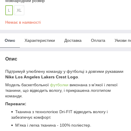
Міжнародний розмір
L
XL
Немає в наявності
Опис
Характеристики
Доставка
Оплата
Умови п
Опис
Підтримуй улюблену команду у футболці з довгими рукавами
Nike Los Angeles Lakers Crest Logo
.
Модель баскетбольної
футболки
виконана з м'якої і легкої
тканини, що відводить вологу, і прикрашена логотипом
команди.
Переваги:
Тканина з технологією Dri-FIT відводить вологу і
забезпечує комфорт.
М'яка і легка тканина - 100% поліестер.