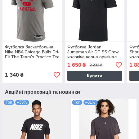
Футболка баскетбольна
Футболка Jordan
Футб
Nike NBA Chicago Bulls Dri-
Jumpman Air DF SS Crew
Shor
Fit The Team's Practice Tee
чоловіча чорна оригінал
чоло
(DA5916-063)
(CW5190-010)
(CJ0
1 650
1 8
₴
2 232 ₴
1 340
₴
Купити
Акційні пропозиції та новинки
Топ
–35%
Топ
–31%