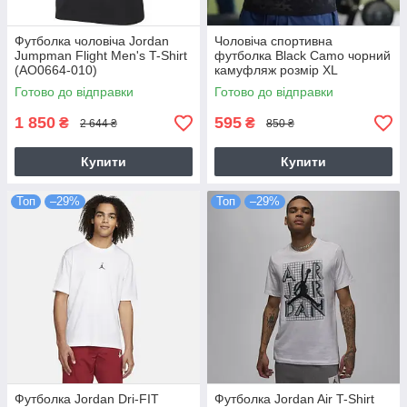
Футболка чоловіча Jordan
Чоловіча спортивна
Jumpman Flight Men's T-Shirt
футболка Black Camo чорний
(AO0664-010)
камуфляж розмір XL
Готово до відправки
Готово до відправки
1 850
595
₴
₴
2 644 ₴
850 ₴
Купити
Купити
Топ
–29%
Топ
–29%
Футболка Jordan Dri-FIT
Футболка Jordan Air T-Shirt