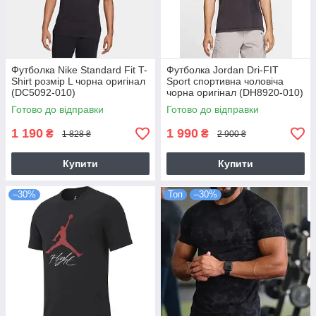
Футболка Nike Standard Fit T-
Футболка Jordan Dri-FIT
Shirt розмір L чорна оригінал
Sport спортивна чоловіча
(DC5092-010)
чорна оригінал (DH8920-010)
Готово до відправки
Готово до відправки
1 190
1 990
₴
₴
1 828 ₴
2 900 ₴
Купити
Купити
–30%
Топ
–30%