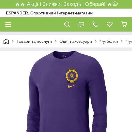
🔥🔥 Акції і Знижки. Заходь і Обирай! 🔥😉
ESPANDER. Спортивний інтернет-магазин
Товари та послуги
Одяг і аксесуари
Футболки
Фут