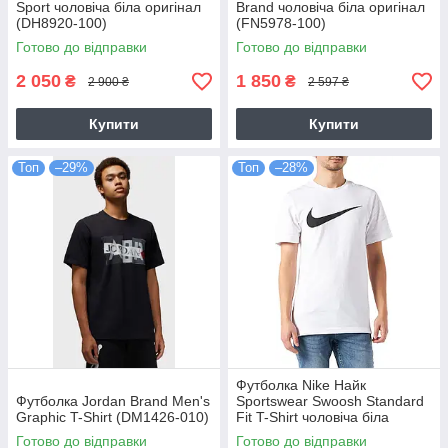
Sport чоловіча біла оригінал
Brand чоловіча біла оригінал
(DH8920-100)
(FN5978-100)
Готово до відправки
Готово до відправки
2 050
1 850
₴
₴
2 900 ₴
2 597 ₴
Купити
Купити
Топ
–29%
Топ
–28%
Футболка Nike Найк
Футболка Jordan Brand Men's
Sportswear Swoosh Standard
Graphic T-Shirt (DM1426-010)
Fit T-Shirt чоловіча біла
оригінал (DC5094-100)
Готово до відправки
Готово до відправки