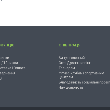
ОКУПЦЮ
СПІВПРАЦЯ
винки
Ви тут головний!
ції і Знижки
Опт і Дроппшиппінг
ставка і Оплата
Тренерам
вернення
Фітнес-клубам і спортивним
центрам
Q
Благодійність і соціальні проек
Нам довіряють