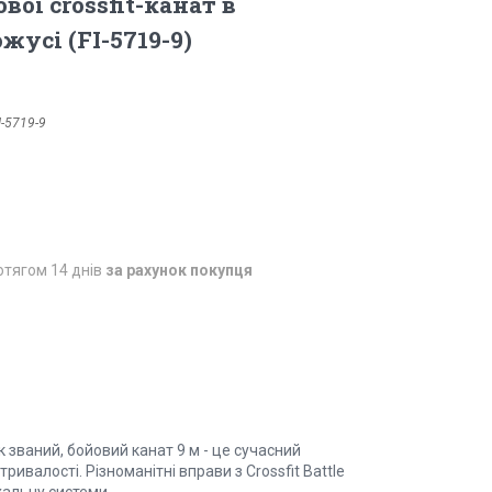
ової crossfit-канат в
усі (FI-5719-9)
I-5719-9
отягом 14 днів
за рахунок покупця
ак званий, бойовий канат 9 м - це сучасний
ривалості. Різноманітні вправи з Crossfit Battle