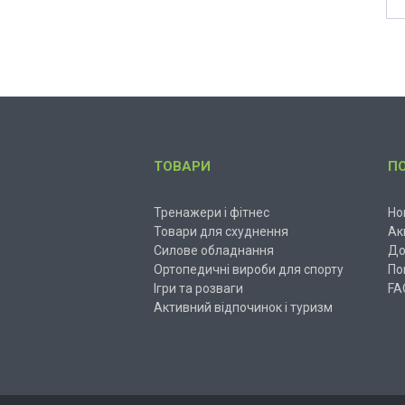
ТОВАРИ
П
Тренажери і фітнес
Но
Товари для схуднення
Ак
Силове обладнання
До
Ортопедичні вироби для спорту
По
Ігри та розваги
FA
Активний відпочинок і туризм