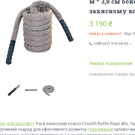
м * 3,8 см бой
захисному кож
3 190 ₴
Немає в наявності
Код:
F
+380 (67) 910-04-05
повернення товару пр
нат для кроссфіту
9 м в захисному кожусі Crossfit Battle Rope або, т
ортивний снаряд для ефективного розвитку і
тренування
силової вит