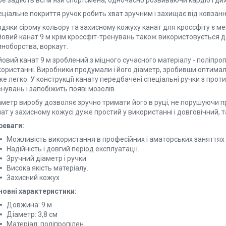
e задіють всі м'язи спортсмена, одночасно розвиваючи кардіо і ди
ціальне покриття ручок робить хват зручним і захищає від ковзанн
вдяки сірому кольору та захисному кожуху канат для кроссфіту є м
овий канат 9 м крім кроссфіт-тренувань також використовується дл
иноборства, воркаут.
овий канат 9 м зроблений з міцного сучасного матеріалу - поліпроп
ористанні. Виробники продумали і його діаметр, зробивши оптималь
е легко. У конструкції канату передбачені спеціальні ручки з прот
нувань і запобіжить появі мозолів.
аметр виробу дозволяє зручно тримати його в руці, не порушуючи п
ат у захисному кожусі дуже простий у використанні і довговічний, 
реваги:
Можливість використання в професійних і аматорських заняттях
Надійність і довгий період експлуатації.
Зручний діаметр і ручки.
Висока якість матеріалу.
Захисний кожух
новні характеристики:
Довжина: 9 м
Діаметр: 3,8 см
Матеріал: поліпропілен