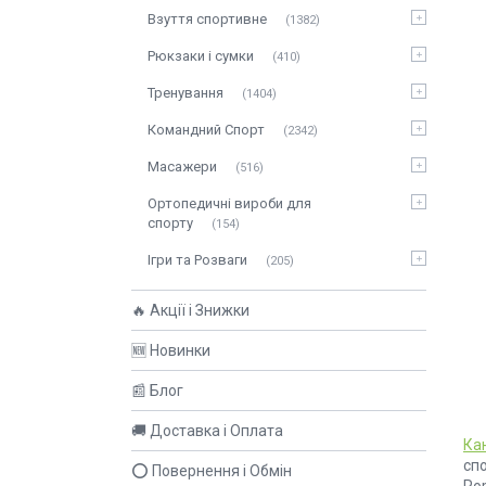
Взуття спортивне
1382
Рюкзаки і сумки
410
Тренування
1404
Командний Спорт
2342
Масажери
516
Ортопедичні вироби для
спорту
154
Ігри та Розваги
205
🔥 Акції і Знижки
🆕 Новинки
📰 Блог
🚚 Доставка і Оплата
Ка
сп
⭕ Повернення і Обмін