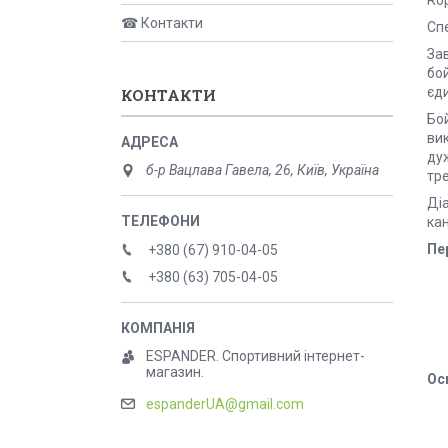
Rop
☎ Контакти
Спе
За
бой
єд
КОНТАКТИ
Бой
вик
дуж
б-р Вацлава Гавела, 26, Київ, Україна
тре
Ді
кан
Пе
+380 (67) 910-04-05
+380 (63) 705-04-05
ESPANDER. Спортивний інтернет-
магазин.
Ос
espanderUA@gmail.com