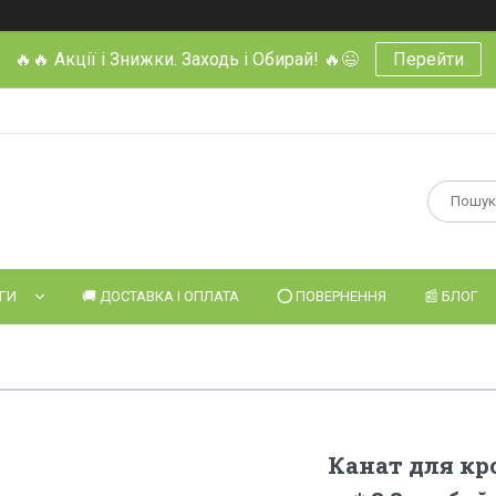
🔥🔥 Акції і Знижки. Заходь і Обирай! 🔥😉
Перейти
УГИ
🚚 ДОСТАВКА І ОПЛАТА
⭕️ ПОВЕРНЕННЯ
📰 БЛОГ
Канат для кро