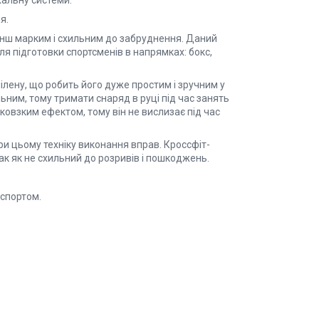
хальну системи.
я.
енш марким і схильним до забруднення. Даний
я підготовки спортсменів в напрямках: бокс,
ілену, що робить його дуже простим і зручним у
ним, тому тримати снаряд в руці під час занять
иковзким ефектом, тому він не вислизає під час
ри цьому техніку виконання вправ. Кроссфіт-
так як не схильний до розривів і пошкоджень.
 спортом.