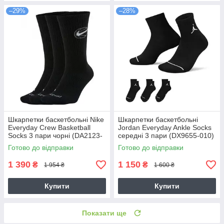
–29%
–28%
Шкарпетки баскетбольні Nike
Шкарпетки баскетбольні
Everyday Crew Basketball
Jordan Everyday Ankle Socks
Socks 3 пари чорні (DA2123-
середні 3 пари (DX9655-010)
010)
Готово до відправки
Готово до відправки
1 390
1 150
₴
₴
1 954 ₴
1 600 ₴
Купити
Купити
Показати ще