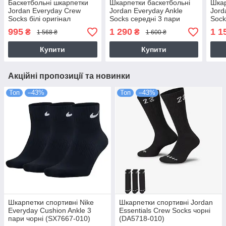
Баскетбольні шкарпетки
Шкарпетки баскетбольні
Шкар
Jordan Everyday Crew
Jordan Everyday Ankle
Jord
Socks білі оригінал
Socks середні 3 пари
Sock
(DX9632-100)
(DX9655-100)
(DX9
995
1 290
1 1
₴
₴
1 568 ₴
1 600 ₴
Купити
Купити
Акційні пропозиції та новинки
Топ
–43%
Топ
–43%
Шкарпетки спортивні Nike
Шкарпетки спортивні Jordan
Everyday Cushion Ankle 3
Essentials Crew Socks чорні
пари чорні (SX7667-010)
(DA5718-010)