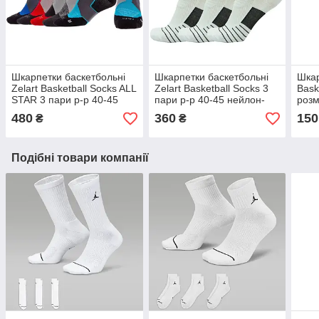
Шкарпетки баскетбольні
Шкарпетки баскетбольні
Шкар
Zelart Basketball Socks ALL
Zelart Basketball Socks 3
Bask
STAR 3 пари р-р 40-45
пари р-р 40-45 нейлон-
розм
(JCB3302)
бавовна (JCB3306)
480
360
150
₴
₴
Подібні товари компанії