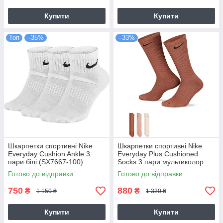
Купити
Купити
Топ
–35%
–33%
Шкарпетки спортивні Nike
Шкарпетки спортивні Nike
Everyday Cushion Ankle 3
Everyday Plus Cushioned
пари білі (SX7667-100)
Socks 3 пари мультиколор
(SX6888-914)
Готово до відправки
Готово до відправки
750
880
₴
₴
1 150 ₴
1 320 ₴
Купити
Купити