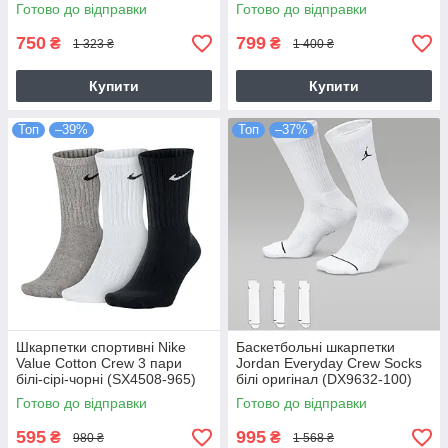
Готово до відправки
Готово до відправки
750
799
₴
₴
1 323 ₴
1 400 ₴
Купити
Купити
Топ
–39%
Топ
–37%
Шкарпетки спортивні Nike
Баскетбольні шкарпетки
Value Cotton Crew 3 пари
Jordan Everyday Crew Socks
білі-сірі-чорні (SX4508-965)
білі оригінал (DX9632-100)
Готово до відправки
Готово до відправки
595
995
₴
₴
980 ₴
1 568 ₴