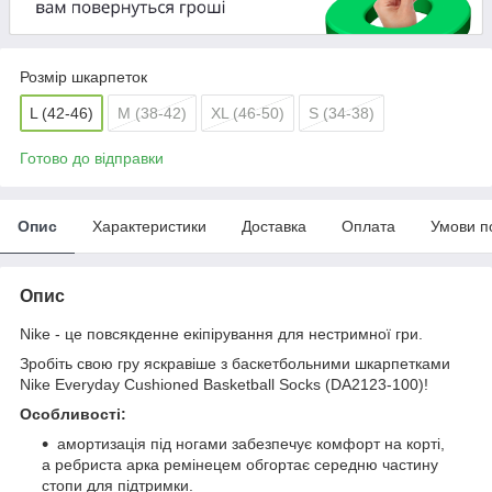
Розмір шкарпеток
L (42-46)
M (38-42)
XL (46-50)
S (34-38)
Готово до відправки
Опис
Характеристики
Доставка
Оплата
Умови п
Опис
Nike - це повсякденне екіпірування для нестримної гри.
Зробіть свою гру яскравіше з баскетбольними шкарпетками
Nike Everyday Cushioned Basketball Socks (DA2123-100)!
Особливості:
амортизація під ногами забезпечує комфорт на корті,
а ребриста арка ремінецем обгортає середню частину
стопи для підтримки.