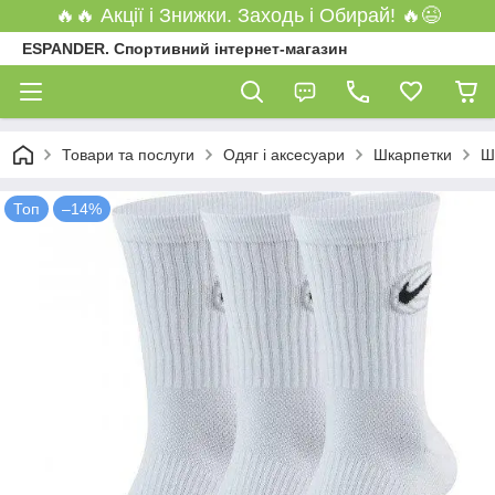
🔥🔥 Акції і Знижки. Заходь і Обирай! 🔥😉
ESPANDER. Спортивний інтернет-магазин
Товари та послуги
Одяг і аксесуари
Шкарпетки
Ш
Топ
–14%