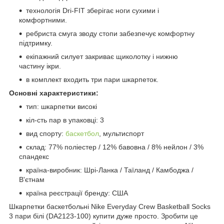
технологія Dri-FIT зберігає ноги сухими і
комфортними.
ребриста смуга зводу стопи забезпечує комфортну
підтримку.
екіпажний силует закриває щиколотку і нижню
частину ікри.
в комплект входить три пари шкарпеток.
Основні характеристики:
тип: шкарпетки високі
кіл-сть пар в упаковці: 3
вид спорту:
баскетбол
, мультиспорт
склад: 77% поліестер / 12% бавовна / 8% нейлон / 3%
спандекс
країна-виробник: Шрі-Ланка / Таїланд / Камбоджа /
В'єтнам
країна реєстрації бренду: США
Шкарпетки баскетбольні Nike Everyday Crew Basketball Socks
3 пари білі (DA2123-100) купити дуже просто. Зробити це