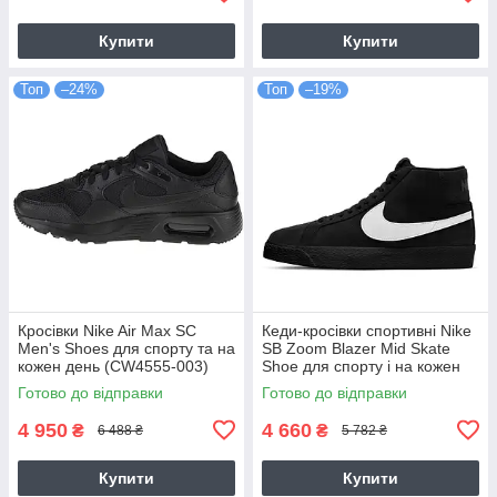
Купити
Купити
Топ
–24%
Топ
–19%
Кросівки Nike Air Max SC
Кеди-кросівки спортивні Nike
Men's Shoes для спорту та на
SB Zoom Blazer Mid Skate
кожен день (CW4555-003)
Shoe для спорту і на кожен
день (864349-007)
Готово до відправки
Готово до відправки
4 950
4 660
₴
₴
6 488 ₴
5 782 ₴
Купити
Купити