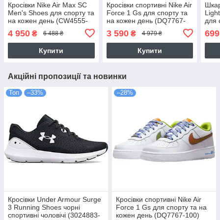
Кросівки Nike Air Max SC
Кросівки спортивні Nike Air
Шкар
Men's Shoes для спорту та
Force 1 Gs для спорту та
Ligh
на кожен день (CW4555-
на кожен день (DQ7767-
для 
003)
100)
день
4 950
3 590
699
₴
₴
6 488 ₴
4 979 ₴
Купити
Купити
Акційні пропозиції та новинки
Топ
–33%
–28%
Кросівки Under Armour Surge
Кросівки спортивні Nike Air
3 Running Shoes чорні
Force 1 Gs для спорту та на
спортивні чоловічі (3024883-
кожен день (DQ7767-100)