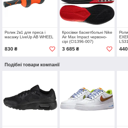
Ролик 2в1 для преса і
Кросівки баскетбольні Nike
Роли
масажу LiveUp AB WHEEL
Air Max Impact червоно-
EXE
сірі (CI1396-007)
LS3
830
3 685
440
₴
₴
Подібні товари компанії