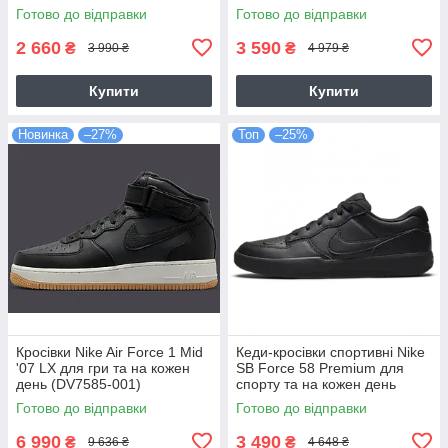
001)
Готово до відправки
Готово до відправки
2 660
3 590
₴
₴
3 990 ₴
4 979 ₴
Купити
Купити
Новинка
–27%
Топ
–25%
Кросівки Nike Air Force 1 Mid
Кеди-кросівки спортивні Nike
'07 LX для гри та на кожен
SB Force 58 Premium для
день (DV7585-001)
спорту та на кожен день
(DH7505-001)
Готово до відправки
Готово до відправки
6 990
3 490
₴
₴
9 636 ₴
4 648 ₴