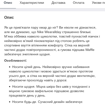
Опис
Характеристики
Доставка
Оплата
Умови п
Опис
Як це прив'язати пару хмар до ніг? Ви ніколи не дізнаєтеся,
але ми думаємо, що Nike Wearallday страшенно близькі.
М'яка оббивка навколо щиколотки, товстий пухнастий язичок і
неймовірно м'який піноматеріал під стопою роблять це
спортивне взуття втіленням комфорту. Сітка на верхній
частині додає повітропроникності, а гумова підошва Waffle
забезпечує зчеплення щодня.
Особливості:
Носити цілий день. Неймовірно зручне набивання
навколо щиколотки і мовою здається м'якою протягом
усього дня, а сітка на верхній частині додає вентиляцію,
зберігаючи прохолоду навіть у дорозі.
Носити щодня. Міцна шкіра без швів у поєднанні з
міцною гумовою вафельною підошвою дозволяє
працювати день у день.
Носити будь-де. Сучасний дизайн забезпечує