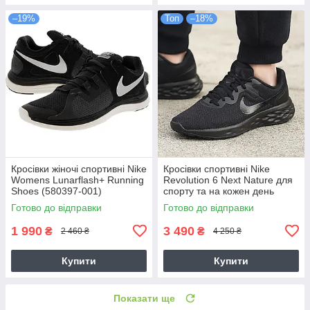
–19%
Топ
–18%
Кросівки жіночі спортивні Nike
Кросівки спортивні Nike
Womens Lunarflash+ Running
Revolution 6 Next Nature для
Shoes (580397-001)
спорту та на кожен день
(DC3728-001)
Готово до відправки
Готово до відправки
1 990
3 490
₴
₴
2 460 ₴
4 250 ₴
Купити
Купити
Показати ще