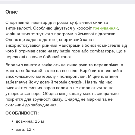
Опис
Спортивний інвентар для розвитку фізичної сили та
витривалості. Особливо цінується у кросфіт
тренуваннях
,
коріння яких тягнуться з програми військової підготовки.
Однак ще задовго до того, спортивний канат
використовувався різними майстрами з бойових мистецтв від
чого й отримав свою назву battle rope або combat rope, що в
перекладі означає бойовий канат.
Вправи з канатом задіюють не лише руки та передпліччя, а
мають глобальний вплив на все тіло. Виріб виготовлений з
високоякісного матеріалу - поліпропілен. Міцне плетіння
забезпечує йому довгий термін служби. Навіть під час
високоінтенсивних вправ волокна не стираються та не
утворюється ворс. Обидва кінці канату мають спеціальне
покриття для зручності хвату. Снаряд не маркий та не
схильний до забруднення.
ОСОБЛИВОСТІ:
довжина: 15 м
вага: 12 кг