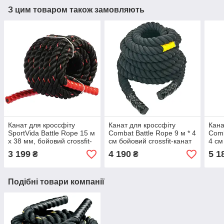
З цим товаром також замовляють
Канат для кроссфіту
Канат для кроссфіту
Кана
SportVida Battle Rope 15 м
Combat Battle Rope 9 м * 4
Comb
х 38 мм, бойовий crossfit-
см бойовий crossfit-канат
4 см
канат (SV-HK0173)
(R-6228-9)
кана
3 199
4 190
5 1
₴
₴
Подібні товари компанії