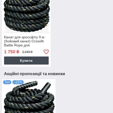
Канат для кроссфіту 9 м
(бойовий канат) Crossfit
Battle Rope для
тренування сили та
1 750
₴
2 249 ₴
витривалості (MS3249-1)
Купити
Акційні пропозиції та новинки
Топ
–22%