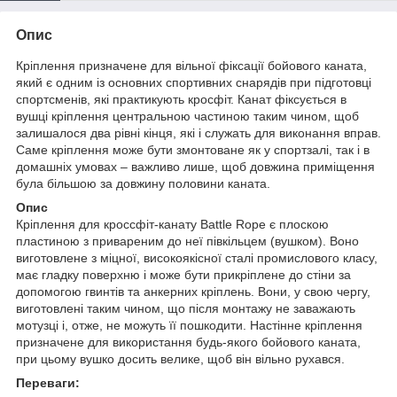
Опис
Кріплення призначене для вільної фіксації бойового каната,
який є одним із основних спортивних снарядів при підготовці
спортсменів, які практикують кросфіт. Канат фіксується в
вушці кріплення центральною частиною таким чином, щоб
залишалося два рівні кінця, які і служать для виконання вправ.
Саме кріплення може бути змонтоване як у спортзалі, так і в
домашніх умовах – важливо лише, щоб довжина приміщення
була більшою за довжину половини каната.
Опис
Кріплення для кроссфіт-канату Battle Rope є плоскою
пластиною з привареним до неї півкільцем (вушком). Воно
виготовлене з міцної, високоякісної сталі промислового класу,
має гладку поверхню і може бути прикріплене до стіни за
допомогою гвинтів та анкерних кріплень. Вони, у свою чергу,
виготовлені таким чином, що після монтажу не заважають
мотузці і, отже, не можуть її пошкодити. Настінне кріплення
призначене для використання будь-якого бойового каната,
при цьому вушко досить велике, щоб він вільно рухався.
Переваги: