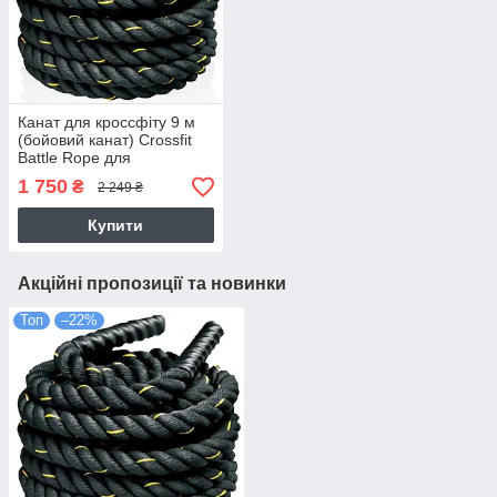
Канат для кроссфіту 9 м
(бойовий канат) Crossfit
Battle Rope для
тренування сили та
1 750
₴
2 249 ₴
витривалості (MS3249-1)
Купити
Акційні пропозиції та новинки
Топ
–22%