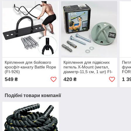
Кріплення для бойового
Кріплення для підвісних
Петл
кросфіт-канату Battle Rope
петель X-Mount (метал,
функ
(FI-926)
діаметр-11,5 см, 1 шт) FI-
FORC
4389
двер
549
420
1 3
₴
₴
сумк
Подібні товари компанії