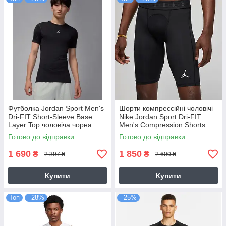
Футболка Jordan Sport Men's
Шорти компрессійні чоловічі
Dri-FIT Short-Sleeve Base
Nike Jordan Sport Dri-FIT
Layer Top чоловіча чорна
Men's Compression Shorts
оригінал (HV4099-010)
(DM1813-010)
Готово до відправки
Готово до відправки
1 690
1 850
₴
₴
2 397 ₴
2 600 ₴
Купити
Купити
Топ
–28%
–25%