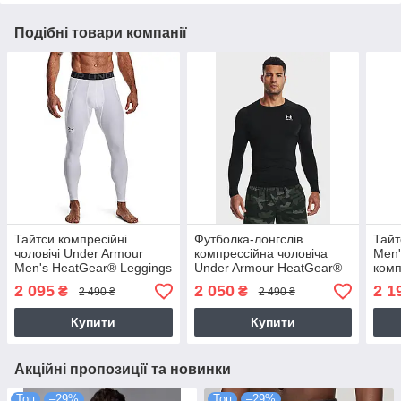
Подібні товари компанії
Тайтси компресійні
Футболка-лонгслів
Тайт
чоловічі Under Armour
компрессійна чоловіча
Men'
Men's HeatGear® Leggings
Under Armour HeatGear®
комп
(1361586-100)
Men's Long Sleeve
(136
2 095
2 050
2 1
₴
₴
2 490 ₴
2 490 ₴
(1361524-001)
Купити
Купити
Акційні пропозиції та новинки
Топ
–29%
Топ
–29%