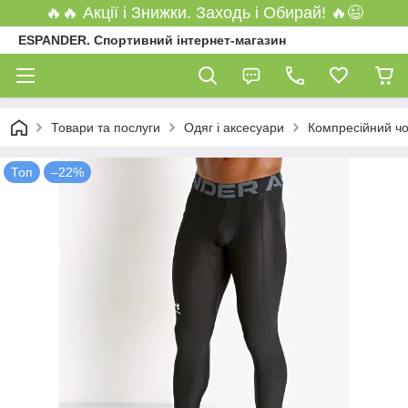
🔥🔥 Акції і Знижки. Заходь і Обирай! 🔥😉
ESPANDER. Спортивний інтернет-магазин
Товари та послуги
Одяг і аксесуари
Компресійний чо
Топ
–22%