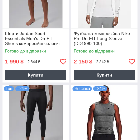
Шорти Jordan Sport
Футболка компресійна Nike
Essentials Men's Dri-FIT
Pro Dri-FIT Long-Sleeve
Shorts компресійні чоловічі
(DD1990-100)
чорні оригінал (IF0897-010)
Готово до відправки
Готово до відправки
1 990
2 150
₴
₴
2 644 ₴
2 842 ₴
Купити
Купити
Топ
–24%
Новинка
–24%