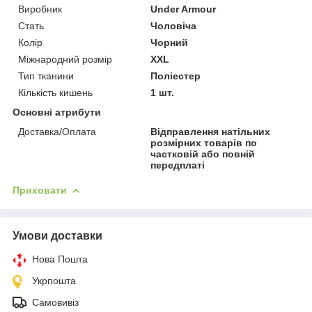
Виробник
Under Armour
Стать
Чоловіча
Колір
Чорний
Міжнародний розмір
XXL
Тип тканини
Поліестер
Кількість кишень
1 шт.
Основні атрибути
Доставка/Оплата
Відправлення натільних
розмірних товарів по
частковій або повній
передплаті
Приховати
Умови доставки
Нова Пошта
Укрпошта
Самовивіз