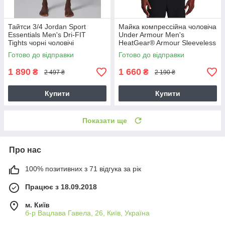
Тайтси 3/4 Jordan Sport
Майка компрессійна чоловіча
Essentials Men's Dri-FIT
Under Armour Men's
Tights чорні чоловічі
HeatGear® Armour Sleeveless
баскетбольні (IF0899-010)
Shirt (1361522-090)
Готово до відправки
Готово до відправки
1 890
1 660
₴
₴
2 497 ₴
2 190 ₴
Купити
Купити
Показати ще
Про нас
100% позитивних з 71 відгука за рік
Працює з 18.09.2018
м. Київ
б-р Вацлава Гавела, 26, Київ, Україна