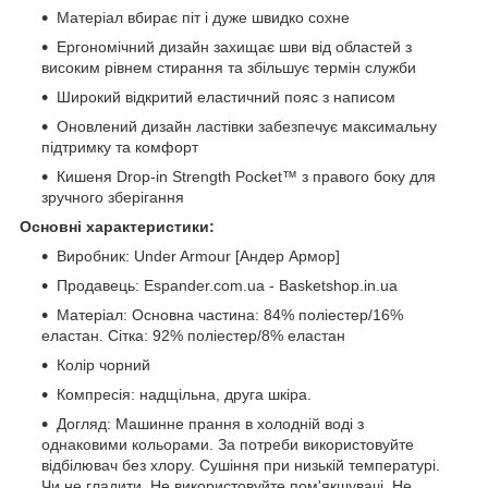
Матеріал вбирає піт і дуже швидко сохне
Ергономічний дизайн захищає шви від областей з
високим рівнем стирання та збільшує термін служби
Широкий відкритий еластичний пояс з написом
Оновлений дизайн ластівки забезпечує максимальну
підтримку та комфорт
Кишеня Drop-in Strength Pocket™ з правого боку для
зручного зберігання
Основні характеристики:
Виробник: Under Armour [Андер Армор]
Продавець: Espander.com.ua - Basketshop.in.ua
Матеріал: Основна частина: 84% поліестер/16%
еластан. Сітка: 92% поліестер/8% еластан
Колір чорний
Компресія: надщільна, друга шкіра.
Догляд: Машинне прання в холодній воді з
однаковими кольорами. За потреби використовуйте
відбілювач без хлору. Сушіння при низькій температурі.
Чи не гладити. Не використовуйте пом'якшувачі. Не