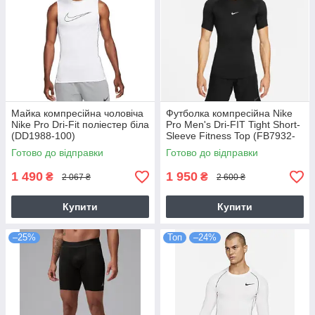
Майка компресійна чоловіча
Футболка компресійна Nike
Nike Pro Dri-Fit поліестер біла
Pro Men's Dri-FIT Tight Short-
(DD1988-100)
Sleeve Fitness Top (FB7932-
010)
Готово до відправки
Готово до відправки
1 490
1 950
₴
₴
2 067 ₴
2 600 ₴
Купити
Купити
–25%
Топ
–24%