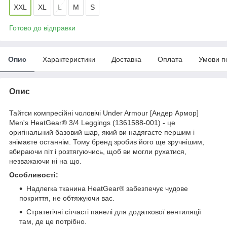
XXL
XL
L
M
S
Готово до відправки
Опис
Характеристики
Доставка
Оплата
Умови п
Опис
Тайтси компресійні чоловічі Under Armour [Андер Армор]
Men's HeatGear® 3/4 Leggings (1361588-001) - це
оригінальний базовий шар, який ви надягаєте першим і
знімаєте останнім. Тому бренд зробив його ще зручнішим,
вбираючи піт і розтягуючись, щоб ви могли рухатися,
незважаючи ні на що.
Особливості:
Надлегка тканина HeatGear® забезпечує чудове
покриття, не обтяжуючи вас.
Стратегічні сітчасті панелі для додаткової вентиляції
там, де це потрібно.