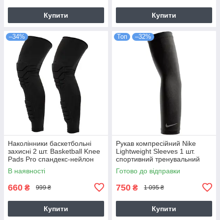
Купити
Купити
–34%
Топ
–32%
Наколінники баскетбольні
Рукав компресійний Nike
захисні 2 шт. Basketball Knee
Lightweight Sleeves 1 шт.
Pads Pro спандекс-нейлон
спортивний тренувальний
(HB-007)
(N.100.4268.042)
В наявності
Готово до відправки
660
750
₴
₴
999 ₴
1 095 ₴
Купити
Купити