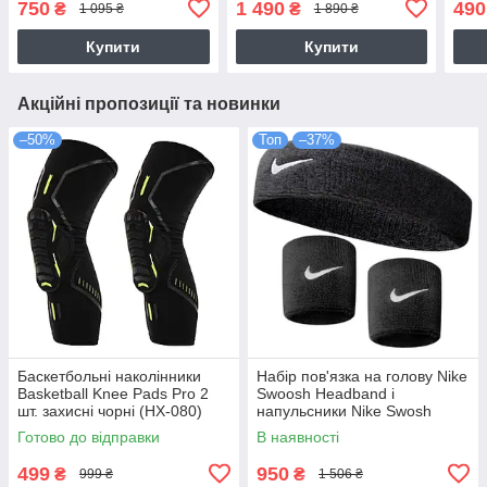
750
1 490
490
₴
₴
1 095 ₴
1 890 ₴
(N.N
Купити
Купити
Акційні пропозиції та новинки
–50%
Топ
–37%
Баскетбольні наколінники
Набір пов'язка на голову Nike
Basketball Knee Pads Pro 2
Swoosh Headband і
шт. захисні чорні (HX-080)
напульсники Nike Swosh
Wristbands
Готово до відправки
В наявності
(N.NN.07.010.OS.1)
499
950
₴
₴
999 ₴
1 506 ₴