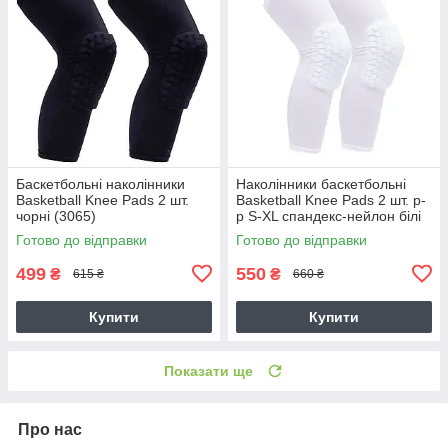
Баскетбольні наколінники
Наколінники баскетбольні
Basketball Knee Pads 2 шт.
Basketball Knee Pads 2 шт. р-
чорні (3065)
р S-XL спандекс-нейлон білі
(BC-5665)
Готово до відправки
Готово до відправки
499
550
₴
₴
615 ₴
660 ₴
Купити
Купити
Показати ще
Про нас