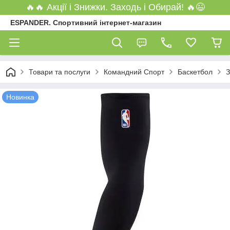
🔥🔥 Акції і Знижки. Заходь і Обирай! 🔥😉
ESPANDER. Спортивний інтернет-магазин
Товари та послуги
Командний Спорт
Баскетбол
З
Новинка