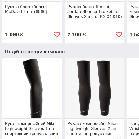
Рукава баскетбольні
Рукава баскетбольні
Рука
McDavid 2 шт. (6566)
Jordan Shooter Basketball
комп
Sleeves 2 шт. (J.KS.04.010)
Slee
(N.0
1 090
2 106
1 5
₴
₴
Подібні товари компанії
Рукав компресійний Nike
Рукава компресійні Nike
Напу
Lightweight Sleeves 1 шт.
Lightweight Sleeves 2 шт.
Wris
спортивний тренувальний
спортивні тренувальні
на р
(N.100.4268.042)
(N.100.4268.042)
трен