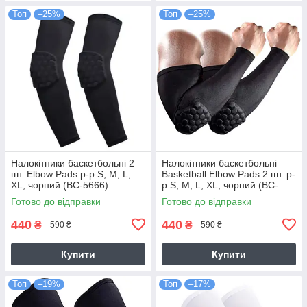
Топ
–25%
Топ
–25%
Налокітники баскетбольні 2
Налокітники баскетбольні
шт. Elbow Pads р-р S, M, L,
Basketball Elbow Pads 2 шт. р-
XL, чорний (BC-5666)
р S, M, L, XL, чорний (BC-
5666-2)
Готово до відправки
Готово до відправки
440
440
₴
₴
590 ₴
590 ₴
Купити
Купити
Топ
–19%
Топ
–17%