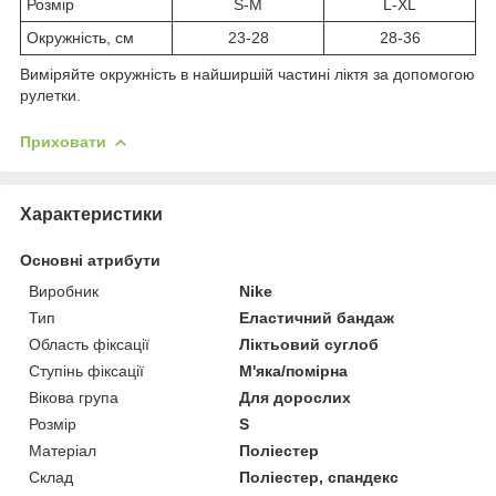
Розмір
S-M
L-XL
Окружність, см
23-28
28-36
Виміряйте окружність в найширшій частині ліктя за допомогою
рулетки.
Приховати
Характеристики
Основні атрибути
Виробник
Nike
Тип
Еластичний бандаж
Область фіксації
Ліктьовий суглоб
Ступінь фіксації
М'яка/помірна
Вікова група
Для дорослих
Розмір
S
Матеріал
Поліестер
Склад
Поліестер, спандекс