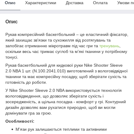
Опис
Характеристики
Доставка
Оплата
Умови п
Опис
Рукав компресійний баскетбольний – це еластичний фіксатор,
який захищає зв'язки та сухожилля від розтягувань та
запобігає отриманню мікротравм під час гри та
тренувань
,
оскільки весь час тримає суглоб та м'які тканини у потрібному
тонусі.
Рукав баскетбольний для кидкової руки Nike Shooter Sleeve
2.0 NBA 1 шт. (N.100.2041.010) виготовлений з вологовідвідної
тканини та має компресійну посадку, щоб зберігати сухість та
готовність до роботи.
У Nike Shooter Sleeve 2.0 NBA використовується технологія
вологовідведення, що дозволяє зберігати сухість і
зосередженість, а щільна посадка - комфорт у грі. Контурний
дизайн дозволяє вам рухатися природно, щоб ви могли
домінувати гра за грою.
Особливості:
М'язи рук залишаються теплими та активними