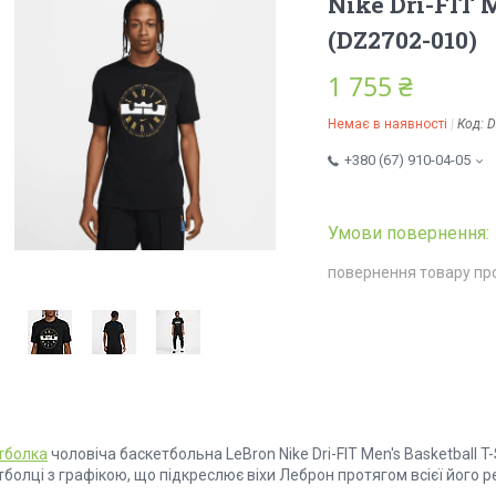
Nike Dri-FIT M
(DZ2702-010)
1 755 ₴
Немає в наявності
Код:
D
+380 (67) 910-04-05
повернення товару пр
тболка
чоловіча баскетбольна LeBron Nike Dri-FIT Men's Basketball T
болці з графікою, що підкреслює віхи Леброн протягом всієї його р