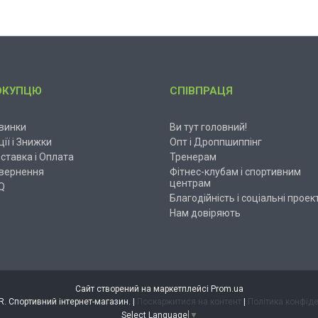
ОКУПЦЮ
СПІВПРАЦЯ
винки
Ви тут головний!
ції і Знижки
Опт і Дроппшиппінг
ставка і Оплата
Тренерам
вернення
Фітнес-клубам і спортивним
центрам
Q
Благодійність і соціальні проек
Нам довіряють
Сайт створений на маркетплейсі
Prom.ua
ESPANDER. Спортивний інтернет-магазин. |
Поскаржитися на контент
|
Політика конфіде
Select Language
▼