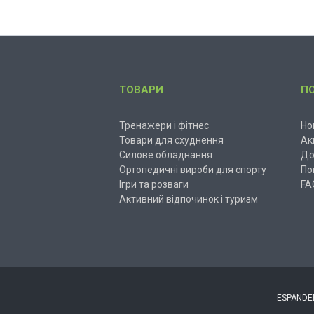
ТОВАРИ
П
Тренажери і фітнес
Но
Товари для схуднення
Ак
Силове обладнання
До
Ортопедичні вироби для спорту
По
Ігри та розваги
FA
Активний відпочинок і туризм