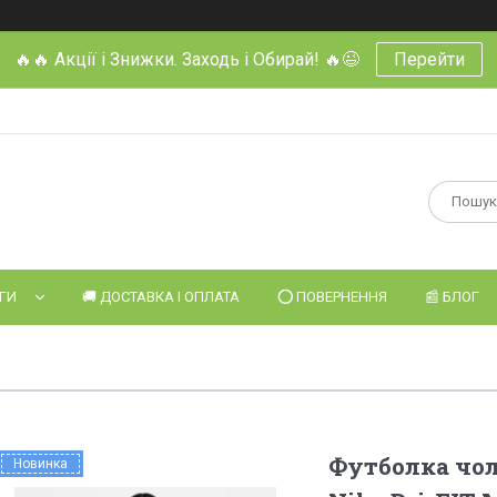
🔥🔥 Акції і Знижки. Заходь і Обирай! 🔥😉
Перейти
УГИ
🚚 ДОСТАВКА І ОПЛАТА
⭕️ ПОВЕРНЕННЯ
📰 БЛОГ
Футболка чол
Новинка