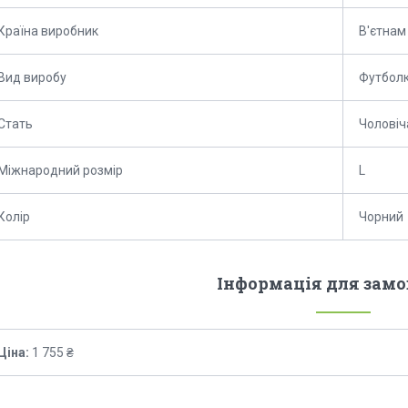
Країна виробник
В'єтнам
Вид виробу
Футбол
Стать
Чоловіч
Міжнародний розмір
L
Колір
Чорний
Інформація для зам
Ціна:
1 755 ₴