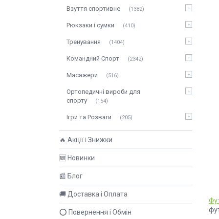
Взуття спортивне
1382
Рюкзаки і сумки
410
Тренування
1404
Командний Спорт
2342
Масажери
516
Ортопедичні вироби для
спорту
154
Ігри та Розваги
205
🔥 Акції і Знижки
🆕 Новинки
📰 Блог
🚚 Доставка і Оплата
Фу
фут
⭕ Повернення і Обмін