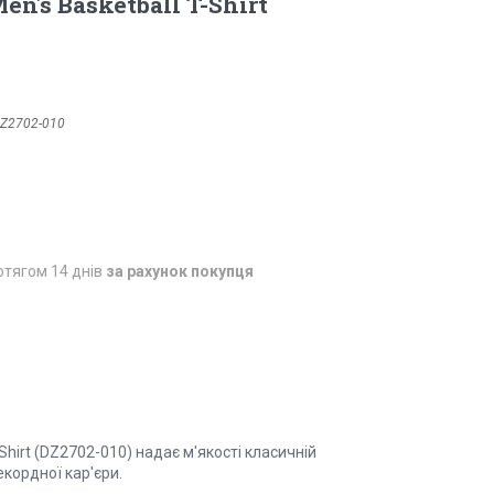
en's Basketball T-Shirt
Z2702-010
отягом 14 днів
за рахунок покупця
-Shirt (DZ2702-010) надає м'якості класичній
екордної кар'єри.