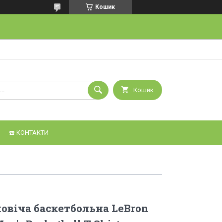
Кошик
Кошик
☎️ КОНТАКТИ
овіча баскетбольна LeBron