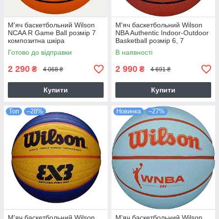
М'яч баскетбольний Wilson
М'яч баскетбольний Wilson
NCAA R Game Ball розмір 7
NBA Authentic Indoor-Outdoor
композитна шкіра
Basketball розмір 6, 7
(WZ2022101XB7)
композитна шкіра
Готово до відправки
В наявності
(WZ2016501XB7)
2 290
2 990
₴
₴
4 068 ₴
4 691 ₴
Купити
Купити
Топ
–28%
Новинка
–27%
М'яч баскетбольний Wilson
М'яч баскетбольний Wilson