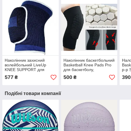
Наколінник захисний
Наколінник баскетбольний
Нало
волейбольний LiveUp
Basketball Knee Pads Pro
Bask
KNEE SUPPORT для
для баскетболу,
р-р 
захисту колінного суглоба
волейболу, тенісу S-XL 1
(BC-
577
500
390
₴
₴
під час спорту і тренувань
шт. чорний
Подібні товари компанії