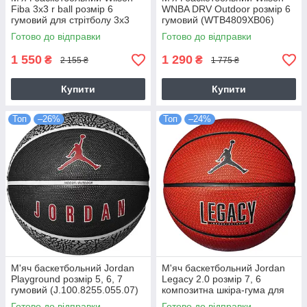
Fiba 3x3 r ball розмір 6
WNBA DRV Outdoor розмір 6
гумовий для стрітболу 3х3
гумовий (WTB4809XB06)
(WTB1033XB)
Готово до відправки
Готово до відправки
1 550
1 290
₴
₴
2 155 ₴
1 775 ₴
Купити
Купити
Топ
–26%
Топ
–24%
М'яч баскетбольний Jordan
М'яч баскетбольний Jordan
Playground розмір 5, 6, 7
Legacy 2.0 розмір 7, 6
гумовий (J.100.8255.055.07)
композитна шкіра-гума для
гри зал-вулиця
Готово до відправки
Готово до відправки