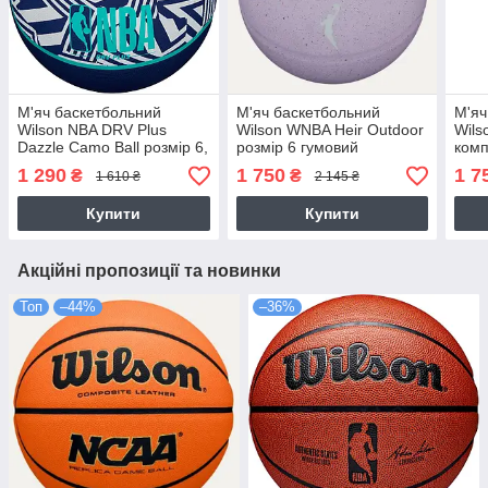
М'яч баскетбольний
М'яч баскетбольний
М'яч
Wilson NBA DRV Plus
Wilson WNBA Heir Outdoor
Wils
Dazzle Camo Ball розмір 6,
розмір 6 гумовий
комп
7 гумовий для гри на
(WZ3016901XB6)
(WZ
1 290
1 750
1 7
₴
₴
1 610 ₴
2 145 ₴
вулиці (WZ3016102XB7))
Купити
Купити
Акційні пропозиції та новинки
Топ
–44%
–36%