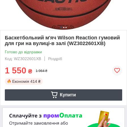
Баскетбольний м'яч Wilson Reaction гумовий
для гри на вулиці-в залі (WZ3022601XB)
Готово до відправки
Код: WZ3022601XB
Роздріб
1 550
₴
1 964 ₴
Економія
414 ₴
Купити