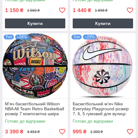
(J.100.8253.855.07)
1 150
1 440
₴
₴
1 560 ₴
1 898 ₴
Купити
Купити
Топ
–24%
Топ
–23%
М'яч баскетбольний Wilson
Баскетбольний м'яч Nike
NBA All Team Retro Basketball
Everyday Playground розмір
розмір 7 композитна шкіра
7, 6, 5 гумовий для вулиці-
оригінал (WZ4028501XB7)
зали оригінал
Готово до відправки
Готово до відправки
(N.100.7037.944.07)
3 390
995
₴
₴
4 454 ₴
1 300 ₴