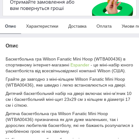
Опис
Характеристики
Доставка
Оплата
Умови п
Опис
Баскетбольна гра Wilson Fanatic Mini Hoop (WTBA00436) в
спортивному інтернет-магазині
Espander
- це міні-набір юного
баскетболіста від всесвітньовідомої компанії Wilson (США).
Грайте де завгодно з міні-кільцем Wilson Fanatic Mini Hoop
(WTBA00436), яке швидко і легко встановлюється на двері.
Дитячий баскетбольний набір на двері включає міні-м'ячик 10
см і баскетбольний міні-щит 23х29 см з кільцем в діаметрі 17
см і сіткою.
Дитяча баскетбольна гра Wilson Fanatic Mini Hoop
(WTBA00436) призначена як для дуже маленьких, так і
дорослих любителів баскетболу, які не бажають розлучатися з
улюбленою грою ні на хвилину.