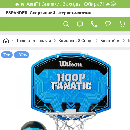
🔥🔥 Акції і Знижки. Заходь і Обирай! 🔥😉
ESPANDER. Спортивний інтернет-магазин
Товари та послуги
Командний Спорт
Баскетбол
І
Топ
–36%