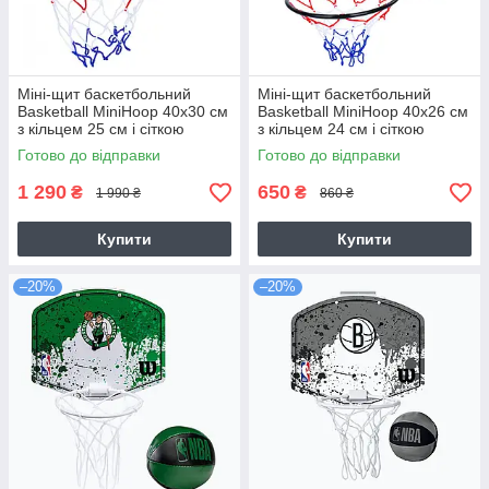
Міні-щит баскетбольний
Міні-щит баскетбольний
Basketball MiniHoop 40х30 см
Basketball MiniHoop 40х26 см
з кільцем 25 см і сіткою
з кільцем 24 см і сіткою
(MR1184)
(MR1184)
Готово до відправки
Готово до відправки
1 290
650
₴
₴
1 990 ₴
860 ₴
Купити
Купити
–20%
–20%