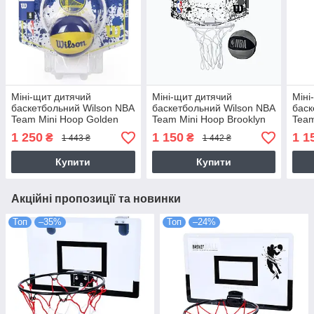
Міні-щит дитячий
Міні-щит дитячий
Міні
баскетбольний Wilson NBA
баскетбольний Wilson NBA
баск
Team Mini Hoop Golden
Team Mini Hoop Brooklyn
Team
State Warriors
Nets (WTBA1302BRO)
Hor
1 250
1 150
1 1
₴
₴
1 443 ₴
1 442 ₴
(WTBA1302GOL)
Купити
Купити
Акційні пропозиції та новинки
Топ
–35%
Топ
–24%