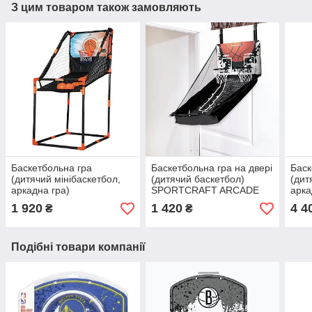
З цим товаром також замовляють
Баскетбольна гра
Баскетбольна гра на двері
Баск
(дитячий мінібаскетбол,
(дитячий баскетбол)
(дит
аркадна гра)
SPORTCRAFT ARCADE
арка
SPORTCRAFT AR SODBN-
(SODBN-787)
SPO
1 920
1 420
4 4
₴
₴
965
Подібні товари компанії