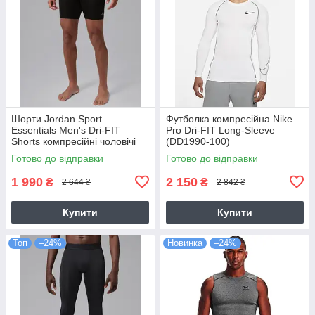
Шорти Jordan Sport
Футболка компресійна Nike
Essentials Men's Dri-FIT
Pro Dri-FIT Long-Sleeve
Shorts компресійні чоловічі
(DD1990-100)
чорні оригінал (IF0897-010)
Готово до відправки
Готово до відправки
1 990
2 150
₴
₴
2 644 ₴
2 842 ₴
Купити
Купити
Топ
–24%
Новинка
–24%