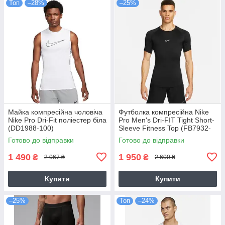
Топ
–28%
–25%
Майка компресійна чоловіча
Футболка компресійна Nike
Nike Pro Dri-Fit поліестер біла
Pro Men's Dri-FIT Tight Short-
(DD1988-100)
Sleeve Fitness Top (FB7932-
010)
Готово до відправки
Готово до відправки
1 490
1 950
₴
₴
2 067 ₴
2 600 ₴
Купити
Купити
–25%
Топ
–24%