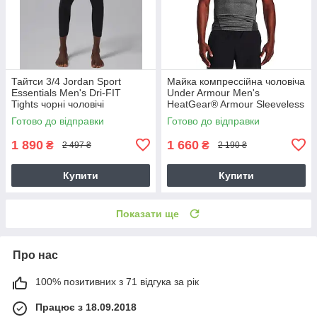
Тайтси 3/4 Jordan Sport
Майка компрессійна чоловіча
Essentials Men's Dri-FIT
Under Armour Men's
Tights чорні чоловічі
HeatGear® Armour Sleeveless
баскетбольні (IF0899-010)
Shirt (1361522-090)
Готово до відправки
Готово до відправки
1 890
1 660
₴
₴
2 497 ₴
2 190 ₴
Купити
Купити
Показати ще
Про нас
100% позитивних з 71 відгука за рік
Працює з 18.09.2018