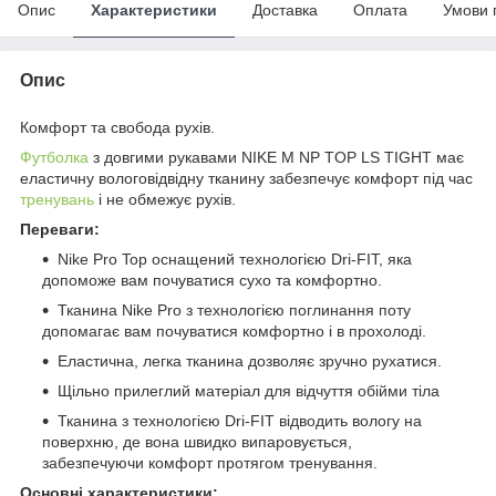
Опис
Характеристики
Доставка
Оплата
Умови 
Опис
Комфорт та свобода рухів.
Футболка
з довгими рукавами NIKE M NP TOP LS TIGHT має
еластичну вологовідвідну тканину забезпечує комфорт під час
тренувань
і не обмежує рухів.
Переваги:
Nike Pro Top оснащений технологією Dri-FIT, яка
допоможе вам почуватися сухо та комфортно.
Тканина Nike Pro з технологією поглинання поту
допомагає вам почуватися комфортно і в прохолоді.
Еластична, легка тканина дозволяє зручно рухатися.
Щільно прилеглий матеріал для відчуття обійми тіла
Тканина з технологією Dri-FIT відводить вологу на
поверхню, де вона швидко випаровується,
забезпечуючи комфорт протягом тренування.
Основні характеристики: