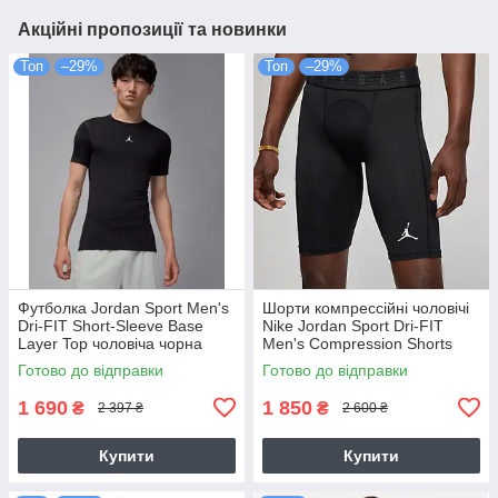
Акційні пропозиції та новинки
Топ
–29%
Топ
–29%
Футболка Jordan Sport Men's
Шорти компрессійні чоловічі
Dri-FIT Short-Sleeve Base
Nike Jordan Sport Dri-FIT
Layer Top чоловіча чорна
Men's Compression Shorts
оригінал (HV4099-010)
(DM1813-010)
Готово до відправки
Готово до відправки
1 690
1 850
₴
₴
2 397 ₴
2 600 ₴
Купити
Купити