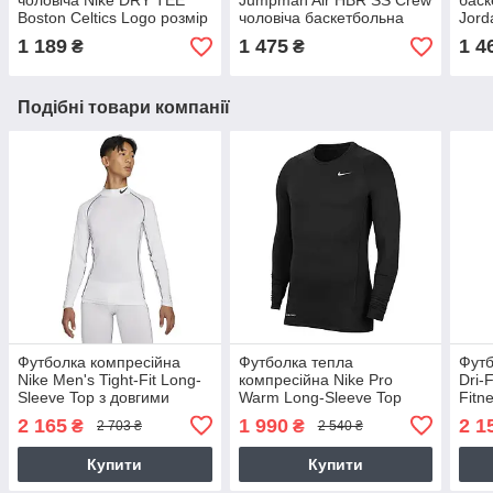
чоловіча Nike DRY TEE
Jumpman Air HBR SS Crew
баск
Boston Celtics Logo розмір
чоловіча баскетбольна
Jord
XL (CT9438-312))
(CV3425-101)
SS C
1 189
1 475
1 4
₴
₴
Подібні товари компанії
Футболка компресійна
Футболка тепла
Футб
Nike Men's Tight-Fit Long-
компресійна Nike Pro
Dri-
Sleeve Top з довгими
Warm Long-Sleeve Top
Fitn
рукавами (DD1986-100)
Crew (CU6740-010)
чорн
2 165
1 990
2 1
₴
₴
2 703 ₴
2 540 ₴
010)
Купити
Купити