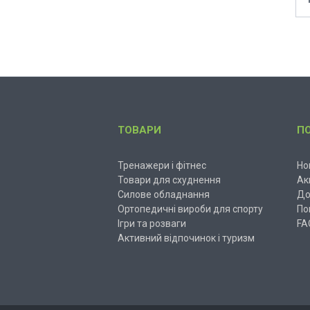
ТОВАРИ
П
Тренажери і фітнес
Но
Товари для схуднення
Ак
Силове обладнання
До
Ортопедичні вироби для спорту
По
Ігри та розваги
FA
Активний відпочинок і туризм