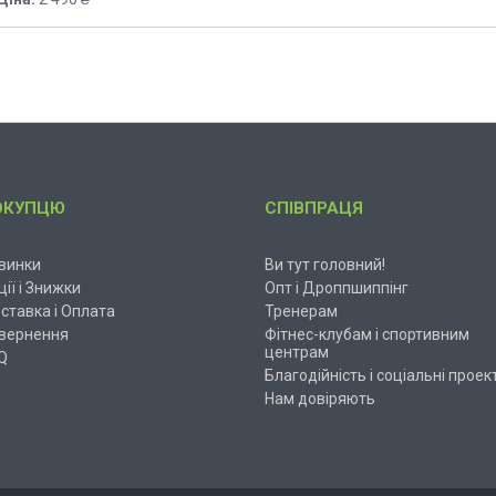
ОКУПЦЮ
СПІВПРАЦЯ
винки
Ви тут головний!
ції і Знижки
Опт і Дроппшиппінг
ставка і Оплата
Тренерам
вернення
Фітнес-клубам і спортивним
центрам
Q
Благодійність і соціальні проек
Нам довіряють