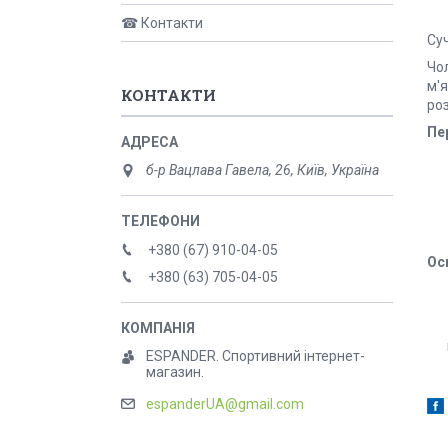
☎ Контакти
Су
Чол
м'я
КОНТАКТИ
роз
Пе
б-р Вацлава Гавела, 26, Київ, Україна
+380 (67) 910-04-05
Ос
+380 (63) 705-04-05
ESPANDER. Спортивний інтернет-
магазин.
espanderUA@gmail.com