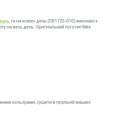
вань
та на кожен день (DR1725-010) виконані з
рту на весь день. Оригінальний логотип Nike
хожими кольорами, сушити в пральній машині