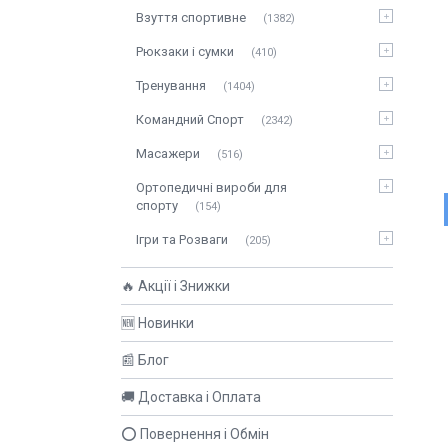
Взуття спортивне
1382
Рюкзаки і сумки
410
Тренування
1404
Командний Спорт
2342
Масажери
516
Ортопедичні вироби для
спорту
154
Ігри та Розваги
205
🔥 Акції і Знижки
🆕 Новинки
📰 Блог
🚚 Доставка і Оплата
⭕ Повернення і Обмін