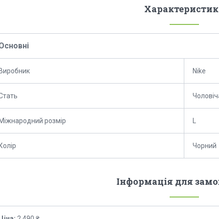
Характеристик
Основні
Виробник
Nike
Стать
Чоловіч
Міжнародний розмір
L
Колір
Чорний
Інформація для зам
Ціна:
2 490 ₴