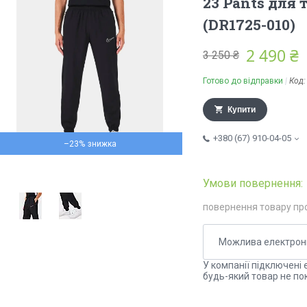
23 Pants для
(DR1725-010)
2 490 ₴
3 250 ₴
Готово до відправки
Код
Купити
+380 (67) 910-04-05
–23%
повернення товару пр
У компанії підключені 
будь-який товар не по