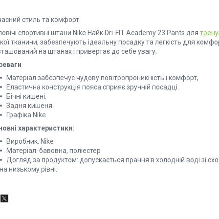
часний стиль та комфорт.
овічі спортивні штани Nike Найк Dri-FIT Academy 23 Pants для
трену
кої тканини, забезпечують ідеальну посадку та легкість для комфо
ташований на штанах і привертає до себе увагу.
реваги
Матеріал забезпечує чудову повітропроникність і комфорт,
Еластична конструкція пояса сприяє зручній посадці.
Бічні кишені.
Задня кишеня.
Графіка Nike
новні характеристики:
Виробник: Nike
Матеріал: бавовна, поліестер
Догляд за продуктом: допускається прання в холодній воді зі с
на низькому рівні.