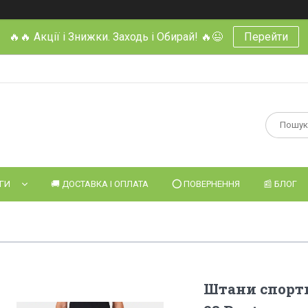
🔥🔥 Акції і Знижки. Заходь і Обирай! 🔥😉
Перейти
УГИ
🚚 ДОСТАВКА І ОПЛАТА
⭕️ ПОВЕРНЕННЯ
📰 БЛОГ
Штани спорти