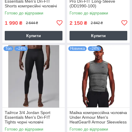
Essentials Men's Dri-FIT
Pro Dri-FIT Long-Sleeve
Shorts компресійні чоловічі
(DD1990-100)
чорні оригінал (IF0897-010)
Готово до відправки
Готово до відправки
1 990
2 150
₴
₴
2 644 ₴
2 842 ₴
Купити
Купити
Топ
–24%
Новинка
–24%
Тайтси 3/4 Jordan Sport
Майка компрессійна чоловіча
Essentials Men's Dri-FIT
Under Armour Men's
Tights чорні чоловічі
HeatGear® Armour Sleeveless
баскетбольні (IF0899-010)
Shirt (1361522-090)
Готово до відправки
Готово до відправки