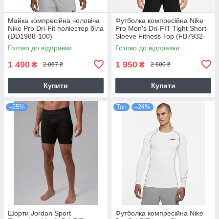
Майка компресійна чоловіча
Футболка компресійна Nike
Nike Pro Dri-Fit поліестер біла
Pro Men's Dri-FIT Tight Short-
(DD1988-100)
Sleeve Fitness Top (FB7932-
010)
Готово до відправки
Готово до відправки
1 490
1 950
₴
₴
2 067 ₴
2 600 ₴
Купити
Купити
–25%
Топ
–24%
Шорти Jordan Sport
Футболка компресійна Nike