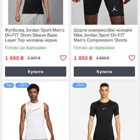
Футболка Jordan Sport Men's
Шорти компрессійні чоловічі
Dri-FIT Short-Sleeve Base
Nike Jordan Sport Dri-FIT
Layer Top чоловіча чорна
Men's Compression Shorts
оригінал (HV4099-010)
(DM1813-010)
Готово до відправки
Готово до відправки
1 690
1 850
₴
₴
2 397 ₴
2 600 ₴
Купити
Купити
Топ
–28%
–25%