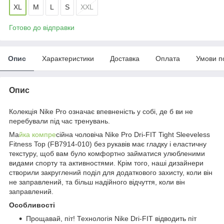
XL
M
L
S
XXL
Готово до відправки
Опис
Характеристики
Доставка
Оплата
Умови п
Опис
Колекція Nike Pro означає впевненість у собі, де б ви не
перебували під час тренувань.
Ма
йка компре
сійна чоловіча Nike Pro Dri-FIT Tight Sleeveless
Fitness Top (FB7914-010) без рукавів має гладку і еластичну
текстуру, щоб вам було комфортно займатися улюбленими
видами спорту та активностями. Крім того, наші дизайнери
створили закруглений поділ для додаткового захисту, коли він
не заправлений, та більш надійного відчуття, коли він
заправлений.
Особливості
Прощавай, піт! Технологія Nike Dri-FIT відводить піт