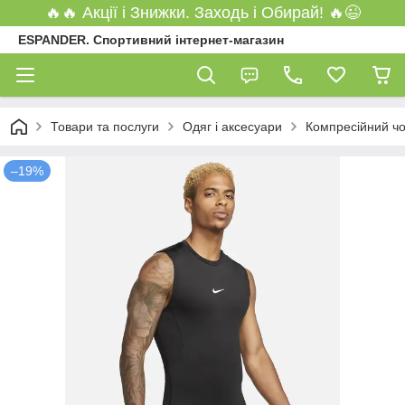
🔥🔥 Акції і Знижки. Заходь і Обирай! 🔥😉
ESPANDER. Спортивний інтернет-магазин
Товари та послуги
Одяг і аксесуари
Компресійний чо
–19%