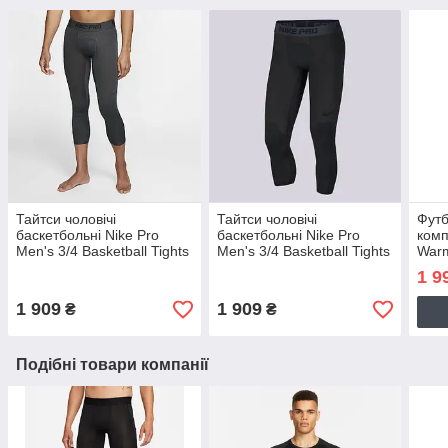
Тайтси чоловічі
Тайтси чоловічі
Футб
баскетбольні Nike Pro
баскетбольні Nike Pro
комп
Men's 3/4 Basketball Tights
Men's 3/4 Basketball Tights
Warm
(AT3383-060)
(AT3383-010)
Crew
1 9
1 909
1 909
₴
₴
Подібні товари компанії