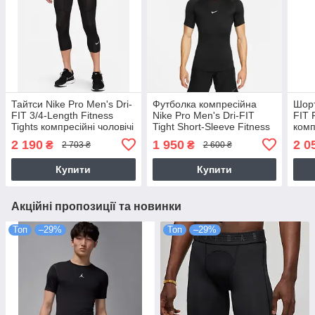
Тайтси Nike Pro Men's Dri-
Футболка компресійна
Шорт
FIT 3/4-Length Fitness
Nike Pro Men's Dri-FIT
FIT 
Tights компресійні чоловічі
Tight Short-Sleeve Fitness
комп
чорні оригінал (FB7950-
Top (FB7932-010)
(FB7
2 190
1 950
2 0
₴
₴
2 703 ₴
2 600 ₴
010)
Купити
Купити
Акційні пропозиції та новинки
Топ
–29%
Топ
–29%