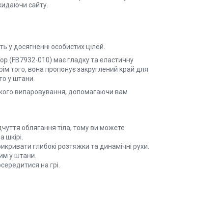
кидаючи сайту.
ть у досягненні особистих цілей.
 Top (FB7932-010) має гладку та еластичну
Крім того, вона пропонує закруглений край для
го у штани.
видкого випаровування, допомагаючи вам
чуття облягання тіла, тому ви можете
а шкірі.
кривати глибокі розтяжки та динамічні рухи.
м у штани.
осередитися на грі.