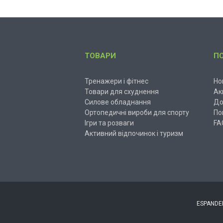
ТОВАРИ
П
Тренажери і фітнес
Но
Товари для схуднення
Ак
Силове обладнання
До
Ортопедичні вироби для спорту
По
Ігри та розваги
FA
Активний відпочинок і туризм