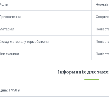
Колір
Чорний
Призначення
Спорти
Матеріал
Поліест
Склад матеріалу термобілизни
Поліест
Тип тканини
Поліест
Інформація для зам
Ціна:
1 950 ₴