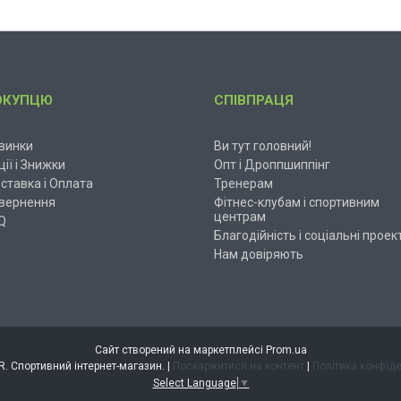
ОКУПЦЮ
СПІВПРАЦЯ
винки
Ви тут головний!
ції і Знижки
Опт і Дроппшиппінг
ставка і Оплата
Тренерам
вернення
Фітнес-клубам і спортивним
центрам
Q
Благодійність і соціальні проек
Нам довіряють
Сайт створений на маркетплейсі
Prom.ua
ESPANDER. Спортивний інтернет-магазин. |
Поскаржитися на контент
|
Політика конфіде
Select Language
▼