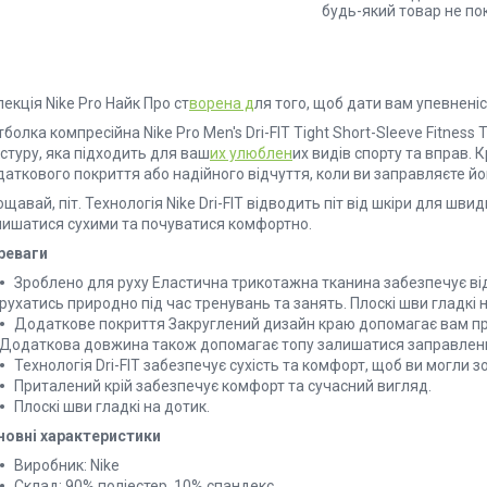
будь-який товар не по
екція Nike Pro Найк Про ст
ворена д
ля того, щоб дати вам упевненіс
болка компресійна Nike Pro Men's Dri-FIT Tight Short-Sleeve Fitness
стуру, яка підходить для ваш
их улюблен
их видів спорту та вправ. 
аткового покриття або надійного відчуття, коли ви заправляєте йо
щавай, піт. Технологія Nike Dri-FIT відводить піт від шкіри для ш
лишатися сухими та почуватися комфортно.
реваги
Зроблено для руху Еластична трикотажна тканина забезпечує від
рухатись природно під час тренувань та занять. Плоскі шви гладкі н
Додаткове покриття Закруглений дизайн краю допомагає вам при
Додаткова довжина також допомагає топу залишатися заправлени
Технологія Dri-FIT забезпечує сухість та комфорт, щоб ви могли з
Приталений крій забезпечує комфорт та сучасний вигляд.
Плоскі шви гладкі на дотик.
новні характеристики
Виробник: Nike
Склад: 90% поліестер, 10% спандекс