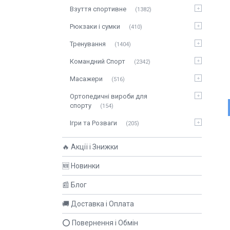
Взуття спортивне
1382
Рюкзаки і сумки
410
Тренування
1404
Командний Спорт
2342
Масажери
516
Ортопедичні вироби для
спорту
154
Ігри та Розваги
205
🔥 Акції і Знижки
🆕 Новинки
📰 Блог
🚚 Доставка і Оплата
⭕ Повернення і Обмін