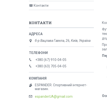
☎ Контакти
КОНТАКТИ
Кол
Фут
тек
дод
б-р Вацлава Гавела, 26, Київ, Україна
Про
за
Пе
+380 (67) 910-04-05
+380 (63) 705-04-05
ESPANDER. Спортивний інтернет-
магазин.
Ос
espanderUA@gmail.com