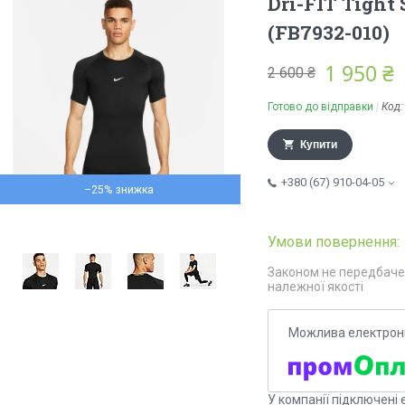
Dri-FIT Tight 
(FB7932-010)
1 950 ₴
2 600 ₴
Готово до відправки
Код
Купити
+380 (67) 910-04-05
–25%
Законом не передбаче
належної якості
У компанії підключені 