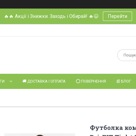
🔥🔥 Акції і Знижки. Заходь і Обирай! 🔥😉
Перейти
УГИ
🚚 ДОСТАВКА І ОПЛАТА
⭕️ ПОВЕРНЕННЯ
📰 БЛОГ
Футболка ком